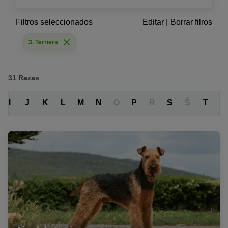
Filtros seleccionados
Editar
|
Borrar filros
3. Terriers
31
Razas
I
J
K
L
M
N
O
P
R
S
Š
T
V