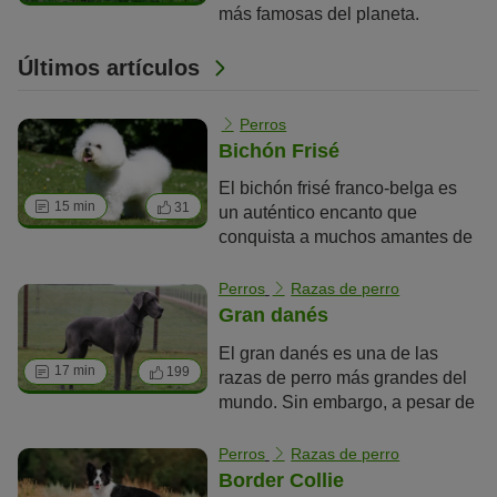
más famosas del planeta.
siempre al trote.
Además, tiene una de las
esperanzas de vida más altas. El
Últimos artículos
perro chihuahua es un perro de
la
crème de la crème
que llevan
Perros
en su bolso Madonna, Britney
Bichón Frisé
Spears o Paris Hilton. Este
mexicano es mucho más que un
El bichón frisé franco-belga es
15 min
31
perrito faldero de lujo.
un auténtico encanto que
conquista a muchos amantes de
los perros con su carácter afable.
Descubra aquí más sobre esta
Perros
Razas de perro
popular raza y cómo cuidarla.
Gran danés
El gran danés es una de las
17 min
199
razas de perro más grandes del
mundo. Sin embargo, a pesar de
su imponente apariencia y sus
marcados belfos, los dogos
Perros
Razas de perro
alemanes se consideran perros
Border Collie