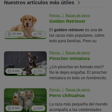
Nuestros artículos más útiles
Perros
Razas de perro
Golden Retriever
El
golden retriever
es una de
10 min
757
las razas más populares, sobre
todo para familias. Pero su
capacidad de aprender no es la
única cualidad que lo
Perros
Razas de perro
caracteriza. En este artículo
Pinscher miniatura
aprenderás todo lo que hay que
¿Un pinscher en formato mini?
saber sobre el golden retriever.
9 min
721
No te dejes engañar. El pinscher
miniatura es todo un
hombrecito
.
Si estás buscando un perrito
faldero dulce y tranquilo, el
Perros
Razas de perro
pinscher miniatura no es para ti.
Perro chihuahua
A pesar de su tamaño, tiene una
La raza más pequeña del mundo
gran necesidad de hacer deporte
8 min
523
acompaña a las celebridades
y moverse, y lleva a su cuidador