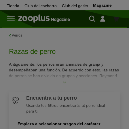
Magazine
Tienda
Club del cachorro
Club del gatito
Tienda
Perros
Razas de perro
Antiguamente, los perros eran animales de granja y
desempeñaban una función. De acuerdo con esto, las razas
de perros se han dividido en grupos y secciones. Raymond
Triquet redefinió la totalidad de las razas de perros en 1983.
Las diferenció en 10 grupos con rasgos característicos.
¡Descubre nuestro buscador de razas de perro!
Encuentra a tu perro
Usando los filtros encontrarás al perro ideal
para ti.
Empieza a seleccionar rasgos del carácter