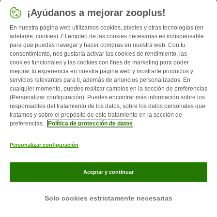
terrier era ideal para esto y, gracias a su fiabilidad y su
¡Ayúdanos a mejorar zooplus!
polivalencia, ganó gran popularidad con rapidez. El terrier
En nuestra página web utilizamos cookies, píxeles y otras tecnologías (en
australiano puede tenerse en un piso en la ciudad,
adelante, cookies). El empleo de las cookies necesarias es indispensable
siempre y cuando pueda salir lo suficiente. En un
para que puedas navegar y hacer compras en nuestra web. Con tu
principio, también fue un perro de pastoreo, pues es
consentimiento, nos gustaría activar las cookies de rendimiento, las
robusto, resistente al frío y fuerte. El fox terrier de pelo duro
cookies funcionales y las cookies con fines de marketing para poder
mejorar tu experiencia en nuestra página web y mostrarte productos y
se encuentra por toda Europa. Fueron empleados para la
servicios relevantes para ti, además de anuncios personalizados. En
caza de zorros en Inglaterra y pueden apreciarse en
cualquier momento, puedes realizar cambios en la sección de preferencias
numerosos cuadros históricos,
(Personalizar configuración). Puedes encontrar más información sobre los
responsables del tratamiento de los datos, sobre los datos personales que
Grupo 4: Teckels
tratamos y sobre el propósito de este tratamiento en la sección de
preferencias.
Política de protección de datos
El teckel, también llamado dachshund o dackel es
conocido desde la Edad Media. Partiendo de los bracos
Personalizar configuración
se criaban perros pequeños que fueran adecuados para la
caza por encima y por debajo del suelo. Así surgió la raza
teckel. Estos animales tienen un pelaje corto, denso y
Aceptar y continuar
pegado al cuerpo en numerosas tonalidades entre negro y
marrón rojizo. Los teckel son equilibrados, resistentes,
Solo cookies estrictamente necesarias
tienen un olfato muy desarrollado y son veloces. Los
dachshund se clasifican por tamaño (teckel, teckel