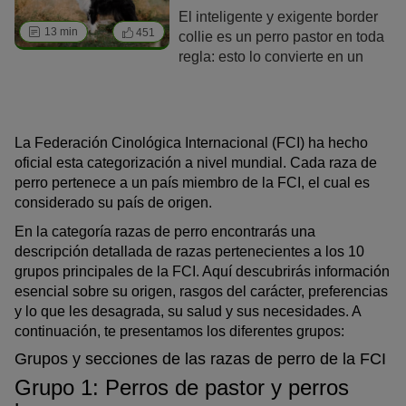
muy cariñosos, tranquilos y
El inteligente y exigente border
necesitados de contacto, que
13 min
451
collie es un perro pastor en toda
cuando se acurrucan con sus
regla: esto lo convierte en un
personas suelen olvidar el peso
compañero despierto y resistente
que tienen. Descubre qué más
para personas activas a las que
caracteriza a estos gigantes en
les gusta la variedad y la
nuestro retrato de la raza.
aventura.
La Federación Cinológica Internacional (FCI) ha hecho
oficial esta categorización a nivel mundial. Cada raza de
perro pertenece a un país miembro de la FCI, el cual es
considerado su país de origen.
En la categoría razas de perro encontrarás una
descripción detallada de razas pertenecientes a los 10
grupos principales de la FCI. Aquí descubrirás información
esencial sobre su origen, rasgos del carácter, preferencias
y lo que les desagrada, su salud y sus necesidades. A
continuación, te presentamos los diferentes grupos:
Grupos y secciones de las razas de perro de la FCI
Grupo 1: Perros de pastor y perros