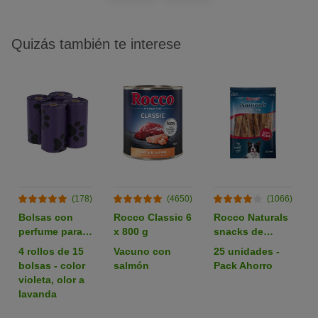
Quizás también te interese
(178)
(4650)
(1066)
Bolsas con
Rocco Classic 6
Rocco Naturals
perfume para
x 800 g
snacks de
heces
nervio de buey
4 rollos de 15
Vacuno con
25 unidades -
para perros
bolsas - color
salmón
Pack Ahorro
violeta, olor a
lavanda