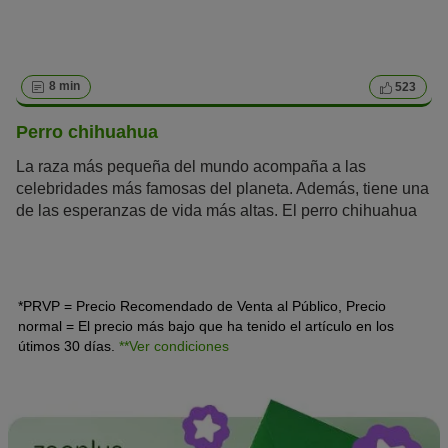
8 min
523
Perro chihuahua
La raza más pequeña del mundo acompaña a las
celebridades más famosas del planeta. Además, tiene una
de las esperanzas de vida más altas. El perro chihuahua
es un perro de la
crème de la crème
que llevan en su
bolso Madonna, Britney Spears o Paris Hilton. Este
mexicano es mucho más que un perrito faldero de lujo.
*PRVP = Precio Recomendado de Venta al Público, Precio
normal = El precio más bajo que ha tenido el artículo en los
útimos 30 días.
**Ver condiciones