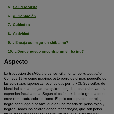
Salud robusta
Alimentación
Cuidados
Actividad
¿Encaja conmigo un shiba inu?
¿Dónde puedo encontrar un shiba inu?
Aspecto
La traducción de
shiba inu
es, sencillamente,
perro pequeño
.
Con sus 13 kg como máximo, este perro es el más pequeño de
las seis razas japonesas reconocidas por la FCI. Sus señas de
identidad son las orejas triangulares erguidas que subrayan su
expresión facial atenta. Según el estándar, la cola gruesa debe
estar enroscada sobre el lomo. El pelo corto puede ser rojo,
negro con fuego o
sesam
, que es una mezcla de pelos rojos y
negros. Todos los colores deben tener
urajiro
, que son pelos
blancuzcos alrededor del hocico, en el cuello, el pecho y el