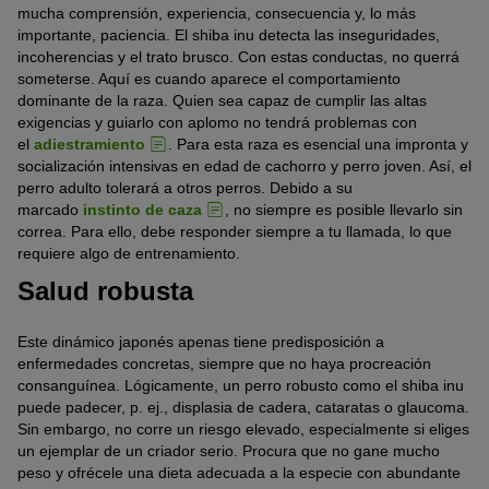
mucha comprensión, experiencia, consecuencia y, lo más
importante, paciencia. El shiba inu detecta las inseguridades,
incoherencias y el trato brusco. Con estas conductas, no querrá
someterse. Aquí es cuando aparece el comportamiento
dominante de la raza. Quien sea capaz de cumplir las altas
exigencias y guiarlo con aplomo no tendrá problemas con
el
adiestramiento
. Para esta raza es esencial una impronta y
socialización intensivas en edad de cachorro y perro joven. Así, el
perro adulto tolerará a otros perros. Debido a su
marcado
instinto de caza
, no siempre es posible llevarlo sin
correa. Para ello, debe responder siempre a tu llamada, lo que
requiere algo de entrenamiento.
Salud robusta
Este dinámico japonés apenas tiene predisposición a
enfermedades concretas, siempre que no haya procreación
consanguínea. Lógicamente, un perro robusto como el shiba inu
puede padecer, p. ej., displasia de cadera, cataratas o glaucoma.
Sin embargo, no corre un riesgo elevado, especialmente si eliges
un ejemplar de un criador serio. Procura que no gane mucho
peso y ofrécele una dieta adecuada a la especie con abundante