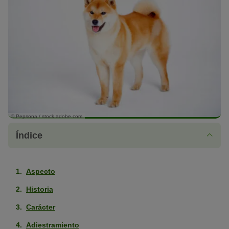
© Pepsona / stock.adobe.com
Índice
Aspecto
Historia
Carácter
Adiestramiento