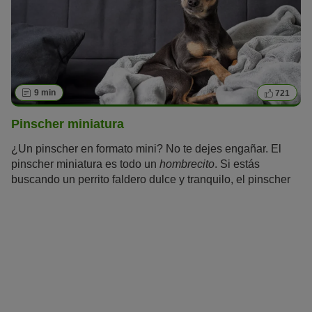
9 min
721
Pinscher miniatura
¿Un pinscher en formato mini? No te dejes engañar. El
pinscher miniatura es todo un
hombrecito
. Si estás
buscando un perrito faldero dulce y tranquilo, el pinscher
miniatura no es para ti. A pesar de su tamaño, tiene una
gran necesidad de hacer deporte y moverse, y lleva a su
cuidador siempre al trote.