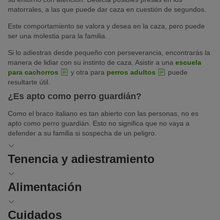
matorrales, a las que puede dar caza en cuestión de segundos.
Este comportamiento se valora y desea en la caza, pero puede
ser una molestia para la familia.
Si lo adiestras desde pequeño con perseverancia, encontrarás la
manera de lidiar con su instinto de caza. Asistir a una
escuela
para cachorros
y otra para
perros adultos
puede
resultarte útil.
¿Es apto como perro guardián?
Como el braco italiano es tan abierto con las personas, no es
apto como perro guardián. Esto no significa que no vaya a
defender a su familia si sospecha de un peligro.
Tenencia y adiestramiento
El olfateo está a la orden del día para el braco italiano. Si tienes
Alimentación
un jardín grande bien vallado, se sentirá en su salsa enseguida.
Aún mejor sería si tuvieras bosques y campos extensos cerca
Debido a su enorme dinamismo, el braco italiano utiliza mucho
Cuidados
que podáis explorar juntos con la
correa
. En cambio, en una
los músculos. Esto hace que tenga buen apetito. Si lo utilizas