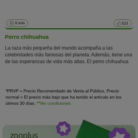
8 min
523
Perro chihuahua
La raza más pequeña del mundo acompaña a las
celebridades más famosas del planeta. Además, tiene una
de las esperanzas de vida más altas. El perro chihuahua
es un perro de la
crème de la crème
que llevan en su
bolso Madonna, Britney Spears o Paris Hilton. Este
mexicano es mucho más que un perrito faldero de lujo.
*PRVP = Precio Recomendado de Venta al Público, Precio
normal = El precio más bajo que ha tenido el artículo en los
útimos 30 días.
**Ver condiciones