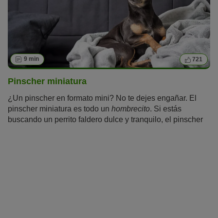
9 min
721
Pinscher miniatura
¿Un pinscher en formato mini? No te dejes engañar. El
pinscher miniatura es todo un
hombrecito
. Si estás
buscando un perrito faldero dulce y tranquilo, el pinscher
miniatura no es para ti. A pesar de su tamaño, tiene una
gran necesidad de hacer deporte y moverse, y lleva a su
cuidador siempre al trote.