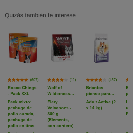
Quizás también te interese
(607)
(11)
(457)
Rocco Chings
Wolf of
Briantos
Em
- Pack XXL
Wilderness
pienso para
par
pienso para
perros - Pack
zoo
Pack mixto:
Fiery
Adult Active (2
L: 
perros -
Ahorro
pechuga de
Volcanoes -
x 14 kg)
uni
Formato de
pollo curada,
300 g
Pac
prueba
pechuga de
(Elements,
pollo en tiras
con cordero)