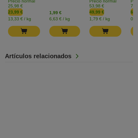
Precio normal
Precio normal
Pre
25,98 €
53,98 €
7,3
23,99 €
49,99 €
6,4
1,99 €
13,33 € / kg
6,63 € / kg
1,79 € / kg
0,1
Artículos relacionados