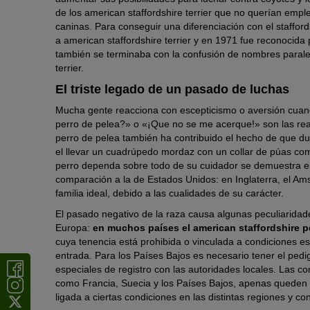
de los american staffordshire terrier que no querían emp
caninas. Para conseguir una diferenciación con el stafford
a american staffordshire terrier y en 1971 fue reconocida 
también se terminaba con la confusión de nombres paralelos 
terrier.
El triste legado de un pasado de luchas
Mucha gente reacciona con escepticismo o aversión cuand
perro de pelea?» o «¡Que no se me acerque!» son las re
perro de pelea también ha contribuido el hecho de que d
el llevar un cuadrúpedo mordaz con un collar de púas c
perro dependa sobre todo de su cuidador se demuestra en
comparación a la de Estados Unidos: en Inglaterra, el Am
familia ideal, debido a las cualidades de su carácter.
El pasado negativo de la raza causa algunas peculiaridade
Europa:
en muchos países el american staffordshire p
cuya tenencia está prohibida o vinculada a condiciones es
entrada. Para los Países Bajos es necesario tener el pedi
especiales de registro con las autoridades locales. Las c
como Francia, Suecia y los Países Bajos, apenas queden a
ligada a ciertas condiciones en las distintas regiones y co