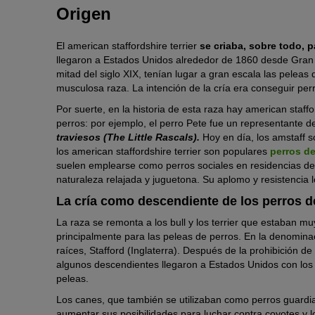
Origen
El american staffordshire terrier
se criaba, sobre todo, p
llegaron a Estados Unidos alrededor de 1860 desde Gran 
mitad del siglo XIX, tenían lugar a gran escala las pelea
musculosa raza. La intención de la cría era conseguir per
Por suerte, en la historia de esta raza hay american staf
perros: por ejemplo, el perro Pete fue un representante de 
traviesos
(The Little Rascals).
Hoy en día, los amstaff s
los american staffordshire terrier son populares
perros de
suelen emplearse como perros sociales en residencias de 
naturaleza relajada y juguetona. Su aplomo y resistencia 
La cría como descendiente de los perros d
La raza se remonta a los bull y los terrier que estaban mu
principalmente para las peleas de perros. En la denomina
raíces, Stafford (Inglaterra). Después de la prohibición 
algunos descendientes llegaron a Estados Unidos con los 
peleas.
Los canes, que también se utilizaban como perros guardi
aumentar sus posibilidades para luchar contra coyotes y 