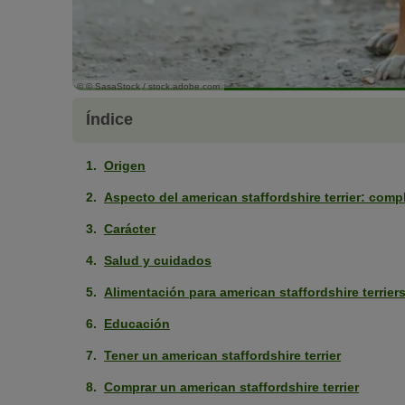
© © SasaStock / stock.adobe.com
Índice
Origen
Aspecto del american staffordshire terrier: com
Carácter
Salud y cuidados
Alimentación para american staffordshire terrier
Educación
Tener un american staffordshire terrier
Comprar un american staffordshire terrier