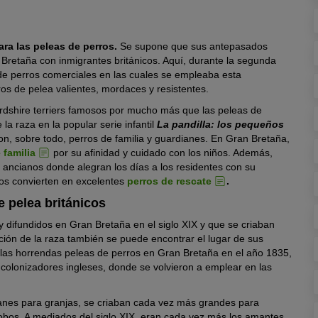
ara las peleas de perros.
Se supone que sus antepasados
Bretaña con inmigrantes británicos. Aquí, durante la segunda
s de perros comerciales en las cuales se empleaba esta
ros de pelea valientes, mordaces y resistentes.
fordshire terriers famosos por mucho más que las peleas de
la raza en la popular serie infantil
La pandilla: los pequeños
on, sobre todo, perros de familia y guardianes. En Gran Bretaña,
 familia
por su afinidad y cuidado con los niños. Además,
ancianos donde alegran los días a los residentes con su
los convierten en excelentes
perros de rescate
.
e pelea británicos
y difundidos en Gran Bretaña en el siglo XIX y que se criaban
ción de la raza también se puede encontrar el lugar de sus
de las horrendas peleas de perros en Gran Bretaña en el año 1835,
colonizadores ingleses, donde se volvieron a emplear en las
anes para granjas, se criaban cada vez más grandes para
lobos. A mediados del siglo XIX, eran cada vez más los amantes