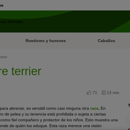
ne
Roedores y hurones
Caballos
rrier
e terrier
71
13 min
 para abreviar, es versátil como casi ninguna otra
raza
.
En
o de pelea y su tenencia está prohibida o sujeta a ciertas
 como fiel compañero y protector de los niños. Esto muestra una
pende de quién los eduque. Esta raza merece una visión