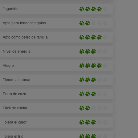
de
de
5
Juguetón
5
Pronunciado(4
patas)
patas)
de
Apto para tener con gatos
5
Poco
patas)
pronunciado
Apto como perro de familia
(2
Pronunciado(4
de
de
5
Nivel de energía
5
Medianamente
patas)
patas)
pronunciado
Alegre
(3
Pronunciado(4
de
de
5
Tiende a babear
5
Medianamente
patas)
patas)
pronunciado
Perro de caza
(3
Medianamente
de
pronunciado
5
Fácil de cuidar
(3
Poco
patas)
de
pronunciado
5
Tolera el calor
(2
Medianamente
patas)
de
pronunciado
5
Tolera el frío
(3