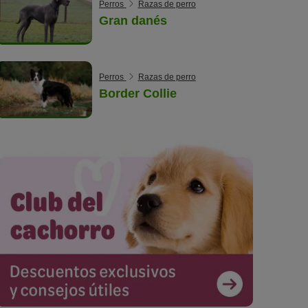
Perros
Razas de perro
Gran danés
Perros
Razas de perro
Border Collie