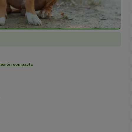
plexión compacta
s