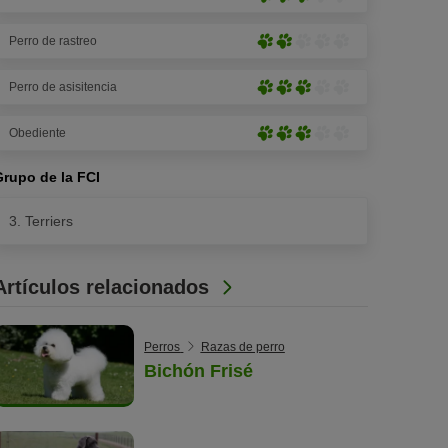
Medianamente
patas)
de
pronunciado
5
Perro de rastreo
(3
Poco
patas)
de
pronunciado
5
Perro de asisitencia
(2
Medianamente
patas)
de
pronunciado
5
Obediente
(3
Medianamente
patas)
de
pronunciado
5
Grupo de la FCI
(3
patas)
de
3. Terriers
5
patas)
Artículos relacionados
Perros
Razas de perro
Bichón Frisé