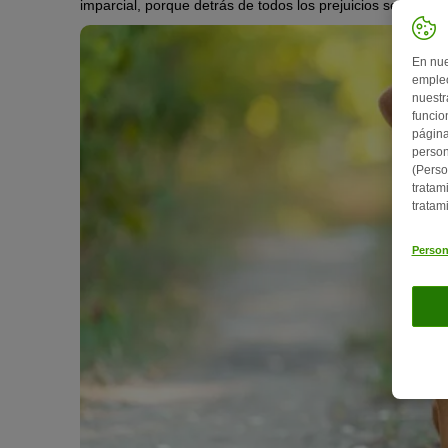
imparcial, porque detrás de todos los prejuicios se encuen
En nue
empleo
nuestr
funcio
página
person
(Perso
tratam
tratam
Person