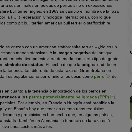
lear a sus animales en peleas de perros sino en exposiciones
shire bull terrier inglés, en 1969 se cambió el nombre de la raza
por la FCI (Federación Cinológica Internacional), con lo que
como pit bull terrier, american bull terrier o staffordshire
o se cruzan con un american staffordshire terrier. «¿No es un
acciones menos ofensivas. A la
imagen negativa
del antiguo
urante mucho tiempo estuviera de moda con cierto tipo de gente
omo
símbolo de estatus.
El hecho de que la peligrosidad de un
 la tenencia tan diferente de esta raza en Gran Bretaña en
staff es popular como perro niñera, es decir, como
perro
de
s en cuanto a la tenencia o importación de los perros en
ertenece a los
perros potencialmente peligrosos (PPP)
,
peciales. Por ejemplo, en Francia o Hungría está prohibida la
grí y en España hay que tener en cuenta unos requisitos
ondiciones y prohibiciones han hecho que, en algunos países,
mstaffs. También en Alemania, la tenencia de la raza está
nlleva unos costes más altos.