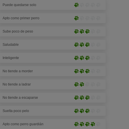
Puede quedarse solo
(2
Muy
de
poco
5
Apto como primer perro
pronunciado
Muy
patas)
(1
poco
de
Sube poco de peso
pronunciado
Medianamente
5
(1
pronunciado
patas)
de
Saludable
(3
Medianamente
5
de
pronunciado
patas)
5
Inteligente
(3
Medianamente
patas)
de
pronunciado
5
No tiende a morder
(3
Medianamente
patas)
de
pronunciado
5
No tiende a ladrar
(3
Poco
patas)
de
pronunciado
5
No tiende a escaparse
(2
Medianamente
patas)
de
pronunciado
5
Suelta poco pelo
(3
Medianamente
patas)
de
pronunciado
5
Apto como perro guardián
(3
Pronunciado(4
patas)