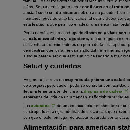
familia.
Los perros destacan por el vínculo fuerte que form
niños. Se pueden llegar a crear
conflictos en el trato co
amstaff suele ser
dominante
debido a su pasado. Este m
humanos, pues durante las luchas, el dueño debía ser capa
esta lealtad la que permitió emplear al american staffordsh
Por lo demás, es un cuadrúpedo
dinámico y vivaz
con u
su
naturaleza atenta y juguetona,
la cual le gusta expr
suficiente entretenimiento es un perro de familia óptimo 
demuestran que los american staffordshire terrier
son igu
aunque parece ser que esto aún no ha llegado a los oídos
Salud y cuidados
En general, la raza es
muy
robusta y tiene una salud b
de
alergias,
pero suelen poderse controlar con facilidad 
llegar a tener una tendencia a la
displasia de cadera
esperanza de vida de un american staffordshire terrier e
Los
cuidados
de un american staffordshire terrier son
cuadrúpedo se alegra además de las caricias que recibe 
son que el pelo, en lugar de acabar repartido por tu casa
Alimentación para american staff