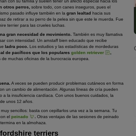
an con su familia y suelen tener un afecto especial hacia los
n otros perros,
sobre todo, con canes inseguros, pues el
ismo pasado influye también en la
gran lealtad
hacia sus
z de retirar a su perro de la pelea sin que este le muerda. Fue
ire terrier para las crueles luchas.
na gran necesidad de movimiento.
También es muy llamativa
esar con intensidad. Un amstaff bien educado que recibe
que
ladra poco.
Los estudios y las estadísticas de mordeduras
al de pacíficos que los populares
golden retriever
,
 de muchas oficinas de la burocracia europea.
uena.
A veces se pueden producir problemas cutáneos en forma
con un cambio de alimentación. Algunas líneas de cría pueden
o a la insuficiencia cardíaca. Con unos buenos cuidados, la
s de unos 12 años.
 muy sencillos: basta con cepillarlos una vez a la semana. Tu
con el
peinado
.
Otras ventajas de las sesiones de peinado
, termina en la almohaza.
ordshire terriers