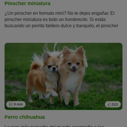
Pinscher miniatura
¿Un pinscher en formato mini? No te dejes engañar. El
pinscher miniatura es todo un
hombrecito
. Si estás
buscando un perrito faldero dulce y tranquilo, el pinscher
miniatura no es para ti. A pesar de su tamaño, tiene una
gran necesidad de hacer deporte y moverse, y lleva a su
cuidador siempre al trote.
8 min
523
Perro chihuahua