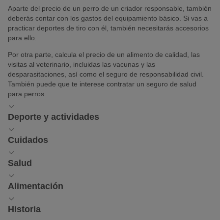
Aparte del precio de un perro de un criador responsable, también
deberás contar con los gastos del equipamiento básico. Si vas a
practicar deportes de tiro con él, también necesitarás accesorios
para ello.
Por otra parte, calcula el precio de un alimento de calidad, las
visitas al veterinario, incluidas las vacunas y las
desparasitaciones, así como el seguro de responsabilidad civil.
También puede que te interese contratar un seguro de salud
para perros.
Deporte y actividades
Deporte y actividades: ¿cómo
Cuidados
entretengo a un perro de trineo?
Cuidados del alaskan malamute
Salud
El alaskan malamute debe poder satisfacer sus necesidades y
Salud y predisposiciones típicas
Aunque el pelaje de esta raza es fácil de cuidar, suelta mucho
trabajar como animal de tiro, ya sea de trineos o carros. Este
Alimentación
pelo, por lo que conviene cepillarlo periódicamente. Así, lo
gran perro nórdico es menos rápido que fuerte, algo que se
ayudarás a deshacerse de los pelos excedentes. En primavera y
puede fomentar específicamente.
Alimentación del alaskan malamute
La clave de un perro sano es un criador responsable que pueda
otoño, durante el periodo de muda, pierde el subpelo en forma
Historia
mostrarte los exámenes de salud de los padres.
En las regiones sin nieve, el
weight pulling
está ganando cada
de mechones considerables.