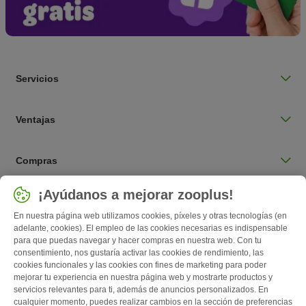
Servicios
Ventajas
Compras
Seleccionar país
¡Ayúdanos a mejorar zooplus!
España / ES
En nuestra página web utilizamos cookies, píxeles y otras tecnologías (en
adelante, cookies). El empleo de las cookies necesarias es indispensable
para que puedas navegar y hacer compras en nuestra web. Con tu
Follow zooplus
consentimiento, nos gustaría activar las cookies de rendimiento, las
cookies funcionales y las cookies con fines de marketing para poder
mejorar tu experiencia en nuestra página web y mostrarte productos y
servicios relevantes para ti, además de anuncios personalizados. En
cualquier momento, puedes realizar cambios en la sección de preferencias