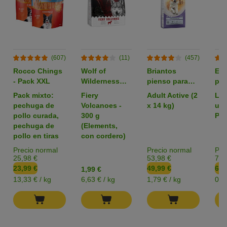
(607)
(11)
(457)
Rocco Chings
Wolf of
Briantos
Em
- Pack XXL
Wilderness
pienso para
par
pienso para
perros - Pack
zoo
Pack mixto:
Fiery
Adult Active (2
L: 
perros -
Ahorro
pechuga de
Volcanoes -
x 14 kg)
uni
Formato de
pollo curada,
300 g
Pac
prueba
pechuga de
(Elements,
pollo en tiras
con cordero)
Precio normal
Precio normal
Pre
25,98 €
53,98 €
7,3
23,99 €
49,99 €
6,4
1,99 €
13,33 € / kg
6,63 € / kg
1,79 € / kg
0,1