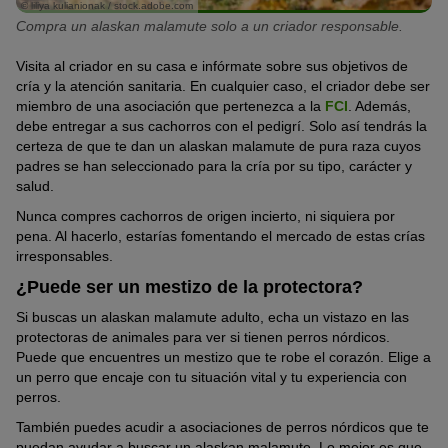
of America (AMCA).
© liliya kulianionak / stock.adobe.com
Compra un alaskan malamute solo a un criador responsable.
Si quieres recompensarlo con una
golosina
, elige snacks sin
Además, la raza se hizo famosa porque hubo malamutes que
azúcar. Los
artículos secos masticables
satisfacen su
participaron en expediciones polares. Hoy en día, este fuerte
Visita al criador en su casa e infórmate sobre sus objetivos de
necesidad natural de morder. Además, procura que tu peludo
peludo se utiliza en las carreras con perros de trineo, entre otras
cría y la atención sanitaria. En cualquier caso, el criador debe ser
siempre tenga suficiente agua a su disposición y llévala contigo
cosas. En estas carreras no destaca tanto por su rapidez como
miembro de una asociación que pertenezca a la
FCI
. Además,
en excursiones largas.
por su inmensa resistencia. Además, este fortachón nórdico
debe entregar a sus cachorros con el pedigrí. Solo así tendrás la
adorna el escudo del territorio canadiense de Yukón, que hace
certeza de que te dan un alaskan malamute de pura raza cuyos
frontera con Alaska. Aquí, el malamute de Alaska es el perro
padres se han seleccionado para la cría por su tipo, carácter y
nacional.
salud.
Nunca compres cachorros de origen incierto, ni siquiera por
pena. Al hacerlo, estarías fomentando el mercado de estas crías
irresponsables.
¿Puede ser un mestizo de la protectora?
Si buscas un alaskan malamute adulto, echa un vistazo en las
protectoras de animales para ver si tienen perros nórdicos.
Puede que encuentres un mestizo que te robe el corazón. Elige a
un perro que encaje con tu situación vital y tu experiencia con
perros.
También puedes acudir a asociaciones de perros nórdicos que te
puedan ayudar a buscar un alaskan malamute. Lo mejor es que