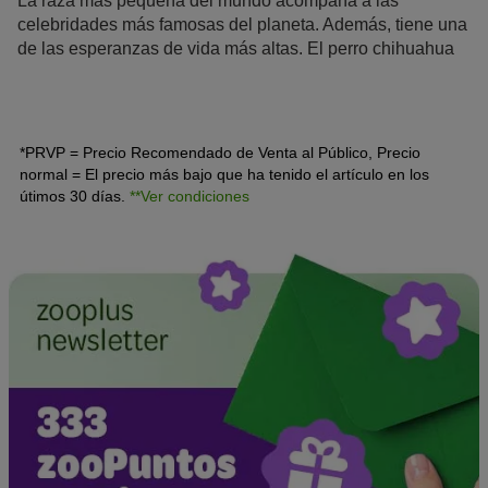
La raza más pequeña del mundo acompaña a las
celebridades más famosas del planeta. Además, tiene una
de las esperanzas de vida más altas. El perro chihuahua
es un perro de la
crème de la crème
que llevan en su
bolso Madonna, Britney Spears o Paris Hilton. Este
mexicano es mucho más que un perrito faldero de lujo.
*PRVP = Precio Recomendado de Venta al Público, Precio
normal = El precio más bajo que ha tenido el artículo en los
útimos 30 días.
**Ver condiciones