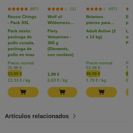
(607)
(11)
(457)
Rocco Chings
Wolf of
Briantos
Em
- Pack XXL
Wilderness
pienso para
par
pienso para
perros - Pack
zoo
Pack mixto:
Fiery
Adult Active (2
L: 
perros -
Ahorro
pechuga de
Volcanoes -
x 14 kg)
uni
Formato de
pollo curada,
300 g
Pac
prueba
pechuga de
(Elements,
pollo en tiras
con cordero)
Precio normal
Precio normal
Pre
25,98 €
53,98 €
7,3
23,99 €
49,99 €
6,4
1,99 €
13,33 € / kg
6,63 € / kg
1,79 € / kg
0,1
Artículos relacionados