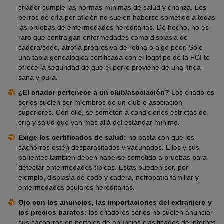
criador cumple las normas mínimas de salud y crianza. Los
perros de cría por afición no suelen haberse sometido a todas
las pruebas de enfermedades hereditarias. De hecho, no es
raro que contraigan enfermedades como displasia de
cadera/codo, atrofia progresiva de retina o algo peor. Solo
una tabla genealógica certificada con el logotipo de la FCI te
ofrece la seguridad de que el perro proviene de una línea
sana y pura.
¿El criador pertenece a un club/asociación?
Los criadores
serios suelen ser miembros de un club o asociación
superiores. Con ello, se someten a condiciones estrictas de
cría y salud que van más allá del estándar mínimo.
Exige los certificados de salud:
no basta con que los
cachorros estén desparasitados y vacunados. Ellos y sus
parientes también deben haberse sometido a pruebas para
detectar enfermedades típicas. Estas pueden ser, por
ejemplo, displasia de codo y cadera, nefropatía familiar y
enfermedades oculares hereditarias.
Ojo con los anuncios, las importaciones del extranjero y
los precios baratos:
los criadores serios no suelen anunciar
sus cachorros en portales de anuncios clasificados de internet