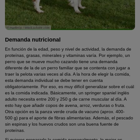
© martincp / stock.adobe.com
Demanda nutricional
En función de la edad, peso y nivel de actividad, la demanda de
proteínas, grasas, minerales y vitaminas varía. Por ejemplo, un
perro que se mueve mucho cazando tiene una demanda
diferente de la de un perro familiar que se contenta con jugar a
traer la pelota varias veces al día. A la hora de elegir la comida,
esta demanda individual se debe tener en cuenta
obligatoriamente. Por eso, es muy difícil generalizar sobre el cuál
es la comida indicada. Básicamente, un springer spaniel inglés
adulto necesita entre 200 y 250 g de carne muscular al día. A
esto hay que añadir copos de avena, arroz, verduras o fruta.
Otra opción es la panza verde cruda de vacuno (aprox. 400-
500 g) para el aporte de fibras alimentarias. Además, el pescado
sin espinas y los huevos crudos son una buena fuente de
proteínas.
Si quieres prepararle la comida personalmente, lo mejor es