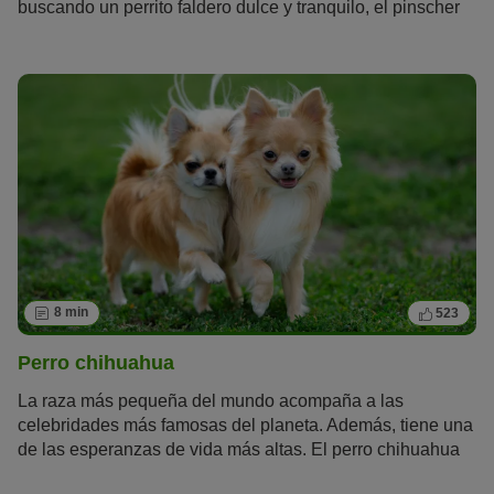
buscando un perrito faldero dulce y tranquilo, el pinscher
miniatura no es para ti. A pesar de su tamaño, tiene una
gran necesidad de hacer deporte y moverse, y lleva a su
cuidador siempre al trote.
8 min
523
Perro chihuahua
La raza más pequeña del mundo acompaña a las
celebridades más famosas del planeta. Además, tiene una
de las esperanzas de vida más altas. El perro chihuahua
es un perro de la
crème de la crème
que llevan en su