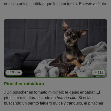
no es la única cualidad que lo caracteriza. En este artículo
aprenderás todo lo que hay que saber sobre el golden
retriever.
9 min
721
Pinscher miniatura
¿Un pinscher en formato mini? No te dejes engañar. El
pinscher miniatura es todo un
hombrecito
. Si estás
buscando un perrito faldero dulce y tranquilo, el pinscher
miniatura no es para ti. A pesar de su tamaño, tiene una