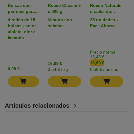
Bolsas con
Rocco Classic 6
Rocco Naturals
perfume para
x 800 g
snacks de
heces
nervio de buey
4 rollos de 15
Vacuno con
25 unidades -
para perros
bolsas - color
salmón
Pack Ahorro
violeta, olor a
lavanda
Precio normal
16,45 €
13,99 €
16,99 €
0,99 €
3,54 € / kg
0,56 € / unidad
Artículos relacionados