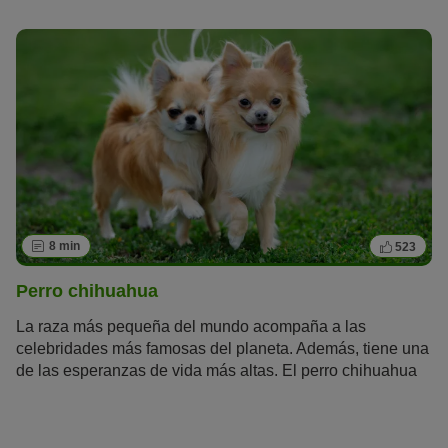
gran necesidad de hacer deporte y moverse, y lleva a su
cuidador siempre al trote.
8 min
523
Perro chihuahua
La raza más pequeña del mundo acompaña a las
celebridades más famosas del planeta. Además, tiene una
de las esperanzas de vida más altas. El perro chihuahua
es un perro de la
crème de la crème
que llevan en su
bolso Madonna, Britney Spears o Paris Hilton. Este
mexicano es mucho más que un perrito faldero de lujo.