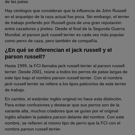
de las patas.
de ser un terrier con una gran asertividad y testarudez.
Este, a su vez, provoca ceguera al perro.
Hay cinólogos que consideran que la influencia de John Russell
Atrofia progresiva de retina (PRA)
: muerte progresiva de
Por tanto, este perro tan enérgico y seguro de sí mismo necesita
en el arquetipo de la raza actual fue poca. Sin embargo, el terrier
las células de la retina, de origen genético, que provoca
a un cuidador que reaccione a sus peculiaridades con la
de trabajo preferido por Russell goza de una gran reputación
siempre la ceguera en ambos ojos
consecuencia necesaria y una buena dosis de paciencia. Para
entre cazadores y jinetes. Desde el final de la Segunda Guerra
una convivencia armoniosa, también es indispensable que se
Mundial, el parson jack russell terrier es cada vez más popular
Además de estas enfermedades oculares, existen casos aislados
pueda mover mucho y que esté entretenido. Cuantas más
como perro de caza, pero también de compañía.
de otras patologías. Estas, por suerte, son muy raras en perros
opciones tenga de correr y jugar, menos disparates se le
de cría responsable. Estas incluyen la
luxación rotular
y la
ocurrirán.
¿En qué se diferencian el jack russell y el
sordera unilateral o bilateral, causada por el gen piebald de los
parson russell?
perros blancos.
Hasta 1999, la FCI llamaba jack russell terrier al parson russell
terrier. Desde 2001, reúne a todos los perros de patas largas de
este tipo bajo el nombre
parson russell terrier
. Con el nombre
jack russell terrier
se refiere a los tipos paticortos de este terrier
de trabajo.
En cambio, el estándar inglés original no hace esta distinción.
Para evitar confusiones y destacar que sus perros son de la
variante alta, muchos criadores que se guían por el original
inglés añaden la palabra
parson
delante del nombre. Con este
nombre, se refieren al mismo tipo de perro que la FCI con el
nombre
parson russell terrier.