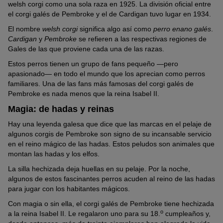
welsh corgi como una sola raza en 1925. La división oficial entre
Lo ideal es que visites al criador en su casa antes de recoger al
el corgi galés de Pembroke y el de Cardigan tuvo lugar en 1934.
Por otra parte, reflexiona sobre los gastos iniciales y recurrentes.
cachorro. Así, podrás hablar con él ampliamente sobre la raza y
No escatimes en el precio de compra del cachorro, ya que un
El nombre
welsh corgi
significa algo así como
perro enano galés
.
conocer los cachorros y los padres.
corgi de cría seria vale la pena. A esto se añade el
Cardigan
y
Pembroke
se refieren a las respectivas regiones de
equipamiento básico
, que incluye:
comederos
,
correa y
Todos deben parecer sanos y equilibrados. Te darán al cachorro
Gales de las que proviene cada una de las razas.
arnés o collar
,
transportín para el coche
,
mantas o
como muy pronto con ocho semanas de vida. Para entonces,
Estos perros tienen un grupo de fans pequeño —pero
camas
y utensilios de cuidado.
estará varias veces desparasitado y tendrá el chip, el pedigrí y
apasionado— en todo el mundo que los aprecian como perros
una cartilla de vacunación de la UE.
Además, no olvides los gastos recurrentes de un alimento de
familiares. Una de las fans más famosas del corgi galés de
calidad, el seguro de responsabilidad civil y el veterinario.
Pembroke es nada menos que la reina Isabel II.
Si tienes problemas para encontrar criadores profesionales o
prefieres adoptar un corgi galés de Pembroke adulto, las
Magia: de hadas y reinas
asociaciones de perros pastores británicos pueden ayudarte a
Hay una leyenda galesa que dice que las marcas en el pelaje de
encontrar uno.
algunos corgis de Pembroke son signo de su incansable servicio
¿Cuánto cuesta?
en el reino mágico de las hadas. Estos peludos son animales que
montan las hadas y los elfos.
Un corgi galés de Pembroke de cría seria suele costar entre
1300 y 1500 euros.
La silla hechizada deja huellas en su pelaje. Por la noche,
algunos de estos fascinantes perros acuden al reino de las hadas
para jugar con los habitantes mágicos.
Con magia o sin ella, el corgi galés de Pembroke tiene hechizada
o
a la reina Isabel II. Le regalaron uno para su 18.
cumpleaños y,