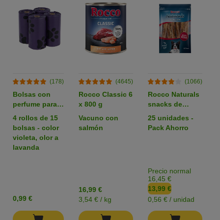
(178)
(4645)
(1066)
Bolsas con
Rocco Classic 6
Rocco Naturals
perfume para
x 800 g
snacks de
heces
nervio de buey
4 rollos de 15
Vacuno con
25 unidades -
para perros
bolsas - color
salmón
Pack Ahorro
violeta, olor a
lavanda
Precio normal
16,45 €
13,99 €
16,99 €
0,99 €
3,54 € / kg
0,56 € / unidad