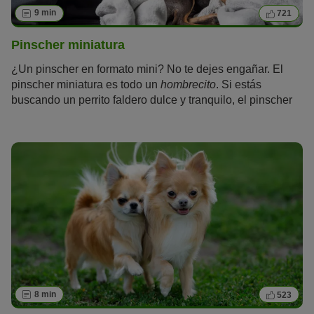
9 min
721
Pinscher miniatura
¿Un pinscher en formato mini? No te dejes engañar. El
pinscher miniatura es todo un
hombrecito
. Si estás
buscando un perrito faldero dulce y tranquilo, el pinscher
miniatura no es para ti. A pesar de su tamaño, tiene una
gran necesidad de hacer deporte y moverse, y lleva a su
cuidador siempre al trote.
8 min
523