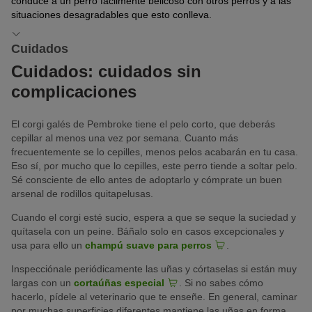
conduce a un perro fácilmente belicoso con otros perros y a las
situaciones desagradables que esto conlleva.
Cuidados
Cuidados: cuidados sin
complicaciones
El corgi galés de Pembroke tiene el pelo corto, que deberás
cepillar al menos una vez por semana. Cuanto más
frecuentemente se lo cepilles, menos pelos acabarán en tu casa.
Eso sí, por mucho que lo cepilles, este perro tiende a soltar pelo.
Sé consciente de ello antes de adoptarlo y cómprate un buen
arsenal de rodillos quitapelusas.
Cuando el corgi esté sucio, espera a que se seque la suciedad y
quítasela con un peine. Báñalo solo en casos excepcionales y
usa para ello un
champú suave para perros
.
Inspecciónale periódicamente las uñas y córtaselas si están muy
largas con un
cortaúñas especial
. Si no sabes cómo
hacerlo, pídele al veterinario que te enseñe. En general, caminar
por muchas superficies diferentes mantiene las uñas en forma,