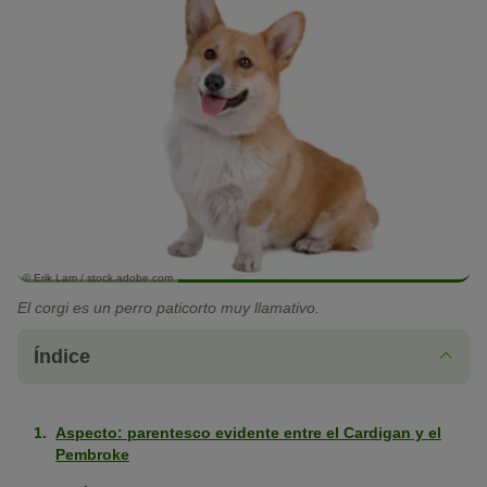
© Erik Lam / stock.adobe.com
El corgi es un perro paticorto muy llamativo.
Índice
Aspecto: parentesco evidente entre el Cardigan y el
Pembroke