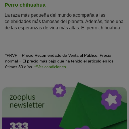
Perro chihuahua
La raza más pequeña del mundo acompaña a las
celebridades más famosas del planeta. Además, tiene una
de las esperanzas de vida más altas. El perro chihuahua
es un perro de la
crème de la crème
que llevan en su
bolso Madonna, Britney Spears o Paris Hilton. Este
mexicano es mucho más que un perrito faldero de lujo.
*PRVP = Precio Recomendado de Venta al Público, Precio
normal = El precio más bajo que ha tenido el artículo en los
útimos 30 días.
**Ver condiciones