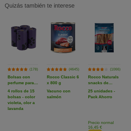
Quizás también te interese
(178)
(4645)
(1066)
Bolsas con
Rocco Classic 6
Rocco Naturals
perfume para
x 800 g
snacks de
heces
nervio de buey
4 rollos de 15
Vacuno con
25 unidades -
para perros
bolsas - color
salmón
Pack Ahorro
violeta, olor a
lavanda
Precio normal
16,45 €