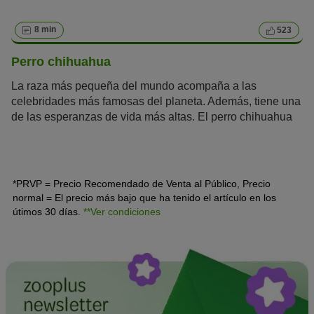
8 min
523
Perro chihuahua
La raza más pequeña del mundo acompaña a las
celebridades más famosas del planeta. Además, tiene una
de las esperanzas de vida más altas. El perro chihuahua
es un perro de la
crème de la crème
que llevan en su
bolso Madonna, Britney Spears o Paris Hilton. Este
mexicano es mucho más que un perrito faldero de lujo.
*PRVP = Precio Recomendado de Venta al Público, Precio
normal = El precio más bajo que ha tenido el artículo en los
útimos 30 días.
**Ver condiciones