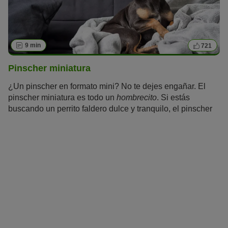
9 min
721
Pinscher miniatura
¿Un pinscher en formato mini? No te dejes engañar. El
pinscher miniatura es todo un
hombrecito
. Si estás
buscando un perrito faldero dulce y tranquilo, el pinscher
miniatura no es para ti. A pesar de su tamaño, tiene una
gran necesidad de hacer deporte y moverse, y lleva a su
cuidador siempre al trote.