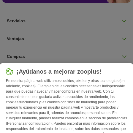
Servicios
Ventajas
Compras
Seleccionar país
¡Ayúdanos a mejorar zooplus!
España / ES
En nuestra página web utilizamos cookies, píxeles y otras tecnologías (en
adelante, cookies). El empleo de las cookies necesarias es indispensable
para que puedas navegar y hacer compras en nuestra web. Con tu
Follow zooplus
consentimiento, nos gustaría activar las cookies de rendimiento, las
cookies funcionales y las cookies con fines de marketing para poder
mejorar tu experiencia en nuestra página web y mostrarte productos y
servicios relevantes para ti, además de anuncios personalizados. En
cualquier momento, puedes realizar cambios en la sección de preferencias
(Personalizar configuración). Puedes encontrar más información sobre los
responsables del tratamiento de los datos, sobre los datos personales que