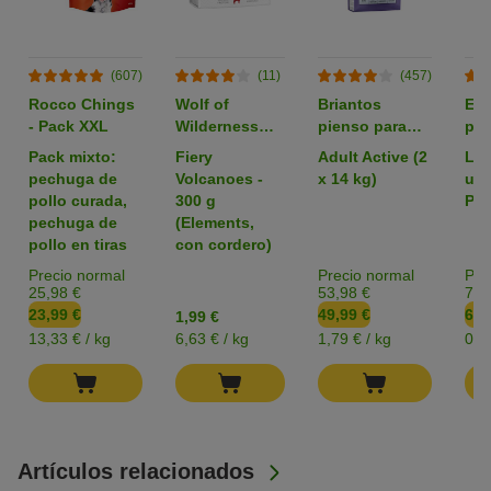
(607)
(11)
(457)
Rocco Chings
Wolf of
Briantos
Em
- Pack XXL
Wilderness
pienso para
par
pienso para
perros - Pack
zoo
Pack mixto:
Fiery
Adult Active (2
L: 
perros -
Ahorro
pechuga de
Volcanoes -
x 14 kg)
uni
Formato de
pollo curada,
300 g
Pac
prueba
pechuga de
(Elements,
pollo en tiras
con cordero)
Precio normal
Precio normal
Pre
25,98 €
53,98 €
7,3
23,99 €
49,99 €
6,4
1,99 €
13,33 € / kg
6,63 € / kg
1,79 € / kg
0,1
Artículos relacionados