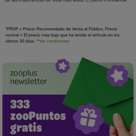
es un perro de la
crème de la crème
que llevan en su
bolso Madonna, Britney Spears o Paris Hilton. Este
mexicano es mucho más que un perrito faldero de lujo.
*PRVP = Precio Recomendado de Venta al Público, Precio
normal = El precio más bajo que ha tenido el artículo en los
útimos 30 días.
**Ver condiciones