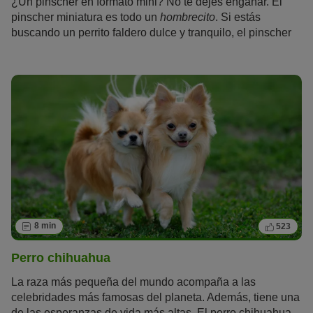
¿Un pinscher en formato mini? No te dejes engañar. El
pinscher miniatura es todo un
hombrecito
. Si estás
buscando un perrito faldero dulce y tranquilo, el pinscher
miniatura no es para ti. A pesar de su tamaño, tiene una
gran necesidad de hacer deporte y moverse, y lleva a su
cuidador siempre al trote.
8 min
523
Perro chihuahua
La raza más pequeña del mundo acompaña a las
celebridades más famosas del planeta. Además, tiene una
de las esperanzas de vida más altas. El perro chihuahua