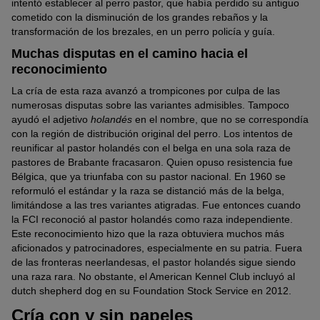
intentó establecer al perro pastor, que había perdido su antiguo
cometido con la disminución de los grandes rebaños y la
transformación de los brezales, en un perro policía y guía.
Muchas disputas en el camino hacia el
reconocimiento
La cría de esta raza avanzó a trompicones por culpa de las
numerosas disputas sobre las variantes admisibles. Tampoco
ayudó el adjetivo
holandés
en el nombre, que no se correspondía
con la región de distribución original del perro. Los intentos de
reunificar al pastor holandés con el belga en una sola raza de
pastores de Brabante fracasaron. Quien opuso resistencia fue
Bélgica, que ya triunfaba con su pastor nacional. En 1960 se
reformuló el estándar y la raza se distanció más de la belga,
limitándose a las tres variantes atigradas. Fue entonces cuando
la FCI reconoció al pastor holandés como raza independiente.
Este reconocimiento hizo que la raza obtuviera muchos más
aficionados y patrocinadores, especialmente en su patria. Fuera
de las fronteras neerlandesas, el pastor holandés sigue siendo
una raza rara. No obstante, el American Kennel Club incluyó al
dutch shepherd dog en su Foundation Stock Service en 2012.
Cría con y sin papeles