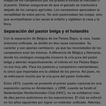
ovejas de los campesinos por los prados e incluso al mercado o
al puerto. Debían asegurarse de que el ganado se mantuviera
alejado de los campos agrícolas. Los campesinos apreciaban la
versatilidad de estos perros. No solo pastoreaban las ovejas, sino
que acompañaban a las vacas al ordeño y vigilaban la casa y la
finca.
Separación del pastor belga y el holandés
Con la separación de Bélgica de los Países Bajos, la raza, hasta
entonces unificada, se dividió en dos razas nacionales. Su
carácter y uso apenas cambiaron, ya que las necesidades de los
campesinos eran las mismas. A diferencia de Bélgica y Alemania,
donde los cinólogos enseguida iniciaron la cría pura del pastor
belga y alemán respectivamente, el interés en los Países Bajos
no era muy alto. Para los pastores y campesinos neerlandeses,
lo único que importaba era la utilidad de los perros. Así pues, no
se esforzaron mucho por la cría pura del pastor holandés.
Entre 1874, cuando se presentó el primer pastor nacional en una
exposición canina en Ámsterdam, y 1898, cuando se fundó el
Nederlandse Herdershonden Club (NHC), no se exhibieron más
de diez perros autóctonos en las exposiciones. El club se esforzó
en los años siguientes por lograr un estándar unificado. Además,