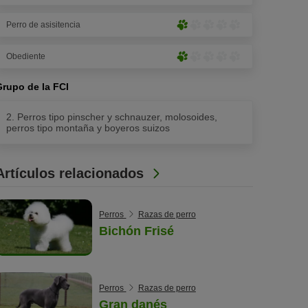
patas)
patas)
poco
Perro de asisitencia
pronunciado
Muy
(1
poco
de
Obediente
pronunciado
Muy
5
(1
poco
patas)
de
Grupo de la FCI
pronunciado
5
(1
patas)
2. Perros tipo pinscher y schnauzer, molosoides,
de
perros tipo montaña y boyeros suizos
5
patas)
Artículos relacionados
Perros
Razas de perro
Bichón Frisé
Perros
Razas de perro
Gran danés