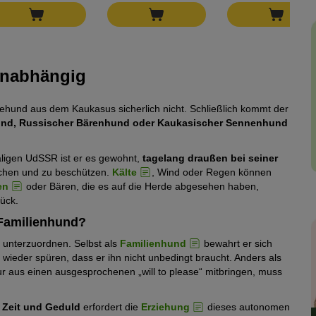
unabhängig
und aus dem Kaukasus sicherlich nicht. Schließlich kommt der
und, Russischer Bärenhund oder Kaukasischer Sennenhund
ligen UdSSR ist er es gewohnt,
tagelang draußen bei seiner
wachen und zu beschützen.
Kälte
, Wind oder Regen können
en
oder Bären, die es auf die Herde abgesehen haben,
rück.
 Familienhund?
 unterzuordnen. Selbst als
Familienhund
bewahrt er sich
ieder spüren, dass er ihn nicht unbedingt braucht. Anders als
ur aus einen ausgesprochenen „will to please“ mitbringen, muss
Zeit und Geduld
erfordert die
Erziehung
dieses autonomen