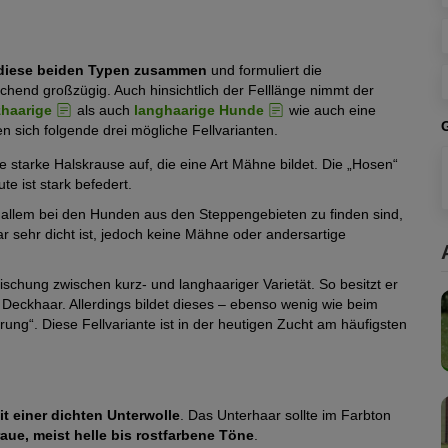
 diese beiden Typen zusammen
und formuliert die
hend großzügig. Auch hinsichtlich der Felllänge nimmt der
zhaarige
als auch
langhaarige Hunde
wie auch eine
n sich folgende drei mögliche Fellvarianten.
 starke Halskrause auf, die eine Art Mähne bildet. Die „Hosen“
te ist stark befedert.
 allem bei den Hunden aus den Steppengebieten zu finden sind,
r sehr dicht ist, jedoch keine Mähne oder andersartige
Mischung zwischen kurz- und langhaariger Varietät. So besitzt er
Deckhaar. Allerdings bildet dieses – ebenso wenig wie beim
ng“. Diese Fellvariante ist in der heutigen Zucht am häufigsten
it einer dichten Unterwolle
. Das Unterhaar sollte im Farbton
aue, meist helle bis rostfarbene Töne
.