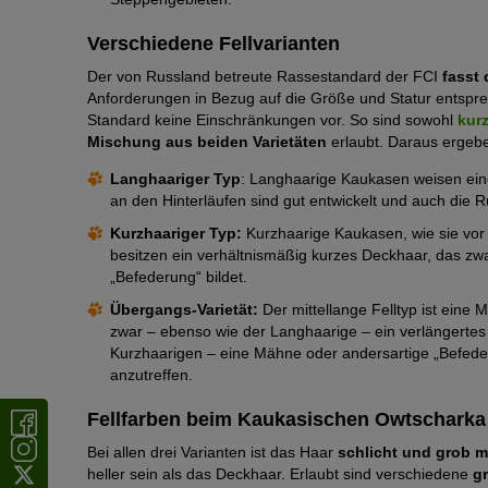
Verschiedene Fellvarianten
Der von Russland betreute Rassestandard der FCI
fasst
Anforderungen in Bezug auf die Größe und Statur entsprec
Standard keine Einschränkungen vor. So sind sowohl
kur
Mischung aus beiden Varietäten
erlaubt. Daraus ergebe
Langhaariger Typ
: Langhaarige Kaukasen weisen eine
an den Hinterläufen sind gut entwickelt und auch die Ru
Kurzhaariger Typ:
Kurzhaarige Kaukasen, wie sie vor
besitzen ein verhältnismäßig kurzes Deckhaar, das zwa
„Befederung“ bildet.
Übergangs-Varietät:
Der mittellange Felltyp ist eine 
zwar – ebenso wie der Langhaarige – ein verlängertes 
Kurzhaarigen – eine Mähne oder andersartige „Befederu
anzutreffen.
Fellfarben beim Kaukasischen Owtscharka
Bei allen drei Varianten ist das Haar
schlicht und grob m
heller sein als das Deckhaar. Erlaubt sind verschiedene
gr