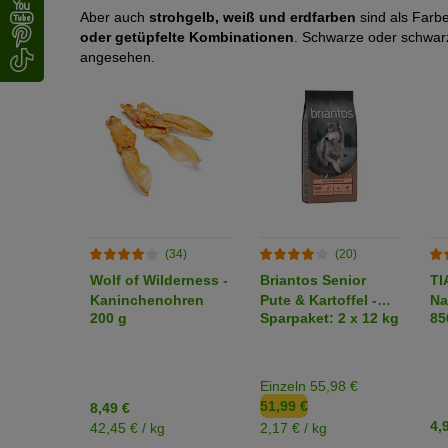
Aber auch
strohgelb, weiß und erdfarben
sind als Farb
oder getüpfelte Kombinationen
. Schwarze oder schwar
angesehen.
(34)
(20)
Wolf of Wilderness -
Briantos Senior
TI
Kaninchenohren
Pute & Kartoffel -
Na
200 g
Sparpaket: 2 x 12 kg
85
GETREIDEFREIE
bl
Rezeptur
Einzeln 55,98 €
51,99 €
8,49 €
4,
42,45 € / kg
2,17 € / kg