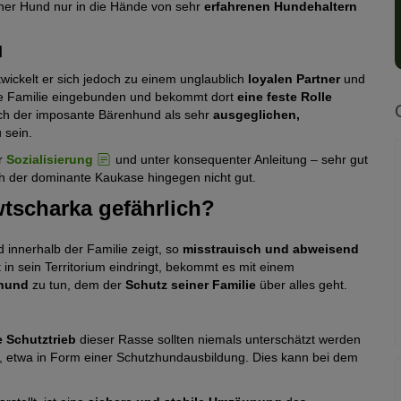
lcher Hund nur in die Hände von sehr
erfahrenen Hundehaltern
d
wickelt er sich jedoch zu einem unglaublich
loyalen Partner
und
die Familie eingebunden und bekommt dort
eine feste Rolle
 sich der imposante Bärenhund als sehr
ausgeglichen,
 sein.
er
Sozialisierung
und unter konsequenter Anleitung – sehr gut
ch der dominante Kaukase hingegen nicht gut.
wtscharka gefährlich?
innerhalb der Familie zeigt, so
misstrauisch und abweisend
in sein Territorium eindringt, bekommt es mit einem
hhund
zu tun, dem der
Schutz seiner Familie
über alles geht.
e Schutztrieb
dieser Rasse sollten niemals unterschätzt werden
, etwa in Form einer Schutzhundausbildung. Dies kann bei dem