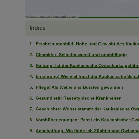
© Ricant Images / stock.adobe.com
Índice
Erscheinungsbild: Höhe und Gewicht des Kauk
Charakter: Selbstbewusst und unabhängig
Haltung: Ist der Kaukasische Owtscharka gefähr
Ernährung: Wie viel frisst der Kaukasische Sch
Pflege: Als Welpe ans Bürsten gewöhnen
Gesundheit: Rassetypische Krankheiten
Geschichte: Woher stammt der Kaukasische Ow
Vorabüberlegungen: Passt ein Kaukasischer Owt
Anschaffung: Wo finde ich Züchter von Owtsch