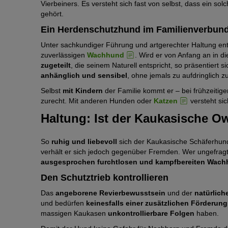
Vierbeiners. Es versteht sich fast von selbst, dass ein so
gehört.
Ein Herdenschutzhund im Familienverbun
Unter sachkundiger Führung und artgerechter Haltung ent
zuverlässigen
Wachhund
. Wird er von Anfang an in 
zugeteilt
, die seinem Naturell entspricht, so präsentiert
anhänglich und sensibel
, ohne jemals zu aufdringlich zu
Selbst
mit Kindern
der Familie kommt er – bei frühzeitig
zurecht. Mit anderen Hunden oder
Katzen
versteht si
Haltung: Ist der Kaukasische O
So
ruhig und liebevoll
sich der Kaukasische Schäferhund 
verhält er sich jedoch gegenüber Fremden. Wer ungefragt 
ausgesprochen furchtlosen und kampfbereiten Wac
Den Schutztrieb kontrollieren
Das
angeborene Revierbewusstsein
und der
natürlich
und bedürfen
keinesfalls einer zusätzlichen Förderung
massigen Kaukasen
unkontrollierbare Folgen
haben.