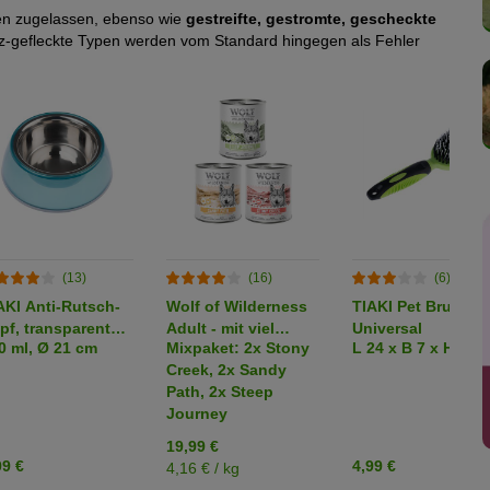
en zugelassen, ebenso wie
gestreifte, gestromte, gescheckte
z-gefleckte Typen werden vom Standard hingegen als Fehler
(13)
(16)
(6)
AKI Anti-Rutsch-
Wolf of Wilderness
TIAKI Pet Brush
pf, transparent
Adult - mit viel
Universal
0 ml, Ø 21 cm
Mixpaket: 2x Stony
L 24 x B 7 x H 4 c
au
frischem Geflügel 6
Creek, 2x Sandy
x 800 g
Path, 2x Steep
Journey
19,99 €
99 €
4,99 €
4,16 € / kg