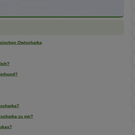
asischen Owtscharka
lich?
äferhund?
tscharka?
scharka zu mir?
arkas?