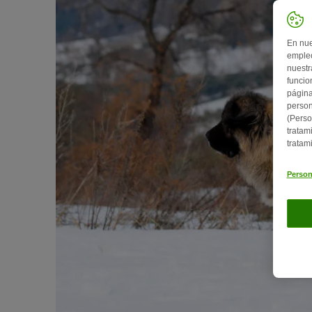
En nue
empleo
nuestr
funcio
página
person
(Perso
tratam
tratam
Person