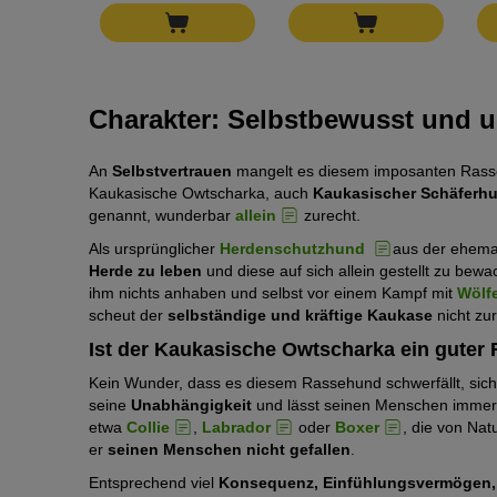
Charakter: Selbstbewusst und 
An
Selbstvertrauen
mangelt es diesem imposanten Rasseh
Kaukasische Owtscharka, auch
Kaukasischer Schäferh
genannt, wunderbar
allein
zurecht.
Als ursprünglicher
Herdenschutzhund
aus der ehema
Herde zu leben
und diese auf sich allein gestellt zu be
ihm nichts anhaben und selbst vor einem Kampf mit
Wölf
scheut der
selbständige und kräftige Kaukase
nicht zu
Ist der Kaukasische Owtscharka ein guter
Kein Wunder, dass es diesem Rassehund schwerfällt, sich
seine
Unabhängigkeit
und lässt seinen Menschen immer w
etwa
Collie
,
Labrador
oder
Boxer
, die von Nat
er
seinen Menschen nicht gefallen
.
Entsprechend viel
Konsequenz, Einfühlungsvermögen, 