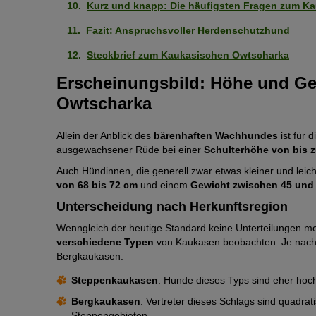
Kurz und knapp: Die häufigsten Fragen zum K
Fazit: Anspruchsvoller Herdenschutzhund
Steckbrief zum Kaukasischen Owtscharka
Erscheinungsbild: Höhe und Ge
Owtscharka
Allein der Anblick des
bärenhaften Wachhundes
ist für 
ausgewachsener Rüde bei einer
Schulterhöhe von bis 
Auch Hündinnen, die generell zwar etwas kleiner und leich
von 68 bis 72 cm
und einem
Gewicht zwischen 45 und
Unterscheidung nach Herkunftsregion
Wenngleich der heutige Standard keine Unterteilungen me
verschiedene Typen
von Kaukasen beobachten. Je nach
Bergkaukasen.
Steppenkaukasen
: Hunde dieses Typs sind eher hoch
Bergkaukasen
: Vertreter dieses Schlags sind quadra
Steppengebieten.