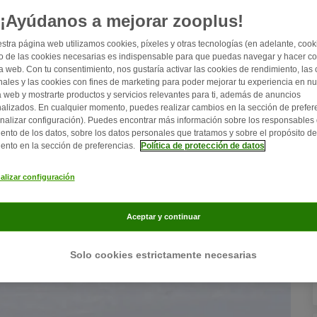
¡Ayúdanos a mejorar zooplus!
stra página web utilizamos cookies, píxeles y otras tecnologías (en adelante, cooki
 de las cookies necesarias es indispensable para que puedas navegar y hacer c
a web. Con tu consentimiento, nos gustaría activar las cookies de rendimiento, las
nales y las cookies con fines de marketing para poder mejorar tu experiencia en nu
 web y mostrarte productos y servicios relevantes para ti, además de anuncios
alizados. En cualquier momento, puedes realizar cambios en la sección de prefer
nalizar configuración). Puedes encontrar más información sobre los responsables 
iento de los datos, sobre los datos personales que tratamos y sobre el propósito de
iento en la sección de preferencias.
Política de protección de datos
alizar configuración
Aceptar y continuar
Solo cookies estrictamente necesarias