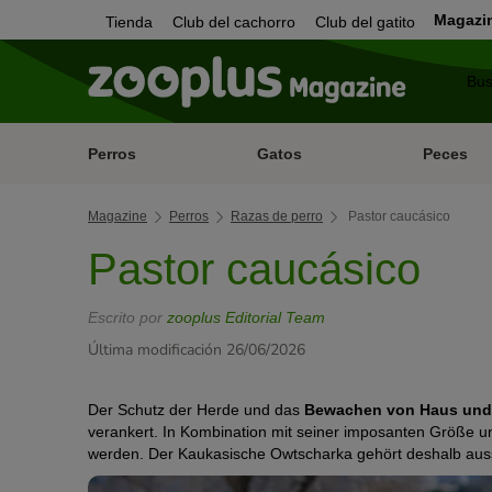
Magazi
Tienda
Club del cachorro
Club del gatito
Perros
Gatos
Peces
Magazine
Perros
Razas de perro
Pastor caucásico
Pastor caucásico
Escrito por
zooplus Editorial Team
Última modificación 26/06/2026
Der Schutz der Herde und das
Bewachen von Haus und
verankert. In Kombination mit seiner imposanten Größe u
werden. Der Kaukasische Owtscharka gehört deshalb aussc