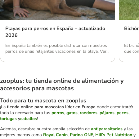
Playas para perros en España – actualizado
Bichón
2026
En España también es posible disfrutar con nuestros
El bich
perros de unas relajantes vacaciones en la playa. Ver
que con
cómo se divierte tu peludo correteando por la arena,
su cará
cavando hoyos o nadando entre las olas hará que
popular
disfrutes el doble de tu periodo de descanso. En este
algodón
artículo hemos elaborado una lista actualizada con las
llamado
zooplus: tu tienda online de alimentación y
playas pet-friendly […]
una esp
accesorios para mascotas
Todo para tu mascota en zooplus
¡La
tienda online para mascotas líder en Europa
donde encontrarás
todo lo necesario para tus
perros
,
gatos
,
roedores
,
pájaros
,
peces,
tortugas
y
caballos
!
Además, descubre nuestra amplia selección de
antiparasitarios
y las
mejores marcas como
Royal Canin
,
Purina ONE
,
Hill’s Pet Nutrition
y