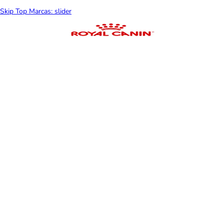
Skip Top Marcas: slider
Antiparasitarios para
Juguet
gatos