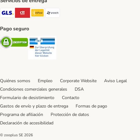
Servicios de entrega
GLS Shipping Method
CTTExpress Shipping Method
InPost Shipping Method
paack Shipping Method
Pago seguro
Security
Security
Quiénes somos
Empleo
Corporate Website
Aviso Legal
Condiciones comerciales generales
DSA
Formulario de desistimiento
Contacto
Gastos de envío y plazo de entrega
Formas de pago
Programa de afiliación
Protección de datos
Declaración de accesibilidad
© zooplus SE
2026