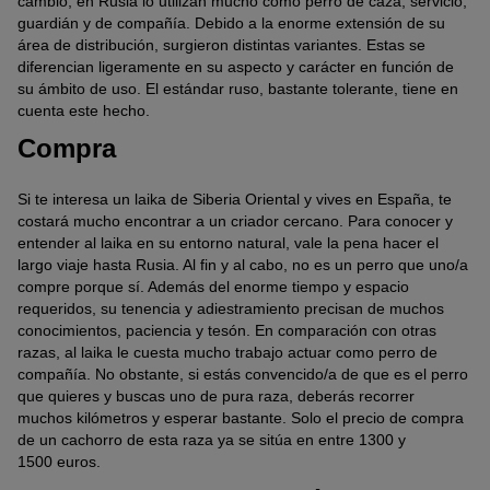
cambio, en Rusia lo utilizan mucho como perro de caza, servicio,
guardián y de compañía. Debido a la enorme extensión de su
área de distribución, surgieron distintas variantes. Estas se
diferencian ligeramente en su aspecto y carácter en función de
su ámbito de uso. El estándar ruso, bastante tolerante, tiene en
cuenta este hecho.
Compra
Si te interesa un laika de Siberia Oriental y vives en España, te
costará mucho encontrar a un criador cercano. Para conocer y
entender al laika en su entorno natural, vale la pena hacer el
largo viaje hasta Rusia. Al fin y al cabo, no es un perro que uno/a
compre porque sí. Además del enorme tiempo y espacio
requeridos, su tenencia y adiestramiento precisan de muchos
conocimientos, paciencia y tesón. En comparación con otras
razas, al laika le cuesta mucho trabajo actuar como perro de
compañía. No obstante, si estás convencido/a de que es el perro
que quieres y buscas uno de pura raza, deberás recorrer
muchos kilómetros y esperar bastante. Solo el precio de compra
de un cachorro de esta raza ya se sitúa en entre 1300 y
1500 euros.