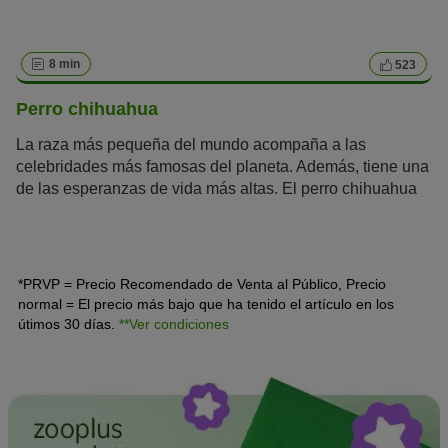
8 min
523
Perro chihuahua
La raza más pequeña del mundo acompaña a las
celebridades más famosas del planeta. Además, tiene una
de las esperanzas de vida más altas. El perro chihuahua
es un perro de la
crème de la crème
que llevan en su
bolso Madonna, Britney Spears o Paris Hilton. Este
mexicano es mucho más que un perrito faldero de lujo.
*PRVP = Precio Recomendado de Venta al Público, Precio
normal = El precio más bajo que ha tenido el artículo en los
útimos 30 días.
**Ver condiciones