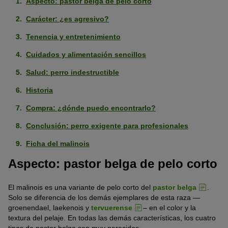
Aspecto: pastor belga de pelo corto
Carácter: ¿es agresivo?
Tenencia y entretenimiento
Cuidados y alimentación sencillos
Salud: perro indestructible
Historia
Compra: ¿dónde puedo encontrarlo?
Conclusión: perro exigente para profesionales
Ficha del malinois
Aspecto: pastor belga de pelo corto
El malinois es una variante de pelo corto del
pastor belga
.
Solo se diferencia de los demás ejemplares de esta raza —
groenendael, laekenois y
tervuerense
– en el color y la
textura del pelaje. En todas las demás características, los cuatro
tipos de pastor belga son muy parecidos.