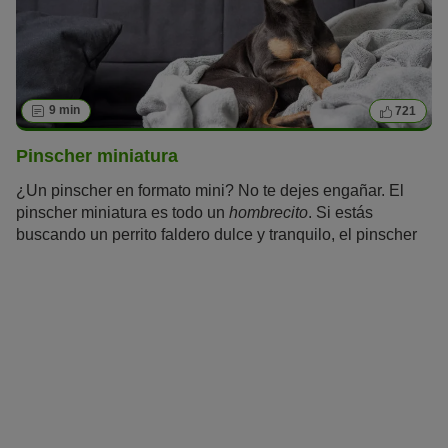
9 min
721
Pinscher miniatura
¿Un pinscher en formato mini? No te dejes engañar. El
pinscher miniatura es todo un
hombrecito
. Si estás
buscando un perrito faldero dulce y tranquilo, el pinscher
miniatura no es para ti. A pesar de su tamaño, tiene una
gran necesidad de hacer deporte y moverse, y lleva a su
cuidador siempre al trote.