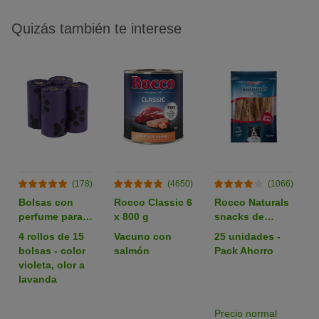
Quizás también te interese
(178)
(4650)
(1066)
Bolsas con
Rocco Classic 6
Rocco Naturals
perfume para
x 800 g
snacks de
heces
nervio de buey
4 rollos de 15
Vacuno con
25 unidades -
para perros
bolsas - color
salmón
Pack Ahorro
violeta, olor a
lavanda
Precio normal