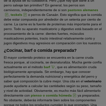
de la ayuda de su cuidador/a. Pero ¿qué hay que darle a un
perro salvaje tan primitivo? En general, los perros son
carnívoros, independientemente de si son
pastores alemanes
,
teckels
o perros de Canaán. Esto significa que la comida
debe estar compuesta por alrededor de un setenta por ciento de
carne. La carne es la fuente de proteínas más importante para el
perro. Todo su aparato masticatorio y digestivo está basado en el
procesamiento de la carne: dientes fuertes, músculos
masticadores potentes, tracto intestinal relativamente corto y
jugos digestivos muy agresivos en comparación con los nuestros.
¿Cocinar, barf o comida preparada?
El mayor contenido proteico se encuentra en la carne cruda
fresca porque, al cocinarla, se desnaturaliza. Mucha gente confía
actualmente en el método
barf
, que es alimentación cruda
biológicamente apropiada. Sin embargo, hay que conocer
perfectamente la demanda nutricional y energética del perro y
saber qué composición la cubre mejor. Una cita en el
veterinario
puede ayudarte a calcular las cantidades según su peso, tamaño
y nivel de actividad. Obviamente, es mucho más fácil alimentarlo
directamente con
pienso o comida húmeda
ya preparados.
No obstante, deberás informarte bien sobre los componentes
porque no todos los productos cumplen lo que prometen. Una