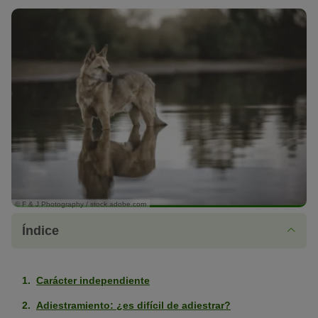
© F & J Photography / stock.adobe.com
Índice
Carácter independiente
Adiestramiento: ¿es difícil de adiestrar?