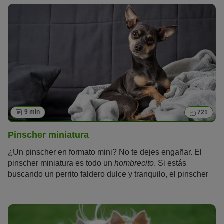
9 min
721
Pinscher miniatura
¿Un pinscher en formato mini? No te dejes engañar. El
pinscher miniatura es todo un
hombrecito
. Si estás
buscando un perrito faldero dulce y tranquilo, el pinscher
miniatura no es para ti. A pesar de su tamaño, tiene una
gran necesidad de hacer deporte y moverse, y lleva a su
cuidador siempre al trote.