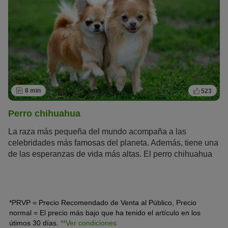
8 min
523
Perro chihuahua
La raza más pequeña del mundo acompaña a las
celebridades más famosas del planeta. Además, tiene una
de las esperanzas de vida más altas. El perro chihuahua
es un perro de la
crème de la crème
que llevan en su
bolso Madonna, Britney Spears o Paris Hilton. Este
mexicano es mucho más que un perrito faldero de lujo.
*PRVP = Precio Recomendado de Venta al Público, Precio
normal = El precio más bajo que ha tenido el artículo en los
útimos 30 días.
**Ver condiciones