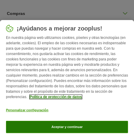
Compras
Seleccionar país
¡Ayúdanos a mejorar zooplus!
España / ES
En nuestra página web utilizamos cookies, píxeles y otras tecnologías (en
adelante, cookies). El empleo de las cookies necesarias es indispensable
para que puedas navegar y hacer compras en nuestra web. Con tu
Follow zooplus
consentimiento, nos gustaría activar las cookies de rendimiento, las
cookies funcionales y las cookies con fines de marketing para poder
mejorar tu experiencia en nuestra página web y mostrarte productos y
servicios relevantes para ti, además de anuncios personalizados. En
cualquier momento, puedes realizar cambios en la sección de preferencias
(Personalizar configuración). Puedes encontrar más información sobre los
responsables del tratamiento de los datos, sobre los datos personales que
tratamos y sobre el propósito de este tratamiento en la sección de
preferencias.
Política de protección de datos
Quiénes somos
Empleo
Corporate Website
Aviso Legal
Personalizar configuración
Condiciones comerciales generales
Formulario de desistimiento
Contacto
Gastos de envío y plazo de entrega
Formas de pago
Aceptar y continuar
Programa de afiliación
Protección de datos