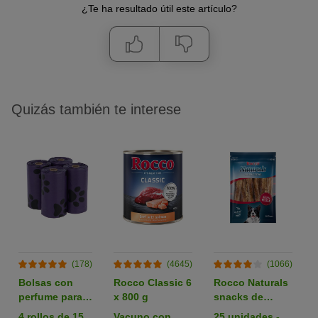
¿Te ha resultado útil este artículo?
Quizás también te interese
(178)
(4645)
(1066)
Bolsas con
Rocco Classic 6
Rocco Naturals
perfume para
x 800 g
snacks de
heces
nervio de buey
4 rollos de 15
Vacuno con
25 unidades -