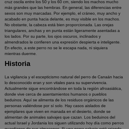
cruz oscila entre los 50 y los 60 cm, siendo los machos mucho
más grandes que las hembras. En general, las diferencias entre
sexos son muy marcadas. Por ejemplo, el cráneo, muy ancho y
acabado en punta hacia delante, es muy visible en los machos.
No obstante, la cabeza está bien proporcionada. Las orejas
triangulares, anchas y en punta están ligeramente asentadas a
los lados. Por su parte, los ojos oscuros, inclinados y
almendrados le confieren una expresión despierta e inteligente.
En efecto, a este perro no se le escapa nada, ni siquiera
mientras duerme.
Historia
La vigilancia y el escepticismo natural del perro de Canaán hacia
lo desconocido eran y son vitales para su supervivencia.
Actualmente sigue encontrándose en toda la región afroasiática,
donde vive cerca de asentamientos humanos o pueblos
beduinos. Aquí se alimenta de los residuos orgánicos de las
personas valiéndose por sí solo. Hay casos aislados de
ejemplares que viven en manada en el desierto, donde se
alimentan de animales salvajes que cazan. Los beduinos del
actual Israel y Jordania los siguen utilizando hoy día como perros
guardianes de sus almacenes. Si una perra salvaje está criando