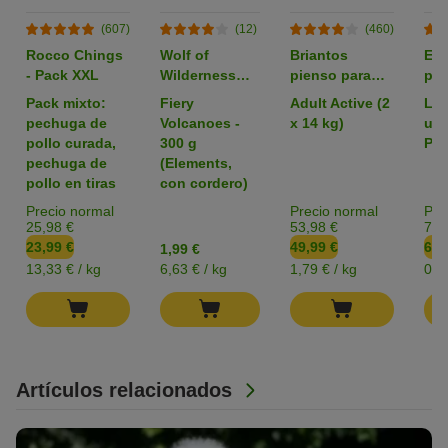
(607)
(12)
(460)
Rocco Chings
Wolf of
Briantos
Em
- Pack XXL
Wilderness
pienso para
par
pienso para
perros - Pack
zoo
Pack mixto:
Fiery
Adult Active (2
L: 
perros -
Ahorro
pechuga de
Volcanoes -
x 14 kg)
uni
Formato de
pollo curada,
300 g
Pac
prueba
pechuga de
(Elements,
pollo en tiras
con cordero)
Precio normal
Precio normal
Pre
25,98 €
53,98 €
7,3
23,99 €
49,99 €
6,4
1,99 €
13,33 € / kg
6,63 € / kg
1,79 € / kg
0,1
Artículos relacionados