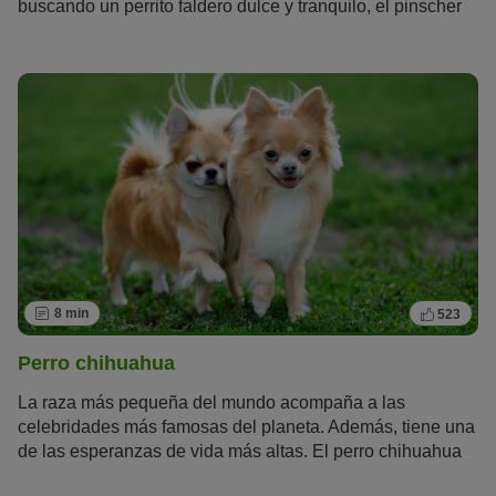
buscando un perrito faldero dulce y tranquilo, el pinscher
miniatura no es para ti. A pesar de su tamaño, tiene una
gran necesidad de hacer deporte y moverse, y lleva a su
cuidador siempre al trote.
8 min
523
Perro chihuahua
La raza más pequeña del mundo acompaña a las
celebridades más famosas del planeta. Además, tiene una
de las esperanzas de vida más altas. El perro chihuahua
es un perro de la
crème de la crème
que llevan en su