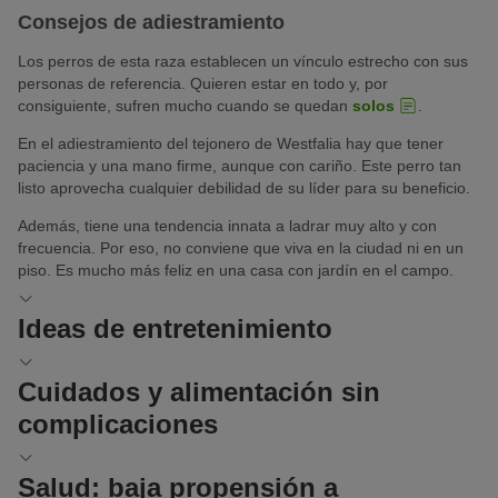
Consejos de adiestramiento
Los perros de esta raza establecen un vínculo estrecho con sus
personas de referencia. Quieren estar en todo y, por
consiguiente, sufren mucho cuando se quedan
solos
.
En el adiestramiento del tejonero de Westfalia hay que tener
paciencia y una mano firme, aunque con cariño. Este perro tan
listo aprovecha cualquier debilidad de su líder para su beneficio.
Además, tiene una tendencia innata a ladrar muy alto y con
frecuencia. Por eso, no conviene que viva en la ciudad ni en un
piso. Es mucho más feliz en una casa con jardín en el campo.
Ideas de entretenimiento
El tejonero de Westfalia tiene un instinto de caza marcado y un
Cuidados y alimentación sin
elevado dinamismo, y necesita mucho entretenimiento a diario.
complicaciones
Disfruta con los paseos largos y su excelente olfato lo hace ideal
para actividades como el
mantrailing
y el rastreo.
El pelaje corto del westphalian dachsbracke no requiere muchos
Salud: baja propensión a
cuidados
. Basta con
cepillárselo
con regularidad, a