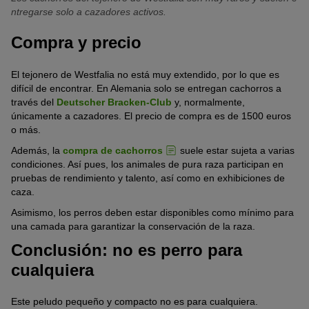
Dada la reducida base de cría, el tejonero de Westfalia es una de
ntregarse solo a cazadores activos.
las razas de caza más amenazadas. En Alemania solo nacen
35 cachorros de media al año.
Compra y precio
Para ampliar el patrimonio genético y así garantizar la
El tejonero de Westfalia no está muy extendido, por lo que es
subsistencia de la raza, los perros se cruzan con drevers. Esta
difícil de encontrar. En Alemania solo se entregan cachorros a
raza sueca surgió justamente del tejonero de Westfalia.
través del
Deutscher Bracken-Club
y, normalmente,
únicamente a cazadores. El precio de compra es de 1500 euros
o más.
Además, la
compra de cachorros
suele estar sujeta a varias
condiciones. Así pues, los animales de pura raza participan en
pruebas de rendimiento y talento, así como en exhibiciones de
caza.
Asimismo, los perros deben estar disponibles como mínimo para
una camada para garantizar la conservación de la raza.
Conclusión: no es perro para
cualquiera
Este peludo pequeño y compacto no es para cualquiera.