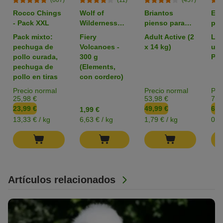
Rocco Chings
Wolf of
Briantos
Em
- Pack XXL
Wilderness
pienso para
par
pienso para
perros - Pack
zoo
Pack mixto:
Fiery
Adult Active (2
L: 
perros -
Ahorro
pechuga de
Volcanoes -
x 14 kg)
uni
Formato de
pollo curada,
300 g
Pac
prueba
pechuga de
(Elements,
pollo en tiras
con cordero)
Precio normal
Precio normal
Pre
25,98 €
53,98 €
7,3
23,99 €
49,99 €
6,4
1,99 €
13,33 € / kg
6,63 € / kg
1,79 € / kg
0,1
Artículos relacionados