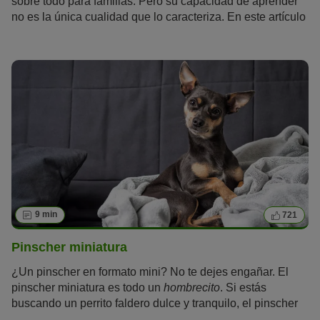
sobre todo para familias. Pero su capacidad de aprender
no es la única cualidad que lo caracteriza. En este artículo
aprenderás todo lo que hay que saber sobre el golden
retriever.
9 min
721
Pinscher miniatura
¿Un pinscher en formato mini? No te dejes engañar. El
pinscher miniatura es todo un
hombrecito
. Si estás
buscando un perrito faldero dulce y tranquilo, el pinscher
miniatura no es para ti. A pesar de su tamaño, tiene una