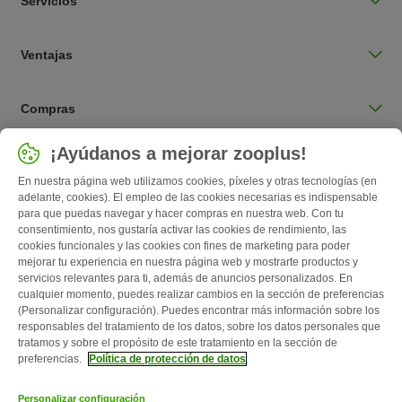
Servicios
Ventajas
Compras
Seleccionar país
¡Ayúdanos a mejorar zooplus!
España / ES
En nuestra página web utilizamos cookies, píxeles y otras tecnologías (en
adelante, cookies). El empleo de las cookies necesarias es indispensable
para que puedas navegar y hacer compras en nuestra web. Con tu
Follow zooplus
consentimiento, nos gustaría activar las cookies de rendimiento, las
cookies funcionales y las cookies con fines de marketing para poder
mejorar tu experiencia en nuestra página web y mostrarte productos y
servicios relevantes para ti, además de anuncios personalizados. En
cualquier momento, puedes realizar cambios en la sección de preferencias
(Personalizar configuración). Puedes encontrar más información sobre los
responsables del tratamiento de los datos, sobre los datos personales que
tratamos y sobre el propósito de este tratamiento en la sección de
preferencias.
Política de protección de datos
Quiénes somos
Empleo
Corporate Website
Aviso Legal
Personalizar configuración