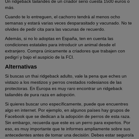
Esperanza de vida
Un ridgeback tailandés de un criador serio cuesta 1500 euros o
diaria y no dárselas como extra. Estas comidas entre horas
correspondiente.
más.
aportan muchas calorías a los perros rápidamente. Además,
Con una buena tenencia y una atención sanitaria regular, el perro
cíñete a los productos saludables, como los
snacks dentales
Cuando te lo entreguen, el cachorro tendrá al menos ocho
thai ridgeback puede vivir doce o trece años.
o carne deshidratada para perros.
semanas y estará varias veces desparasitado y vacunado. No te
olvides de pedir cita para las vacunas de recuerdo.
Los snacks masticables, como las orejas de vacuno, satisfacen
sus necesidades masticatorias y constituyen un complemento
Además, si no lo adoptas en España, ten en cuenta las
apreciado de la dieta. Por último, no olvides que debe tener agua
condiciones estatales para introducir un animal desde el
fresca a su disposición en todo momento.
extranjero. Compra únicamente a criadores que trabajen con
pedigrí y bajo el auspicio de la FCI.
Alternativas
Si buscas un thai ridgeback adulto, vale la pena que eches un
vistazo a los mestizos y perros crestados rodesianos de las
protectoras. En Europa es muy raro encontrar un ridgeback
tailandés de pura raza en adopción.
Si quieres buscar uno específicamente, puede que encuentres
algo en internet. Por ejemplo, en algunos países hay grupos de
Facebook que se dedican a la adopción de perros de esta raza.
Sin embargo, recuerda que este es un perro para expertos. Por
eso, es muy importante que te informes ampliamente sobre sus
antecedentes antes de tomar una decisión. Debes estar seguro/a