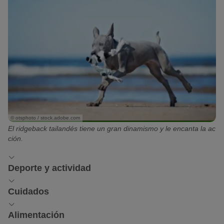
© otsphoto / stock.adobe.com
El ridgeback tailandés tiene un gran dinamismo y le encanta la ac
ción.
Deporte y actividad
Deporte y actividad: talento
Cuidados
deportista polifacético
Cuidados: baños prácticamente
Alimentación
innecesarios
Por desgracia, llevar al ridgeback tailandés sin correa solo es