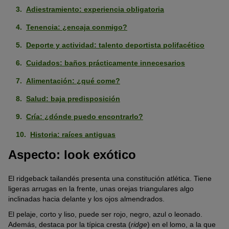
Adiestramiento: experiencia obligatoria
Tenencia: ¿encaja conmigo?
Deporte y actividad: talento deportista polifacético
Cuidados: baños prácticamente innecesarios
Alimentación: ¿qué come?
Salud: baja predisposición
Cría: ¿dónde puedo encontrarlo?
Historia: raíces antiguas
Aspecto: look exótico
El ridgeback tailandés presenta una constitución atlética. Tiene
ligeras arrugas en la frente, unas orejas triangulares algo
inclinadas hacia delante y los ojos almendrados.
El pelaje, corto y liso, puede ser rojo, negro, azul o leonado.
Además, destaca por la típica cresta (
ridge
) en el lomo, a la que