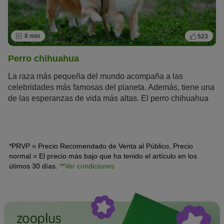
8 min
523
Perro chihuahua
La raza más pequeña del mundo acompaña a las
celebridades más famosas del planeta. Además, tiene una
de las esperanzas de vida más altas. El perro chihuahua
es un perro de la
crème de la crème
que llevan en su
bolso Madonna, Britney Spears o Paris Hilton. Este
mexicano es mucho más que un perrito faldero de lujo.
*PRVP = Precio Recomendado de Venta al Público, Precio
normal = El precio más bajo que ha tenido el artículo en los
útimos 30 días.
**Ver condiciones