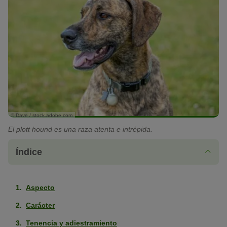
© Dave / stock.adobe.com
El plott hound es una raza atenta e intrépida.
Índice
Aspecto
Carácter
Tenencia y adiestramiento