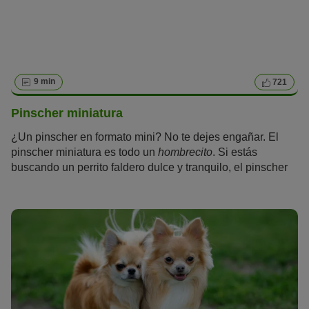
9 min
721
Pinscher miniatura
¿Un pinscher en formato mini? No te dejes engañar. El
pinscher miniatura es todo un
hombrecito
. Si estás
buscando un perrito faldero dulce y tranquilo, el pinscher
miniatura no es para ti. A pesar de su tamaño, tiene una
gran necesidad de hacer deporte y moverse, y lleva a su
cuidador siempre al trote.