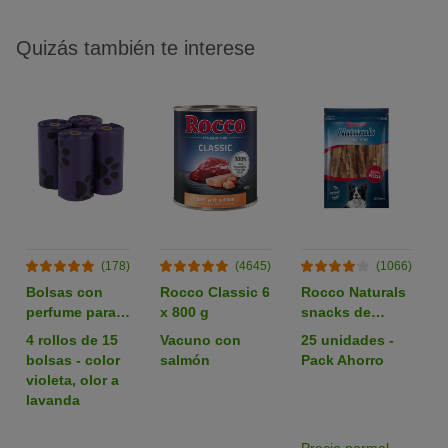
Quizás también te interese
(178)
(4645)
(1066)
Bolsas con
Rocco Classic 6
Rocco Naturals
perfume para
x 800 g
snacks de
heces
nervio de buey
4 rollos de 15
Vacuno con
25 unidades -
para perros
bolsas - color
salmón
Pack Ahorro
violeta, olor a
lavanda
Precio normal