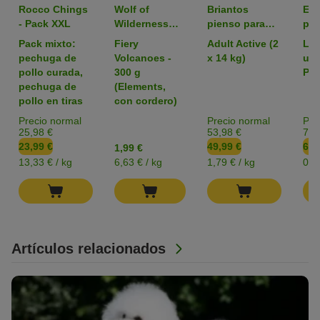
Rocco Chings
Wolf of
Briantos
Em
- Pack XXL
Wilderness
pienso para
par
pienso para
perros - Pack
zoo
Pack mixto:
Fiery
Adult Active (2
L: 
perros -
Ahorro
pechuga de
Volcanoes -
x 14 kg)
uni
Formato de
pollo curada,
300 g
Pac
prueba
pechuga de
(Elements,
pollo en tiras
con cordero)
Precio normal
Precio normal
Pre
25,98 €
53,98 €
7,3
23,99 €
49,99 €
6,4
1,99 €
13,33 € / kg
6,63 € / kg
1,79 € / kg
0,1
Artículos relacionados