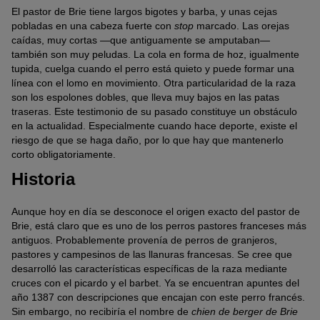
El pastor de Brie tiene largos bigotes y barba, y unas cejas
pobladas en una cabeza fuerte con
stop
marcado. Las orejas
caídas, muy cortas —que antiguamente se amputaban—
también son muy peludas. La cola en forma de hoz, igualmente
tupida, cuelga cuando el perro está quieto y puede formar una
línea con el lomo en movimiento. Otra particularidad de la raza
son los espolones dobles, que lleva muy bajos en las patas
traseras. Este testimonio de su pasado constituye un obstáculo
en la actualidad. Especialmente cuando hace deporte, existe el
riesgo de que se haga daño, por lo que hay que mantenerlo
corto obligatoriamente.
Historia
Aunque hoy en día se desconoce el origen exacto del pastor de
Brie, está claro que es uno de los perros pastores franceses más
antiguos. Probablemente provenía de perros de granjeros,
pastores y campesinos de las llanuras francesas. Se cree que
desarrolló las características específicas de la raza mediante
cruces con el picardo y el barbet. Ya se encuentran apuntes del
año 1387 con descripciones que encajan con este perro francés.
Sin embargo, no recibiría el nombre de
chien de berger de Brie