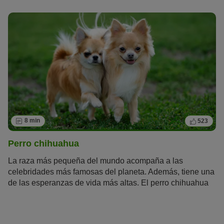
gran necesidad de hacer deporte y moverse, y lleva a su
cuidador siempre al trote.
8 min
523
Perro chihuahua
La raza más pequeña del mundo acompaña a las
celebridades más famosas del planeta. Además, tiene una
de las esperanzas de vida más altas. El perro chihuahua
es un perro de la
crème de la crème
que llevan en su
bolso Madonna, Britney Spears o Paris Hilton. Este
mexicano es mucho más que un perrito faldero de lujo.