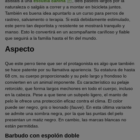
asistáis a una
escuela canina
, deis paseos largos por la
naturaleza o salgáis a correr y a montar en bicicleta juntos.
También es buena idea apuntarlo a un curso para perros de
rastreo, salvamento o terapia. Si está debidamente estimulado,
este perro tan deportista y resistente se mostrará tranquilo y
manso. Esto lo convertirá en un acompañante cariñoso y fiable
que seguirá a la familia hasta el fin del mundo.
Aspecto
Que este perro tiene que ser el protagonista es algo que también
se hace patente por su llamativa apariencia. Su estatura de hasta
68 cm, su cuerpo proporcionado y su pelo largo y frondoso lo
convierten en un animal imponente. Es característico su pelaje
retorcido
, que forma largos mechones en todo el cuerpo, incluso
en la cabeza. Pese a que tiene un subpelo ligero, el manto de
pelo le ofrece una protección eficaz contra el clima. El color
puede ser negro, gris o leonado (
fauve
). En esta última variante
se admite una sombra negra, por la que las puntas del pelo
presentan un matiz negro. En cambio, las marcas blancas no
están permitidas.
Barbudo con espolón doble