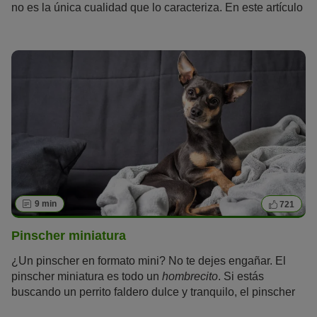
no es la única cualidad que lo caracteriza. En este artículo
aprenderás todo lo que hay que saber sobre el golden
retriever.
9 min
721
Pinscher miniatura
¿Un pinscher en formato mini? No te dejes engañar. El
pinscher miniatura es todo un
hombrecito
. Si estás
buscando un perrito faldero dulce y tranquilo, el pinscher
miniatura no es para ti. A pesar de su tamaño, tiene una