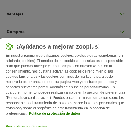
Ventajas
Compras
Seleccionar país
¡Ayúdanos a mejorar zooplus!
España / ES
En nuestra página web utilizamos cookies, píxeles y otras tecnologías (en
adelante, cookies). El empleo de las cookies necesarias es indispensable
para que puedas navegar y hacer compras en nuestra web. Con tu
Follow zooplus
consentimiento, nos gustaría activar las cookies de rendimiento, las
cookies funcionales y las cookies con fines de marketing para poder
mejorar tu experiencia en nuestra página web y mostrarte productos y
servicios relevantes para ti, además de anuncios personalizados. En
cualquier momento, puedes realizar cambios en la sección de preferencias
(Personalizar configuración). Puedes encontrar más información sobre los
responsables del tratamiento de los datos, sobre los datos personales que
tratamos y sobre el propósito de este tratamiento en la sección de
preferencias.
Política de protección de datos
Quiénes somos
Empleo
Corporate Website
Aviso Legal
Personalizar configuración