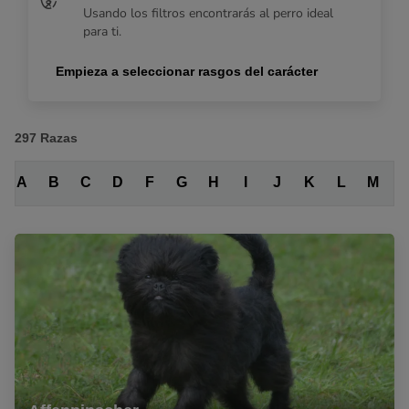
Usando los filtros encontrarás al perro ideal
para ti.
Empieza a seleccionar rasgos del carácter
297
Razas
A
B
C
D
F
G
H
I
J
K
L
M