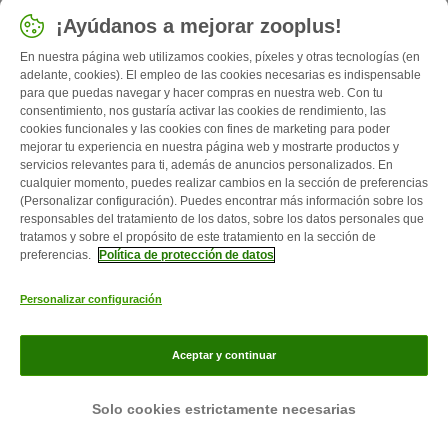
Inteligente, Le gustan los niños, Saludable, Juguetón...
¡Ayúdanos a mejorar zooplus!
Grande, Pelo corto, Negro, Marrón / chocolate
En nuestra página web utilizamos cookies, píxeles y otras tecnologías (en
adelante, cookies). El empleo de las cookies necesarias es indispensable
para que puedas navegar y hacer compras en nuestra web. Con tu
consentimiento, nos gustaría activar las cookies de rendimiento, las
cookies funcionales y las cookies con fines de marketing para poder
mejorar tu experiencia en nuestra página web y mostrarte productos y
servicios relevantes para ti, además de anuncios personalizados. En
cualquier momento, puedes realizar cambios en la sección de preferencias
(Personalizar configuración). Puedes encontrar más información sobre los
responsables del tratamiento de los datos, sobre los datos personales que
tratamos y sobre el propósito de este tratamiento en la sección de
preferencias.
Política de protección de datos
Personalizar configuración
Braco de Auvernia
Inteligente, Perro de caza, Tolera el calor, Perro de
Aceptar y continuar
rastreo...
Mediano, Pelo corto, Blanco, Negro
Solo cookies estrictamente necesarias