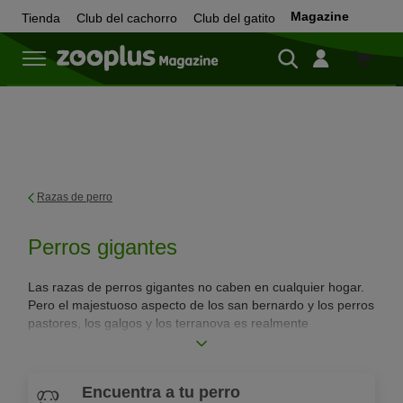
Magazine
Tienda
Club del cachorro
Club del gatito
Tienda
Razas de perro
Perros gigantes
Las razas de perros gigantes no caben en cualquier hogar.
Pero el majestuoso aspecto de los san bernardo y los perros
pastores, los galgos y los terranova es realmente
impresionante. Los perros muy grandes suelen tener una
naturaleza apacible. Descubre más sobre el carácter, las
cualidades y sobre qué hace a las razas de perro gigantes
Encuentra a tu perro
tan únicas.
Leer más