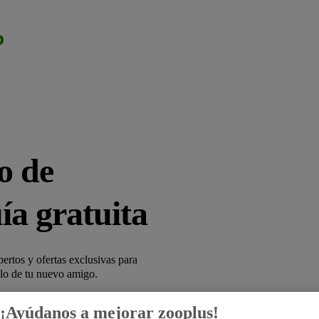
o de
ía gratuita
ertos y ofertas exclusivas para
llo de tu nuevo amigo.
sivos
¡Ayúdanos a mejorar zooplus!