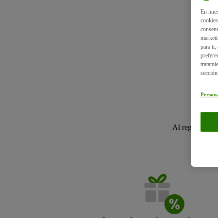
En nues
cookies
consent
marketi
para ti
prefere
tratami
sección
Persona
Al registrarte 