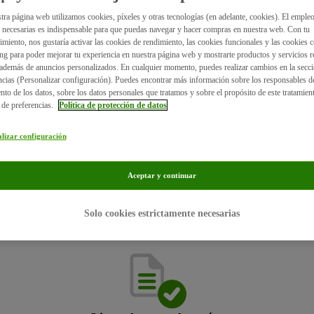
tra página web utilizamos cookies, píxeles y otras tecnologías (en adelante, cookies). El empleo
 necesarias es indispensable para que puedas navegar y hacer compras en nuestra web. Con tu
imiento, nos gustaría activar las cookies de rendimiento, las cookies funcionales y las cookies c
ng para poder mejorar tu experiencia en nuestra página web y mostrarte productos y servicios r
, además de anuncios personalizados. En cualquier momento, puedes realizar cambios en la secc
ncias (Personalizar configuración). Puedes encontrar más información sobre los responsables d
ento de los datos, sobre los datos personales que tratamos y sobre el propósito de este tratamient
 de preferencias.
Política de protección de datos
lizar configuración
Ventajas del Club del gatito
Aceptar y continuar
en el Club del gatito de zooplus recibirás acceso gratuito al área de mie
así como correos sobre gatitos con estos contenidos:
Solo cookies estrictamente necesarias