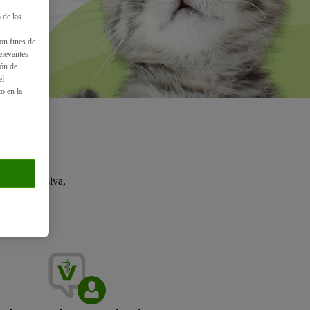
 de las
on fines de
elevantes
ión de
el
o en la
mbros exclusiva,