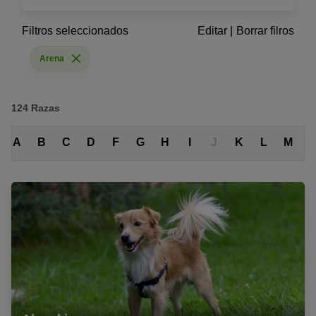
Filtros seleccionados
Editar
|
Borrar filros
Arena
124
Razas
A
B
C
D
F
G
H
I
J
K
L
M