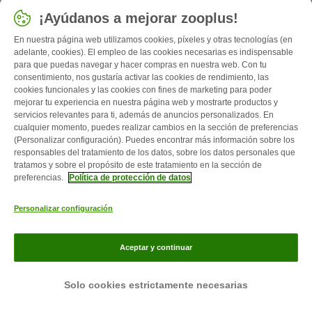
Tolera el calor, Le gustan los niños, Saludable, Perro de
¡Ayúdanos a mejorar zooplus!
caza...
En nuestra página web utilizamos cookies, píxeles y otras tecnologías (en
Grande, Pelo corto, Negro, Rojo / fuego, Azul / gris...
adelante, cookies). El empleo de las cookies necesarias es indispensable
para que puedas navegar y hacer compras en nuestra web. Con tu
consentimiento, nos gustaría activar las cookies de rendimiento, las
cookies funcionales y las cookies con fines de marketing para poder
mejorar tu experiencia en nuestra página web y mostrarte productos y
servicios relevantes para ti, además de anuncios personalizados. En
cualquier momento, puedes realizar cambios en la sección de preferencias
(Personalizar configuración). Puedes encontrar más información sobre los
responsables del tratamiento de los datos, sobre los datos personales que
tratamos y sobre el propósito de este tratamiento en la sección de
preferencias.
Política de protección de datos
Personalizar configuración
Galgo italiano
Aceptar y continuar
Alegre, Fácil de cuidar, Activo, Le gustan los niños...
Mini, Pelo corto, Negro, Arena, Azul / gris
Solo cookies estrictamente necesarias