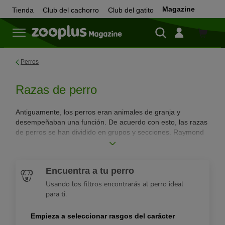
Magazine
Tienda
Club del cachorro
Club del gatito
Tienda
Perros
Razas de perro
Antiguamente, los perros eran animales de granja y
desempeñaban una función. De acuerdo con esto, las razas
de perros se han dividido en grupos y secciones. Raymond
Triquet redefinió la totalidad de las razas de perros en 1983.
Las diferenció en 10 grupos con rasgos característicos.
¡Descubre nuestro buscador de razas de perro!
Encuentra a tu perro
Usando los filtros encontrarás al perro ideal
para ti.
Empieza a seleccionar rasgos del carácter