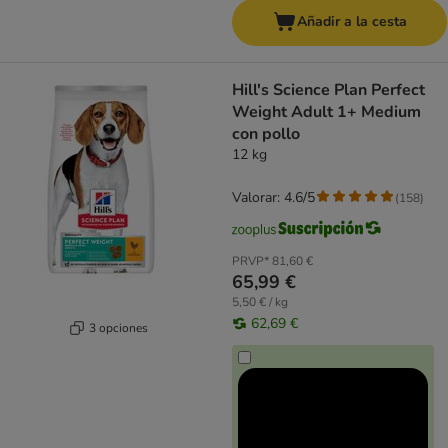
Añadir a la cesta
Hill's Science Plan Perfect
Weight Adult 1+ Medium
con pollo
12 kg
Valorar: 4.6/5
(
158
)
PRVP*
81,60 €
65,99 €
5,50 € / kg
62,69 €
3 opciones