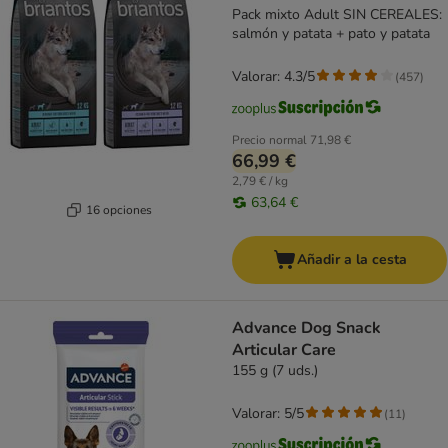
Pack mixto Adult SIN CEREALES:
salmón y patata + pato y patata
Valorar: 4.3/5
(
457
)
Precio normal
71,98 €
66,99 €
2,79 € / kg
63,64 €
16 opciones
Añadir a la cesta
Advance Dog Snack
Articular Care
155 g (7 uds.)
Valorar: 5/5
(
11
)