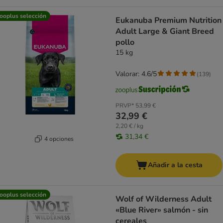
ooplus selección
Eukanuba Premium Nutrition
Adult Large & Giant Breed
pollo
15 kg
Valorar: 4.6/5
(
139
)
PRVP*
53,99 €
32,99 €
2,20 € / kg
31,34 €
4 opciones
Añadir a la cesta
ooplus selección
Wolf of Wilderness Adult
«Blue River» salmón - sin
cereales