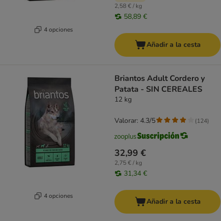
2,58 € / kg
58,89 €
4 opciones
Añadir a la cesta
Briantos Adult Cordero y
Patata - SIN CEREALES
12 kg
Valorar: 4.3/5
(
124
)
32,99 €
2,75 € / kg
31,34 €
4 opciones
Añadir a la cesta