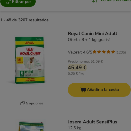
Filtrar por
1 - 48 de 3207 resultados
product items have been changed
Royal Canin Mini Adult
Oferta: 8 + 1 kg ¡gratis!
Valorar: 4.6/5
(
1205
)
Precio normal
51,09 €
45,49 €
5,05 € / kg
Añadir a la cesta
5 opciones
Josera Adult SensiPlus
12,5 kg