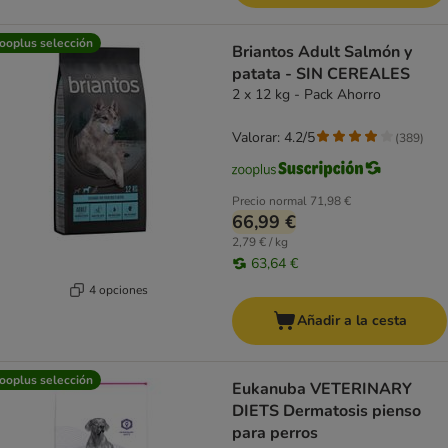
ooplus selección
Briantos Adult Salmón y
patata - SIN CEREALES
2 x 12 kg - Pack Ahorro
Valorar: 4.2/5
(
389
)
Precio normal
71,98 €
66,99 €
2,79 € / kg
63,64 €
4 opciones
Añadir a la cesta
ooplus selección
Eukanuba VETERINARY
DIETS Dermatosis pienso
para perros