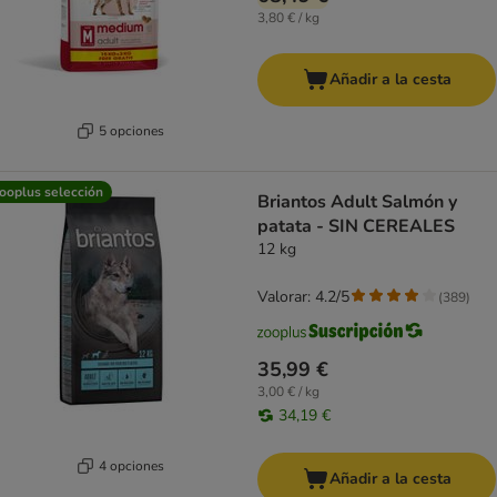
3,80 € / kg
Añadir a la cesta
5 opciones
ooplus selección
Briantos Adult Salmón y
patata - SIN CEREALES
12 kg
Valorar: 4.2/5
(
389
)
35,99 €
3,00 € / kg
34,19 €
4 opciones
Añadir a la cesta