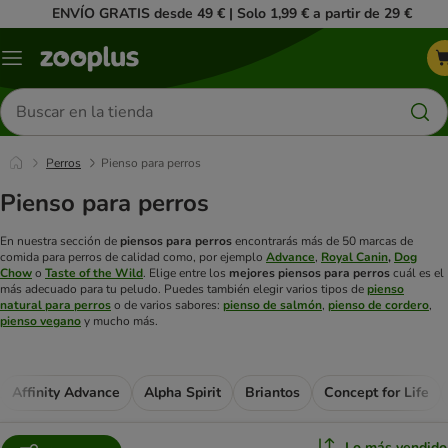
ENVÍO GRATIS desde 49 € | Solo 1,99 € a partir de 29 €
Menú
Buscar
productos
Perros
Pienso para perros
Pienso para perros
En nuestra sección de
piensos para perros
encontrarás más de 50 marcas de
comida para perros de calidad como, por ejemplo
Advance
,
Royal Canin
,
Dog
Chow
o
Taste of the Wild
. Elige entre los
mejores piensos para perros
cuál es el
más adecuado para tu peludo. Puedes también elegir varios tipos de
pienso
natural para perros
o de varios sabores:
pienso de salmón
,
pienso de cordero
,
pienso vegano
y mucho más.
Affinity Advance
Alpha Spirit
Briantos
Concept for Life
Lo más vendido