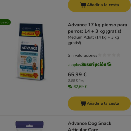
Añadir a la cesta
Nuevo
Advance 17 kg pienso para
perros: 14 + 3 kg ¡gratis!
Medium Adult (14 kg + 3 kg
¡gratis!)
Sin valoraciones
65,99 €
3,88 € / kg
62,69 €
Añadir a la cesta
Advance Dog Snack
Articular Care