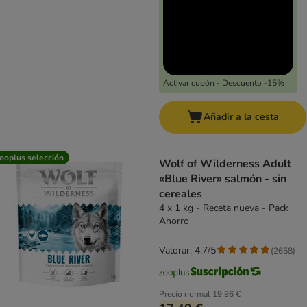
Activar cupón - Descuento -15%
Añadir a la cesta
ooplus selección
Wolf of Wilderness Adult
«Blue River» salmón - sin
cereales
4 x 1 kg - Receta nueva - Pack
Ahorro
Valorar: 4.7/5
(
2658
)
Precio normal
19,96 €