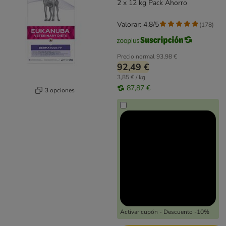
2 x 12 kg Pack Ahorro
Valorar: 4.8/5
(
178
)
Precio normal
93,98 €
92,49 €
3,85 € / kg
87,87 €
3 opciones
Activar cupón - Descuento -10%