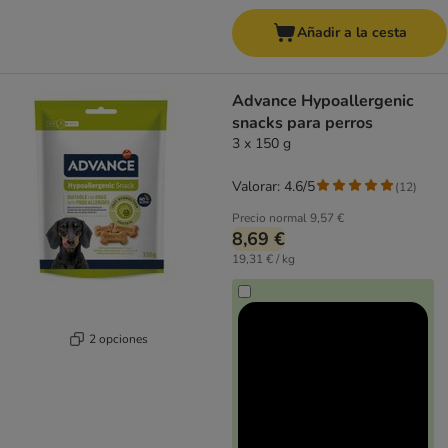
Añadir a la cesta
Advance Hypoallergenic
snacks para perros
3 x 150 g
Valorar: 4.6/5
(
12
)
Precio normal
9,57 €
8,69 €
19,31 € / kg
2 opciones