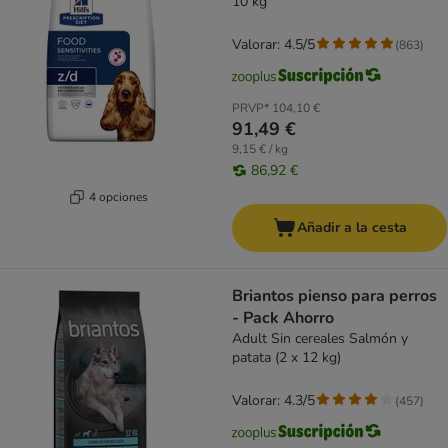
10 kg
Valorar: 4.5/5
(
863
)
PRVP*
104,10 €
91,49 €
9,15 € / kg
86,92 €
4 opciones
Añadir a la cesta
Briantos pienso para perros
- Pack Ahorro
Adult Sin cereales Salmón y
patata (2 x 12 kg)
Valorar: 4.3/5
(
457
)