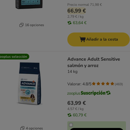
Precio normal
71,98 €
66,99 €
2,79 € / kg
63,64 €
16 opciones
Añadir a la cesta
ooplus selección
Advance Adult Sensitive
salmón y arroz
14 kg
Valorar: 4.8/5
(
469
)
63,99 €
4,57 € / kg
60,79 €
4 opciones