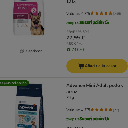
10 kg
Valorar: 4.7/5
(
245
)
PRVP*
93,50 €
77,99 €
7,80 € / kg
74,09 €
4 opciones
Añadir a la cesta
ooplus selección
Advance Mini Adult pollo y
arroz
7 kg
Valorar: 4.7/5
(
27
)