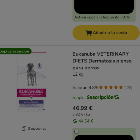
Activar cupón - Descuento -10%
Añadir a la cesta
ooplus selección
Eukanuba VETERINARY
DIETS Dermatosis pienso
para perros
12 kg
Valorar: 4.8/5
(
178
)
46,99 €
3,92 € / kg
44,64 €
3 opciones