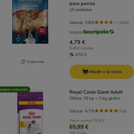
para perros
10 unidades
Valorar: 3.8/5
(
1485
)
4,79 €
0,48 € / unidad
4,55 €
3 opciones
Añadir a la cesta
ooplus selección
Royal Canin Giant Adult
Oferta: 15 kg + 3 kg ¡gratis!
Valorar: 4.7/5
(
728
)
Precio normal
79,19 €
65,99 €
3,67 € / kg