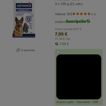
3 x 155 g (21 uds.)
Valorar: 5/5
(
11
)
Precio normal
8,97 €
7,99 €
17,18 € / kg
7,59 €
2 opciones
Activar cupón - Descuento -10%