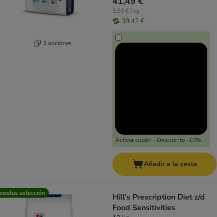
41,49 €
5,93 € / kg
39,42 €
2 opciones
Activar cupón - Descuento -10%
Añadir a la cesta
ooplus selección
Hill's Prescription Diet z/d
Food Sensitivities