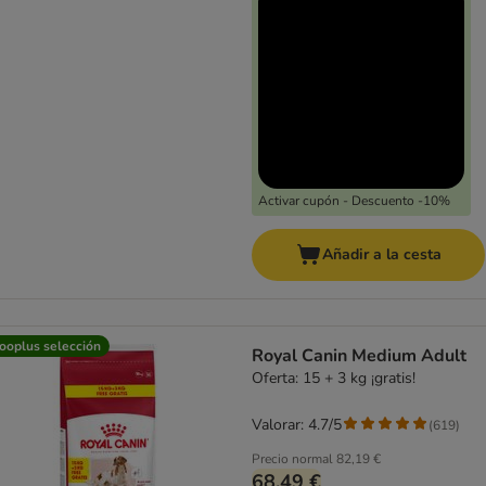
Activar cupón - Descuento -10%
Añadir a la cesta
ooplus selección
Royal Canin Medium Adult
Oferta: 15 + 3 kg ¡gratis!
Valorar: 4.7/5
(
619
)
Precio normal
82,19 €
68,49 €