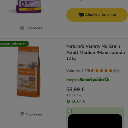
Añadir a la cesta
3 opciones
ooplus selección
Nature's Variety No Grain
Adult Medium/Maxi salmón
12 kg
Valorar: 4.7/5
(
57
)
58,99 €
4,92 € / kg
56,04 €
4 opciones