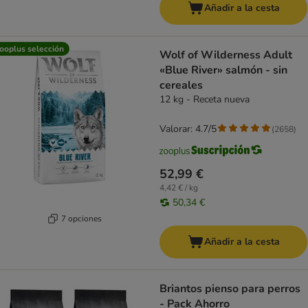
Añadir a la cesta
ooplus selección
Wolf of Wilderness Adult
«Blue River» salmón - sin
cereales
12 kg - Receta nueva
Valorar: 4.7/5
(
2658
)
52,99 €
4,42 € / kg
50,34 €
7 opciones
Añadir a la cesta
Briantos pienso para perros
- Pack Ahorro