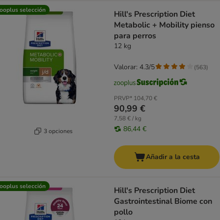
ooplus selección
Hill's Prescription Diet
Metabolic + Mobility pienso
para perros
12 kg
Valorar: 4.3/5
(
563
)
PRVP*
104,70 €
90,99 €
7,58 € / kg
86,44 €
3 opciones
Añadir a la cesta
ooplus selección
Hill's Prescription Diet
Gastrointestinal Biome con
pollo