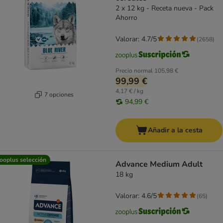
2 x 12 kg - Receta nueva - Pack
Ahorro
Valorar: 4.7/5
(
2658
)
Precio normal
105,98 €
99,99 €
4,17 € / kg
7 opciones
94,99 €
Añadir a la cesta
ooplus selección
Advance Medium Adult
18 kg
Valorar: 4.6/5
(
65
)