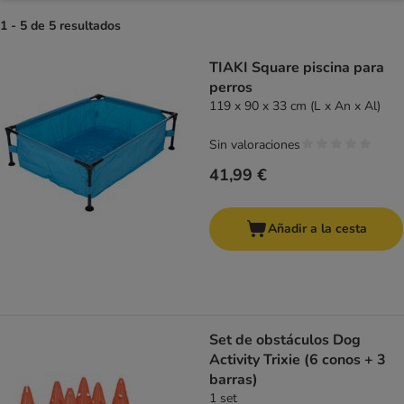
1 - 5 de 5 resultados
product items have been changed
TIAKI Square piscina para
perros
119 x 90 x 33 cm (L x An x Al)
Sin valoraciones
41,99 €
Añadir a la cesta
Set de obstáculos Dog
Activity Trixie (6 conos + 3
barras)
1 set