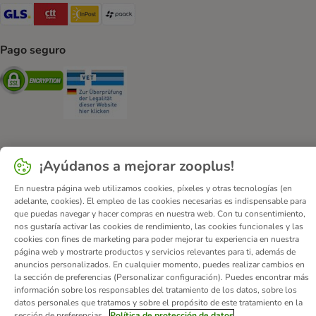
GLS Shipping Method
CTTExpress Shipping Method
InPost Shipping Method
paack Shipping Method
Pago seguro
Security
Security
¡Ayúdanos a mejorar zooplus!
Quiénes somos
Empleo
Corporate Website
Aviso Legal
Condiciones comerciales generales
DSA
En nuestra página web utilizamos cookies, píxeles y otras tecnologías (en
adelante, cookies). El empleo de las cookies necesarias es indispensable para
Formulario de desistimiento
Contacto
que puedas navegar y hacer compras en nuestra web. Con tu consentimiento,
Gastos de envío y plazo de entrega
Formas de pago
nos gustaría activar las cookies de rendimiento, las cookies funcionales y las
cookies con fines de marketing para poder mejorar tu experiencia en nuestra
Programa de afiliación
Protección de datos
página web y mostrarte productos y servicios relevantes para ti, además de
Declaración de accesibilidad
anuncios personalizados. En cualquier momento, puedes realizar cambios en
la sección de preferencias (Personalizar configuración). Puedes encontrar más
© zooplus SE
2026
información sobre los responsables del tratamiento de los datos, sobre los
datos personales que tratamos y sobre el propósito de este tratamiento en la
sección de preferencias.
Política de protección de datos