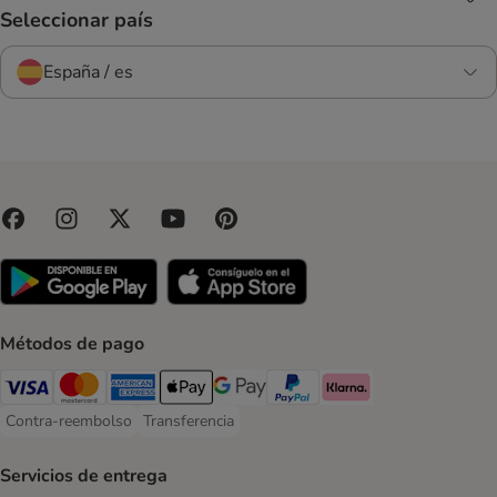
Seleccionar país
España / es
Métodos de pago
Visa Payment Method
Mastercard Payment Method
American Express Payment Method
Apple Pay Payment Method
Google Pay Payment Method
PayPal Payment Method
Klarna Payment Method
Contra-reembolso
Transferencia
Contra-reembolso Payment Method
Transferencia Payment Method
Servicios de entrega