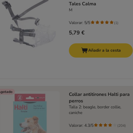
Tales Calma
M
Valorar: 5/5
(
1
)
5,79 €
Añadir a la cesta
gotado
Collar antitirones Halti para
perros
Talla 2: beagle, border collie,
caniche
Valorar: 4.3/5
(
204
)