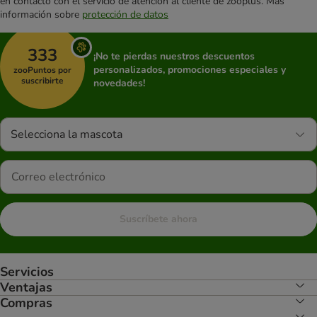
en contacto con el servicio de atención al cliente de zooplus. Más
información sobre
protección de datos
333
¡No te pierdas nuestros descuentos
personalizados, promociones especiales y
zooPuntos por
suscribirte
novedades!
Selecciona la mascota
Suscríbete ahora
Servicios
Ventajas
Compras