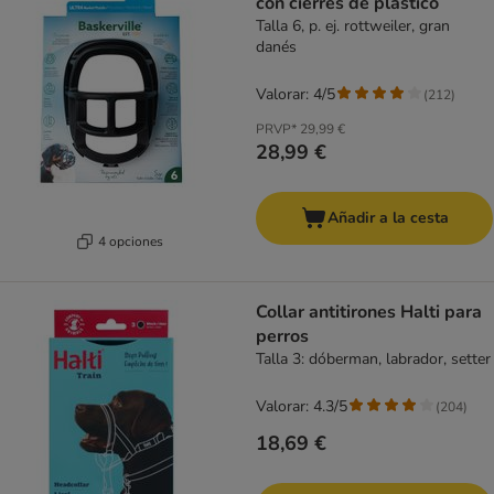
con cierres de plástico
Talla 6, p. ej. rottweiler, gran
danés
Valorar: 4/5
(
212
)
PRVP*
29,99 €
28,99 €
Añadir a la cesta
4 opciones
Collar antitirones Halti para
perros
Talla 3: dóberman, labrador, setter
Valorar: 4.3/5
(
204
)
18,69 €