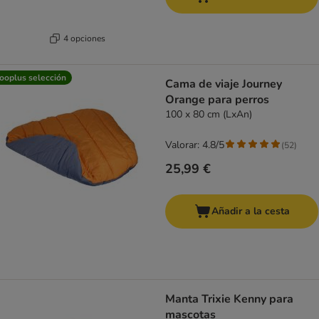
4 opciones
ooplus selección
Cama de viaje Journey
Orange para perros
100 x 80 cm (LxAn)
Valorar: 4.8/5
(
52
)
25,99 €
Añadir a la cesta
Manta Trixie Kenny para
mascotas