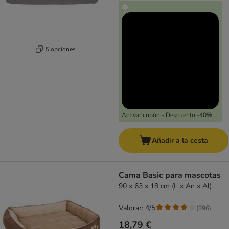
5 opciones
Activar cupón - Descuento -40%
Añadir a la cesta
Cama Basic para mascotas
90 x 63 x 18 cm (L x An x Al)
Valorar: 4/5
(
896
)
18,79 €