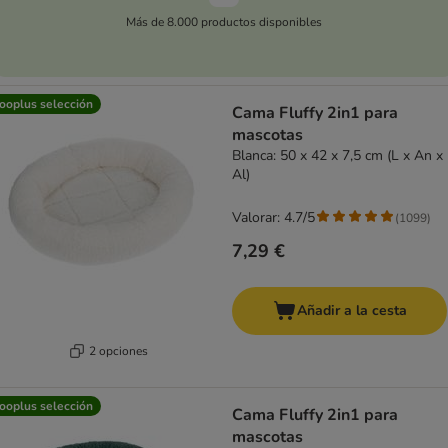
Más de 8.000 productos disponibles
ooplus selección
Cama Fluffy 2in1 para
mascotas
Blanca: 50 x 42 x 7,5 cm (L x An x
Al)
Valorar: 4.7/5
(
1099
)
7,29 €
Añadir a la cesta
2 opciones
ooplus selección
Cama Fluffy 2in1 para
mascotas