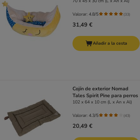
70 x 45 x 30 cm (L x An x Al)
Valorar: 4.8/5
(
33
)
31,49 €
Añadir a la cesta
Cojín de exterior Nomad
Tales Spirit Pine para perros
102 x 64 x 10 cm (L x An x Al)
Valorar: 4.3/5
(
43
)
20,49 €