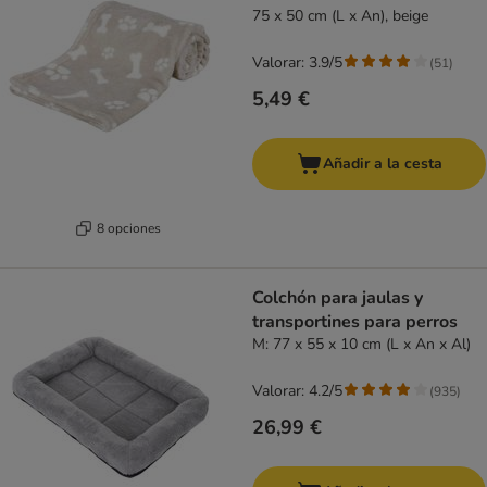
75 x 50 cm (L x An), beige
Valorar: 3.9/5
(
51
)
5,49 €
Añadir a la cesta
8 opciones
Colchón para jaulas y
transportines para perros
M: 77 x 55 x 10 cm (L x An x Al)
Valorar: 4.2/5
(
935
)
26,99 €