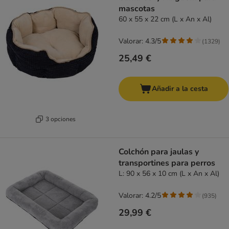
mascotas
60 x 55 x 22 cm (L x An x Al)
Valorar: 4.3/5
(
1329
)
25,49 €
Añadir a la cesta
3 opciones
Colchón para jaulas y
transportines para perros
L: 90 x 56 x 10 cm (L x An x Al)
Valorar: 4.2/5
(
935
)
29,99 €