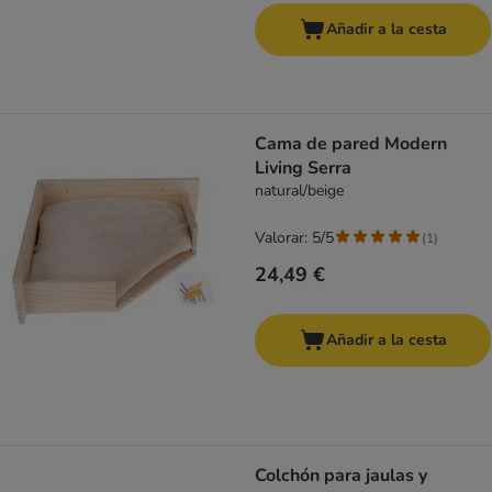
Añadir a la cesta
Cama de pared Modern
Living Serra
natural/beige
Valorar: 5/5
(
1
)
24,49 €
Añadir a la cesta
Colchón para jaulas y