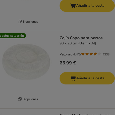
Añadir a la cesta
8 opciones
ooplus selección
Cojín Copo para perros
90 x 20 cm (Diám x Al)
Valorar: 4.4/5
(
4338
)
66,99 €
Añadir a la cesta
8 opciones