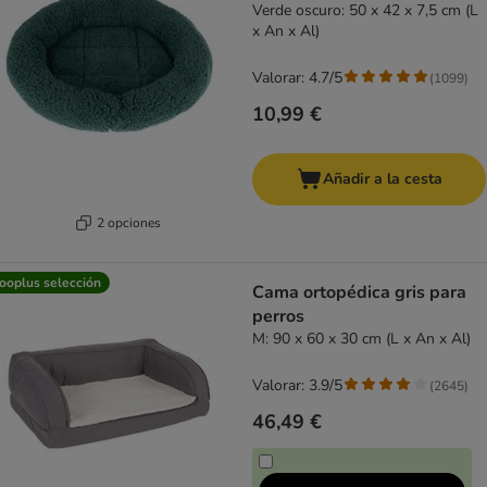
Verde oscuro: 50 x 42 x 7,5 cm (L
x An x Al)
Valorar: 4.7/5
(
1099
)
10,99 €
Añadir a la cesta
2 opciones
ooplus selección
Cama ortopédica gris para
perros
M: 90 x 60 x 30 cm (L x An x Al)
Valorar: 3.9/5
(
2645
)
46,49 €