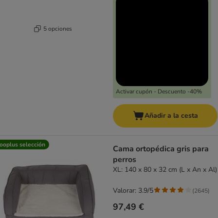
5 opciones
Activar cupón - Descuento -40%
Añadir a la cesta
ooplus selección
Cama ortopédica gris para
perros
XL: 140 x 80 x 32 cm (L x An x Al)
Valorar: 3.9/5
(
2645
)
97,49 €