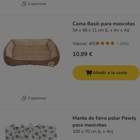
2 opciones
Cama Basic para mascotas
54 x 48 x 11 cm (L x An x Al)
Valorar: 4/5
(
896
)
10,99 €
Añadir a la cesta
2 opciones
Manta de forro polar Pawty
para mascotas
100 x 70 cm (L x An)