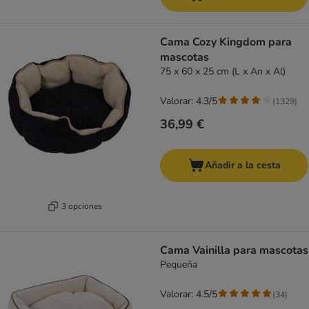
Cama Cozy Kingdom para
mascotas
75 x 60 x 25 cm (L x An x Al)
Valorar: 4.3/5
(
1329
)
36,99 €
Añadir a la cesta
3 opciones
Cama Vainilla para mascotas
Pequeña
Valorar: 4.5/5
(
34
)