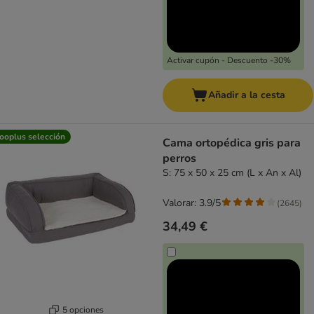
Activar cupón - Descuento -30%
Añadir a la cesta
ooplus selección
Cama ortopédica gris para
perros
S: 75 x 50 x 25 cm (L x An x Al)
Valorar: 3.9/5
(
2645
)
34,49 €
5 opciones