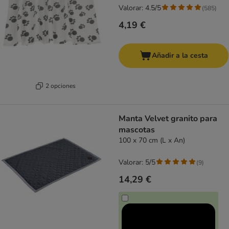
Valorar: 4.5/5
(
585
)
4,19 €
Añadir a la cesta
2 opciones
Manta Velvet granito para
mascotas
100 x 70 cm (L x An)
Valorar: 5/5
(
9
)
14,29 €