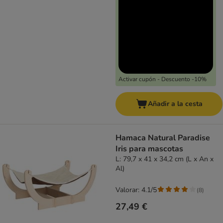
Activar cupón - Descuento -10%
Añadir a la cesta
Hamaca Natural Paradise
Iris para mascotas
L: 79,7 x 41 x 34,2 cm (L x An x
Al)
Valorar: 4.1/5
(
8
)
27,49 €