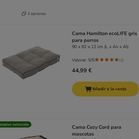
2 opciones
Cama Hamilton ecoLIFE gris
para perros
90 x 62 x 12 cm (L x An x Al)
Valorar: 5/5
(
1
)
44,99 €
Añadir a la cesta
ooplus selección
Cama Cozy Cord para
mascotas