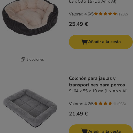
63 x 53 x 15 (L x An x Al)
Valorar: 4.6/5
(
1232
)
25,49 €
Añadir a la cesta
3 opciones
Colchón para jaulas y
transportines para perros
S: 64 x 55 x 10 cm (L x An x Al)
Valorar: 4.2/5
(
935
)
21,49 €
Añadir a la cesta