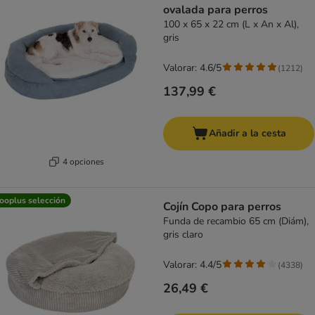
ovalada para perros
100 x 65 x 22 cm (L x An x Al),
gris
Valorar: 4.6/5
(
1212
)
137,99 €
Añadir a la cesta
4 opciones
ooplus selección
Cojín Copo para perros
Funda de recambio 65 cm (Diám),
gris claro
Valorar: 4.4/5
(
4338
)
26,49 €