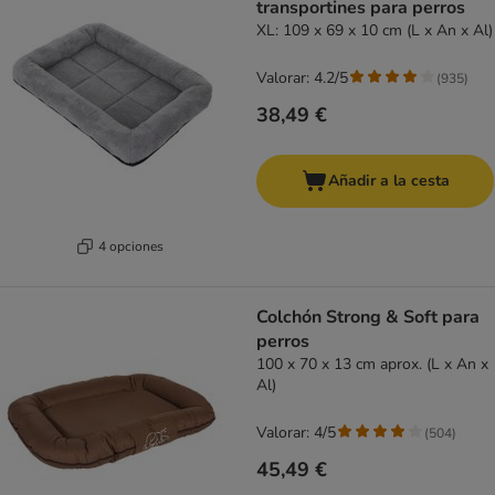
transportines para perros
XL: 109 x 69 x 10 cm (L x An x Al)
Valorar: 4.2/5
(
935
)
38,49 €
Añadir a la cesta
4 opciones
Colchón Strong & Soft para
perros
100 x 70 x 13 cm aprox. (L x An x
Al)
Valorar: 4/5
(
504
)
45,49 €