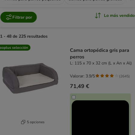
Lo más vendido
Filtrar por
1 - 48 de 225 resultados
product items have been changed
ooplus selección
Cama ortopédica gris para
perros
L: 115 x 70 x 32 cm (L x An x Al)
Valorar: 3.9/5
(
2645
)
71,49 €
5 opciones