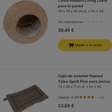
Cama Modern Living Luxor
para la pared
45 x 25 x 45 cm (L x An x Al)
Sin valoraciones
39,49 €
Añadir a la cesta
Cojín de exterior Nomad
Tales Spirit Pine para perros
74 x 46 x 7 cm (L x An x Al)
Valorar: 4.3/5
(
43
)
13,69 €