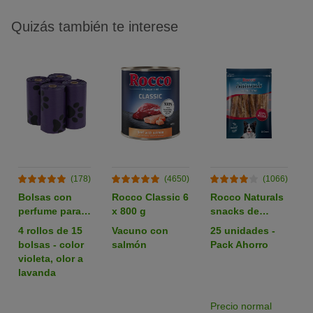
Quizás también te interese
(178)
(4650)
(1066)
Bolsas con
Rocco Classic 6
Rocco Naturals
perfume para
x 800 g
snacks de
heces
nervio de buey
4 rollos de 15
Vacuno con
25 unidades -
para perros
bolsas - color
salmón
Pack Ahorro
violeta, olor a
lavanda
Precio normal