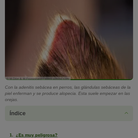
© M.Dörr & M.Frommherz / stock.adobe.com
Con la adenitis sebácea en perros, las glándulas sebáceas de la
piel enferman y se produce alopecia. Esta suele empezar en las
orejas.
Índice
¿Es muy peligrosa?