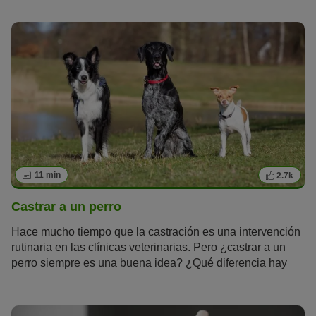
elementos, como cuerpos extraños o sustancias irritantes.
A menudo la tos puede confundirse con vómitos o
regurgitación, estornudos inversos, asfixia o jadeos
intensos. Podemos diferenciar entre tos irritativa sin
expulsión (tos no productiva) y tos húmeda con expulsión
(tos productiva). Ambos tipos de tos pueden ser crónicos o
agudos.
11 min
2.7k
Castrar a un perro
Hace mucho tiempo que la castración es una intervención
rutinaria en las clínicas veterinarias. Pero ¿castrar a un
perro siempre es una buena idea? ¿Qué diferencia hay
entre la castración y la esterilización? ¿Cuánto cuesta el
procedimiento? Te contamos todo lo que necesitas saber y
los pros y contras de castrar a un perro.