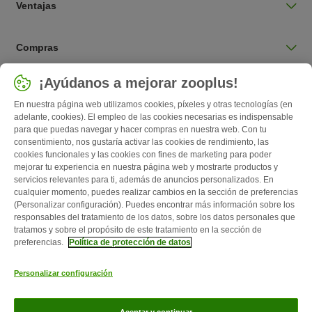
Ventajas
Compras
Seleccionar país
¡Ayúdanos a mejorar zooplus!
España / ES
En nuestra página web utilizamos cookies, píxeles y otras tecnologías (en
adelante, cookies). El empleo de las cookies necesarias es indispensable
para que puedas navegar y hacer compras en nuestra web. Con tu
Follow zooplus
consentimiento, nos gustaría activar las cookies de rendimiento, las
cookies funcionales y las cookies con fines de marketing para poder
mejorar tu experiencia en nuestra página web y mostrarte productos y
servicios relevantes para ti, además de anuncios personalizados. En
cualquier momento, puedes realizar cambios en la sección de preferencias
(Personalizar configuración). Puedes encontrar más información sobre los
responsables del tratamiento de los datos, sobre los datos personales que
tratamos y sobre el propósito de este tratamiento en la sección de
preferencias.
Política de protección de datos
Quiénes somos
Empleo
Corporate Website
Aviso Legal
Personalizar configuración
Condiciones comerciales generales
Formulario de desistimiento
Contacto
Gastos de envío y plazo de entrega
Formas de pago