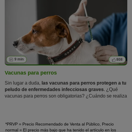
9 min
808
Vacunas para perros
Sin lugar a duda,
las vacunas para perros protegen a tu
peludo de enfermedades infecciosas graves
. ¿Qué
vacunas para perros son obligatorias? ¿Cuándo se realiza
la primera vacuna en los cachorros y cada cuánto hay que
actualizar la inmunización para protegerles de por vida?
*PRVP = Precio Recomendado de Venta al Público, Precio
normal = El precio más bajo que ha tenido el artículo en los