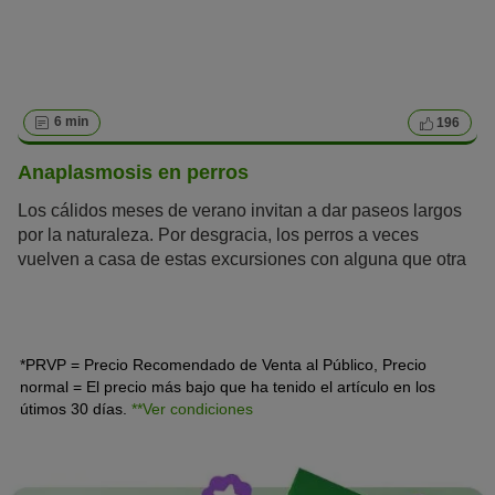
6 min
196
Anaplasmosis en perros
Los cálidos meses de verano invitan a dar paseos largos
por la naturaleza. Por desgracia, los perros a veces
vuelven a casa de estas excursiones con alguna que otra
garrapata. Si tu perro cojea o tiene fiebre pocos días
después de una picadura de garrapata, la causa podría
ser la peligrosa anaplasmosis en perros. En este artículo
te explicamos todo lo que hay que saber sobre esta
*PRVP = Precio Recomendado de Venta al Público, Precio
enfermedad.
normal = El precio más bajo que ha tenido el artículo en los
útimos 30 días.
**Ver condiciones