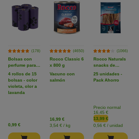
(178)
(4650)
(1066)
Bolsas con
Rocco Classic 6
Rocco Naturals
perfume para
x 800 g
snacks de
heces
nervio de buey
4 rollos de 15
Vacuno con
25 unidades -
para perros
bolsas - color
salmón
Pack Ahorro
violeta, olor a
lavanda
Precio normal
16,45 €
13,99 €
16,99 €
0,99 €
3,54 € / kg
0,56 € / unidad