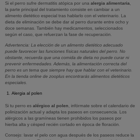
Si el perro sufre dermatitis atópica por una
alergia alimentaria
,
la parte principal del tratamiento consiste en cambiar a un
© Firn / stock.adobe.com
alimento dietético especial tras hablarlo con el veterinario. La
Con un test intradérmico se identifican las sustancias alérgenas p
dieta de eliminación se debe dar al perro durante entre ocho y
or medio de la reacción de la piel.
doce semanas. También hay medicamentos, seleccionados
según el caso, que refuerzan la fase de recuperación.
Advertencia: La elección de un alimento dietético adecuado
puede favorecer las funciones físicas naturales del perro. No
obstante, recuerda que una comida de dieta no puede curar ni
prevenir enfermedades. Además, la alimentación correcta del
perro es un tema que siempre hay que hablar con el veterinario.
En la tienda online de zooplus encontrarás alimentos dietéticos
especiales.
Alergia al polen
Si tu perro es
alérgico al polen
, infórmate sobre el calendario de
polinización actual y adapta los paseos en consecuencia. Los
alérgicos a las gramíneas tienen prohibidos los paseos por
hierba alta y césped recién cortado en época de floración.
Consejo: lavar el pelo con agua después de los paseos reduce la