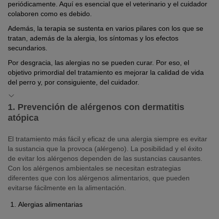
Para realizar el
test intradérmico
se inyectan alérgenos en la
periódicamente. Aquí es esencial que el veterinario y el cuidador
piel y, a continuación, se observa la reacción. Esto suelen
colaboren como es debido.
realizarlo dermatólogos en consultas veterinarias grandes o
Además, la terapia se sustenta en varios pilares con los que se
clínicas.
tratan, además de la alergia, los síntomas y los efectos
En cambio, una
prueba del suero sanguíneo
se puede efectuar
secundarios.
en cualquier momento en laboratorios especializados. Sin
Por desgracia, las alergias no se pueden curar. Por eso, el
embargo, un resultado positivo por sí solo no es prueba
objetivo primordial del tratamiento es mejorar la calidad de vida
suficiente, ya que los perros sanos también tienen estos
del perro y, por consiguiente, del cuidador.
anticuerpos en la piel y la sangre. Por eso, el veterinario siempre
evaluará el resultado en relación con los síntomas.
1. Prevención de alérgenos con dermatitis
atópica
El tratamiento más fácil y eficaz de una alergia siempre es evitar
la sustancia que la provoca (alérgeno). La posibilidad y el éxito
de evitar los alérgenos dependen de las sustancias causantes.
Con los alérgenos ambientales se necesitan estrategias
diferentes que con los alérgenos alimentarios, que pueden
evitarse fácilmente en la alimentación.
Alergias alimentarias