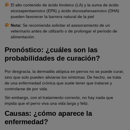
función de defensa de la piel. Actualmente existen muchos
habitual. Por otro lado, el tratamiento requiere mucho tiempo y
El alto contenido de ácido linoleico (LA) y la suma de ácido
productos en el mercado. Los champús especiales o las pipetas
dinero. Por eso, antes de iniciar la terapia se deben sopesar los
eicosapentaenoico (EPA) y ácido docosahexaenoico (DHA)
calman el picor y refuerzan la barrera cutánea.
costes y las ventajas, y tomar una decisión individualizada.
pueden favorecer la barrera natural de la piel
Nota:
Se recomienda solicitar el asesoramiento de un
Está demostrado que los ácidos grasos esenciales reducen las
Para los perros afectados durante todo el año, la inmunoterapia
veterinario antes de utilizarlo o de prolongar el período de
reacciones inflamatorias cutáneas y el picor asociado a la atopia.
ofrece una buena posibilidad de vivir una vida tranquila. Para un
alimentación.
Además, refuerzan la función de barrera de la piel. Estos
perro que solo tiene problemas cuatro meses al año se suele
productos se aplican en la piel o se administran con la comida.
elegir la terapia medicamentosa.
Pronóstico: ¿cuáles son las
Probabilidades de éxito
probabilidades de curación?
Alrededor del setenta por ciento de los perros tratados con
inmunoterapia experimentan una mejoría de los síntomas de
Por desgracia, la dermatitis atópica en perros no se puede curar,
más del cincuenta por ciento. Solo en unos pocos perros
sino que solo pueden aliviarse los síntomas. De hecho, se trata
desaparecen los síntomas del todo o se puede prescindir de más
de una enfermedad crónica que suele tener que tratarse y
sesiones de inmunoterapia. Por desgracia, el tratamiento fracasa
controlarse de por vida.
en aproximadamente un veinte por ciento.
Sin embargo, con el tratamiento correcto, no hay nada que
impida que el perro viva una vida larga y feliz.
Causas: ¿cómo aparece la
enfermedad?