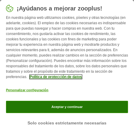
Seleccionar país
¡Ayúdanos a mejorar zooplus!
España / ES
En nuestra página web utilizamos cookies, píxeles y otras tecnologías (en
adelante, cookies). El empleo de las cookies necesarias es indispensable
para que puedas navegar y hacer compras en nuestra web. Con tu
Follow zooplus
consentimiento, nos gustaría activar las cookies de rendimiento, las
cookies funcionales y las cookies con fines de marketing para poder
mejorar tu experiencia en nuestra página web y mostrarte productos y
servicios relevantes para ti, además de anuncios personalizados. En
cualquier momento, puedes realizar cambios en la sección de preferencias
(Personalizar configuración). Puedes encontrar más información sobre los
responsables del tratamiento de los datos, sobre los datos personales que
tratamos y sobre el propósito de este tratamiento en la sección de
preferencias.
Política de protección de datos
Quiénes somos
Empleo
Corporate Website
Aviso Legal
Personalizar configuración
Condiciones comerciales generales
Formulario de desistimiento
Contacto
Gastos de envío y plazo de entrega
Formas de pago
Aceptar y continuar
Programa de afiliación
Protección de datos
Zooplus Magazine publicado por zooplus SE © zooplus SE 2026
Solo cookies estrictamente necesarias