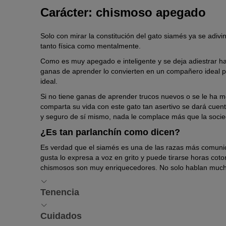
Carácter: chismoso apegado
Solo con mirar la constitución del gato siamés ya se adi
tanto física como mentalmente.
Como es muy apegado e inteligente y se deja adiestrar has
ganas de aprender lo convierten en un compañero ideal p
ideal.
Si no tiene ganas de aprender trucos nuevos o se le ha m
comparta su vida con este gato tan asertivo se dará cuen
y seguro de sí mismo, nada le complace más que la socied
¿Es tan parlanchín como dicen?
Es verdad que el siamés es una de las razas más comunic
gusta lo expresa a voz en grito y puede tirarse horas cot
chismosos son muy enriquecedores. No solo hablan much
Tenencia
Tenencia y entretenimiento: ¿ga
Cuidados