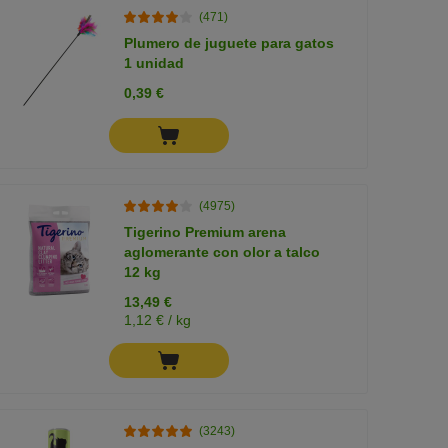
(471)
Plumero de juguete para gatos
1 unidad
0,39 €
(4975)
Tigerino Premium arena
aglomerante con olor a talco
12 kg
13,49 €
1,12 € / kg
(3243)