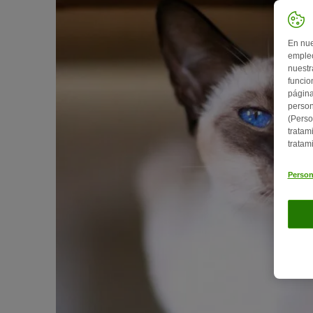
En nue
empleo
nuestr
funcio
página
person
(Perso
tratam
tratam
Person