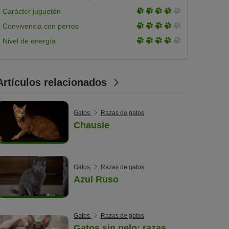
of
3
Carácter juguetón
5
of
3
Convivencia con perros
5
of
3
Nivel de energía
5
of
5
Artículos relacionados
Gatos
Razas de gatos
Chausie
Gatos
Razas de gatos
Azul Ruso
Gatos
Razas de gatos
Gatos sin pelo: razas