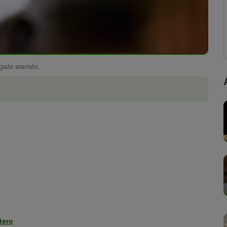
 gato siamés.
tero