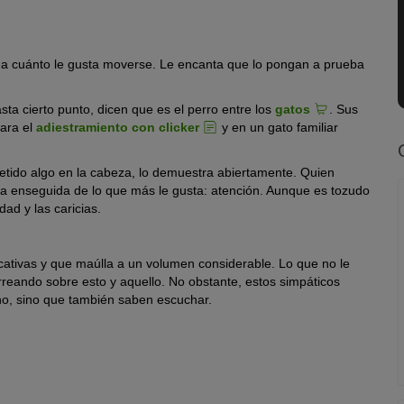
vina cuánto le gusta moverse. Le encanta que lo pongan a prueba
ta cierto punto, dicen que es el perro entre los
gatos
. Sus
ara el
adiestramiento con clicker
y en un gato familiar
etido algo en la cabeza, lo demuestra abiertamente. Quien
ta enseguida de lo que más le gusta: atención. Aunque es tozudo
ad y las caricias.
ativas y que maúlla a un volumen considerable. Lo que no le
orreando sobre esto y aquello. No obstante, estos simpáticos
o, sino que también saben escuchar.
to de interior?