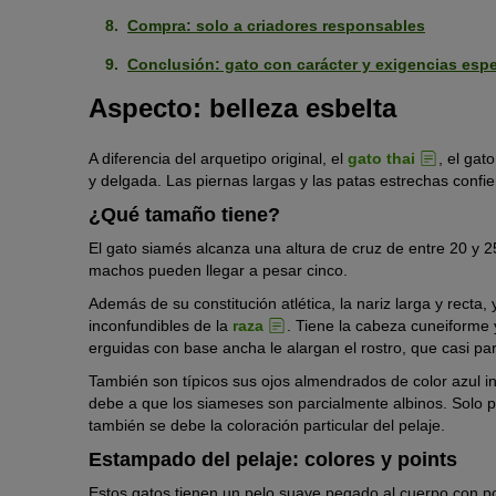
Compra: solo a criadores responsables
Conclusión: gato con carácter y exigencias espe
Aspecto: belleza esbelta
A diferencia del arquetipo original, el
gato thai
, el gat
y delgada. Las piernas largas y las patas estrechas conf
¿Qué tamaño tiene?
El gato siamés alcanza una altura de cruz de entre 20 y 2
machos pueden llegar a pesar cinco.
Además de su constitución atlética, la nariz larga y recta,
inconfundibles de la
raza
. Tiene la cabeza cuneiforme 
erguidas con base ancha le alargan el rostro, que casi par
También son típicos sus ojos almendrados de color azul in
debe a que los siameses son parcialmente albinos. Solo 
también se debe la coloración particular del pelaje.
Estampado del pelaje: colores y points
Estos gatos tienen un pelo suave pegado al cuerpo con poc