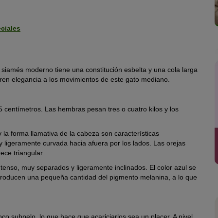
ciales
o siamés moderno tiene una constitución esbelta y una cola larga
ieren elegancia a los movimientos de este gato mediano.
5 centímetros. Las hembras pesan tres o cuatro kilos y los
 y la forma llamativa de la cabeza son características
y ligeramente curvada hacia afuera por los lados. Las orejas
ece triangular.
tenso, muy separados y ligeramente inclinados. El color azul se
producen una pequeña cantidad del pigmento melanina, a lo que
o subpelo, lo que hace que acariciarlos sea un placer. A nivel