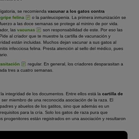
ligatoria, se recomienda
vacunar a los gatos contra
a
gripe felina
o la panleucopenia. La primera inmunización se
fuerzo a las doce semanas se protege al minino de por vida.
ador, las
vacunas
son responsabilidad de este. Por eso las
de al criador que te muestre la cartilla de vacunación y
dad están incluidas. Muchos dejan vacunar a sus gatos al
nitis infecciosa felina. Presta atención al sello del médico, pues
ario.
asitación
regular. En general, los criadores desparasitan a
cada tres a cuatro semanas.
la integridad de los documentos. Entre ellos está la
cartilla de
e ser miembro de una reconocida asociación de la raza. El
 padres y abuelos de los gatitos, sino que además es un
equisitos para la cría. Solo los gatos de raza pura que
us progenitores están registrados en una asociación y resultaron