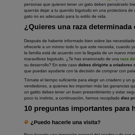
personas que quieren tener un gato deben pensárselo bien a
querrás dejar a tu querido bigotudo en una protectora d
gato no es adecuado para tu estilo de vida.
¿Quieres una raza determinada 
Después de haberte informado bien sobre las necesidades
ofrecerle a un minino todo lo que este necesita, cuando y
la familia está de acuerdo con la llegada de un nuevo mi
maravilloso bigotudo. ¿Te has enamorado de una
raza de
su desarrollo? En este caso
debes dirigirte a criadores 
que puedan ayudarte con la decisión de comprar con pal
Tómate el tiempo suficiente para elegir un criadero y un 
vendedores, a quienes les importan más las ganancias que
un gatito debes tener un buen presentimiento y estar seg
poco tu instinto, a continuación, hemos recopilado
diez p
10 preguntas importantes para h
¿Puedo hacerle una visita?
Para hacerte una impresión general del criador y de sus 