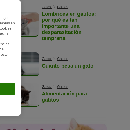
Gatos
Gatitos
Lombrices en gatitos:
es). El
por qué es tan
ompras en
importante una
 cookies
desparasitación
estra
temprana
encias
del
 este
Gatos
Gatitos
Cuánto pesa un gato
Gatos
Gatitos
Alimentación para
gatitos