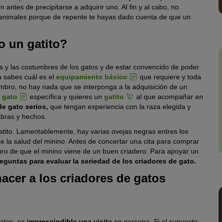
ntes de precipitarse a adquirir uno. Al fin y al cabo, no
e animales porque de repente te hayas dado cuenta de que un
o un gatito?
 y las costumbres de los gatos y de estar convencido de poder
a sabes cuál es el
equipamiento básico
que requiere y toda
embro, no hay nada que se interponga a la adquisición de un
 gato
específica y quieres un
gatito
al que acompañar en
de gato serios,
que tengan experiencia con la raza elegida y
abras y hechos.
gatito. Lamentablemente, hay varias ovejas negras entres los
 la salud del minino. Antes de concertar una cita para comprar
uro de que el minino viene de un buen criadero. Para apoyar un
reguntas para evaluar la seriedad de los criadores de gato.
acer a los criadores de gatos
gatos, es
imprescindible una visita
en persona. Si el supuesto