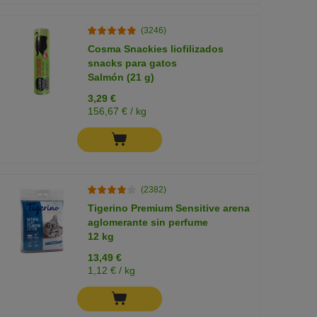
(3246)
Cosma Snackies liofilizados
snacks para gatos
Salmón (21 g)
3,29 €
156,67 € / kg
(2382)
Tigerino Premium Sensitive arena
aglomerante sin perfume
12 kg
13,49 €
1,12 € / kg