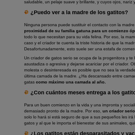
saludable, un pelaje suave y brillante, y cuyos ojos, nariz
¿Puedo ver a la madre de los gatitos?
Ninguna persona puede sustituir el contacto con la madre
proximidad de su familia gatuna para un comienzo ópt
todo lo que necesitan para su vida felina. Por eso, la mamá
caso y el criador te cuenta la triste historia de que la ma
Desafortunadamente, esto suele ser una estafa de comerc
Un criador de gatos serio se ocupa de la progenitora y te
asustadiza o agresiva y dejarse acariciar por el criador.
molesta o desinteresada es posible que no sea la verdade
última camada de la madre. ¿Ha descansado entre camada
gatas
como máximo una camada al año.
¿Con cuántos meses entrega a los gatit
Para un buen comienzo en la vida y una impronta y social
demasiado pronto de la madre. Por eso,
un criador seri
solo lo hará si está seguro de que a sus pequeños les irá
gatos y al que le importa el bienestar de sus animales, q
¿Los gatitos están desparasitados y v