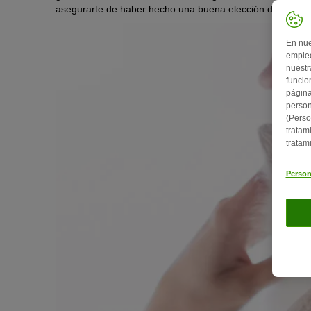
asegurarte de haber hecho una buena elección debes hacer
En nue
empleo
nuestr
funcio
página
person
(Perso
tratam
tratam
Person