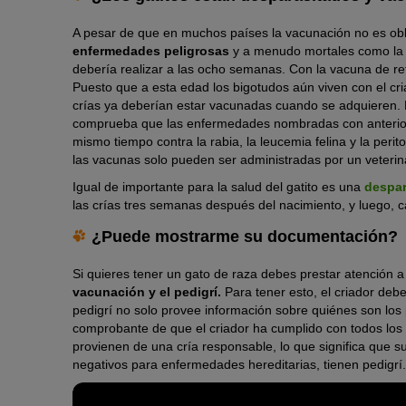
A pesar de que en muchos países la vacunación no es ob
enfermedades peligrosas
y a menudo mortales como l
debería realizar a las ocho semanas. Con la vacuna de re
Puesto que a esta edad los bigotudos aún viven con el cri
crías ya deberían estar vacunadas cuando se adquieren. Pi
comprueba que las enfermedades nombradas con anteriori
mismo tiempo contra la rabia, la leucemia felina y la perito
las vacunas solo pueden ser administradas por un veterin
Igual de importante para la salud del gatito es una
despar
las crías tres semanas después del nacimiento, y luego, 
¿Puede mostrarme su documentación?
Si quieres tener un gato de raza debes prestar atención a 
vacunación y el pedigrí.
Para tener esto, el criador deb
pedigrí no solo provee información sobre quiénes son los
comprobante de que el criador ha cumplido con todos los r
provienen de una cría responsable, lo que significa que s
negativos para enfermedades hereditarias, tienen pedigrí.