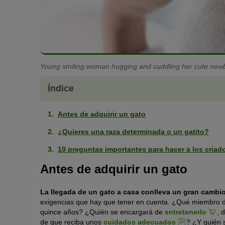
Young smiling woman hugging and cuddling her cute newbor
Índice
Antes de adquirir un gato
¿Quieres una raza determinada o un gatito?
10 preguntas importantes para hacer a los criad
Antes de adquirir un gato
La llegada de un gato a casa conlleva un gran cambi
exigencias que hay que tener en cuenta. ¿Qué miembro de 
quince años? ¿Quién se encargará de
entretenerlo
, 
de que reciba unos
cuidados adecuados
? ¿Y quién 