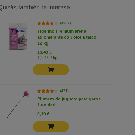
Quizás también te interese
(4982)
Tigerino Premium arena
aglomerante con olor a talco
12 kg
13,49 €
1,12 € / kg
(471)
Plumero de juguete para gatos
1 unidad
0,39 €