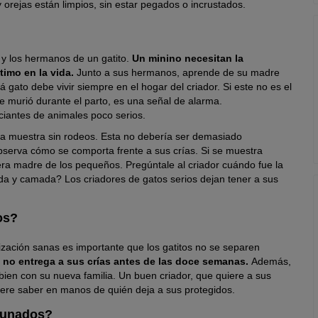
 y orejas están limpios, sin estar pegados o incrustados.
 y los hermanos de un gatito.
Un minino necesitan la
imo en la vida.
Junto a sus hermanos, aprende de su madre
 gato debe vivir siempre en el hogar del criador. Si este no es el
dre murió durante el parto, es una señal de alarma.
iantes de animales poco serios.
 la muestra sin rodeos. Esta no debería ser demasiado
 Observa cómo se comporta frente a sus crías. Si se muestra
ra madre de los pequeños. Pregúntale al criador cuándo fue la
 y camada? Los criadores de gatos serios dejan tener a sus
os?
ización sanas es importante que los gatitos no se separen
o no entrega a sus crías antes de las doce semanas.
Además,
 bien con su nueva familia. Un buen criador, que quiere a sus
uiere saber en manos de quién deja a sus protegidos.
acunados?