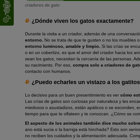
criadores de gato
¿Dónde viven los gatos exactamente?
Durante la visita a un criador, además de una conversación
entorno.
No se trata de que te gusten o no los muebles o 
entorno luminoso, amable y limpio.
Si las crías se enc
o en un cobertizo, es que el amor del criador hacia los a
sean los gatos, necesitan la cercanía de las personas. 
su nacimiento. Por eso,
compra solo a criadores de gat
contacto con humanos.
¿Puedo echarles un vistazo a los gatito
Lo decisivo para un buen presentimiento es ver
cómo est
Las crías de gatos son curiosas por naturaleza y les encan
miedosos o asustadizos, están apáticos o se esconden, e
tiempo para que te olfateen y te conozcan. ¿Cómo se comp
El aspecto de los animales también dice mucho sobre 
ano está sucia o la barriga está hinchada? Esto son serio
no reciben los cuidados y la alimentación adecuada. Comp