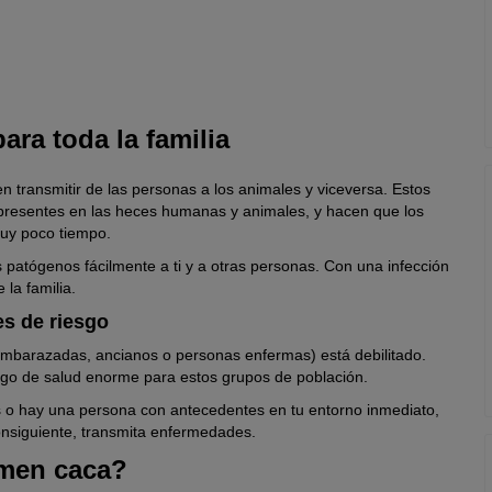
n puede haber toxinas que podrían perjudicar gravemente al
ara toda la familia
 transmitir de las personas a los animales y viceversa. Estos
presentes en las heces humanas y animales, y hacen que los
óxicos para el perro.
muy poco tiempo.
uede encontrarse raticida altamente tóxico.
 patógenos fácilmente a ti y a otras personas. Con una infección
s de medicamentos o drogas.
la familia.
es de riesgo
, embarazadas, ancianos o personas enfermas) está debilitado.
sgo de salud enorme para estos grupos de población.
 o hay una persona con antecedentes en tu entorno inmediato,
nsiguiente, transmita enfermedades.
omen caca?