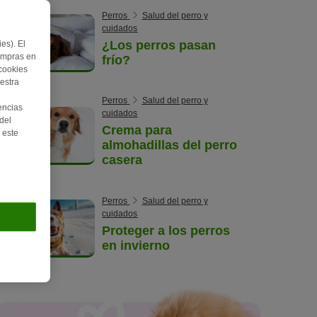
Perros
Salud del perro y
cuidados
¿Los perros pasan
es). El
ompras en
frío?
 cookies
estra
Perros
Salud del perro y
encias
cuidados
del
Crema para
 este
almohadillas del perro
casera
Perros
Salud del perro y
cuidados
Proteger a los perros
en invierno