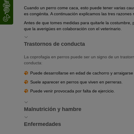
Cuando un perro come caca, esto puede tener varias causa
es congénita. A continuación explicamos las tres razones
Antes de que tomes medidas para quitarle la costumbre, 
que la averigües en colaboración con el veterinario.
Trastornos de conducta
La coprofagia en perros puede ser un signo de un trastor
conducta:
Puede desarrollarse en edad de cachorro y arraigars
Suele aparecer en perros que viven en perreras.
Puede venir provocada por falta de ejercicio.
Malnutrición y hambre
Si tu perro
come muy poco
o su comida no contiene s
Enfermedades
Una solución para él es ingerir las sustancias que le falt