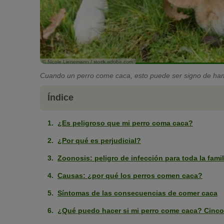
© Nicole Lienemann / stock.adobe.com
Cuando un perro come caca, esto puede ser signo de ham
Índice
¿Es peligroso que mi perro coma caca?
¿Por qué es perjudicial?
Zoonosis: peligro de infección para toda la famil
Causas: ¿por qué los perros comen caca?
Síntomas de las consecuencias de comer caca
¿Qué puedo hacer si mi perro come caca? Cinco