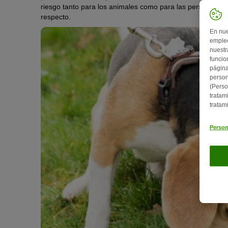
riesgo tanto para los animales como para las personas. T
respecto.
En nue
empleo
nuestr
funcio
página
person
(Perso
tratam
tratam
Person