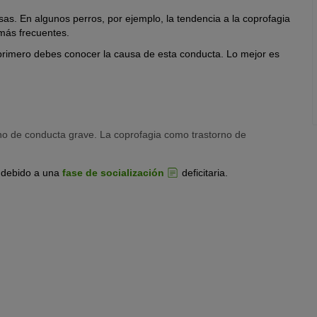
s. En algunos perros, por ejemplo, la tendencia a la coprofagia
 más frecuentes.
primero debes conocer la causa de esta conducta. Lo mejor es
no de conducta grave. La coprofagia como trastorno de
e debido a una
fase de socialización
deficitaria.
uficientes
nutrientes
, esto puede provocarle déficits graves.
an comiendo heces.