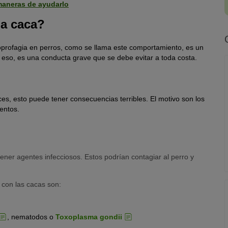
maneras de ayudarlo
ma caca?
oprofagia en perros, como se llama este comportamiento, es un
Por eso, es una conducta grave que se debe evitar a toda costa.
es, esto puede tener consecuencias terribles. El motivo son los
entos.
tener agentes infecciosos. Estos podrían contagiar al perro y
 con las cacas son:
, nematodos o
Toxoplasma gondii