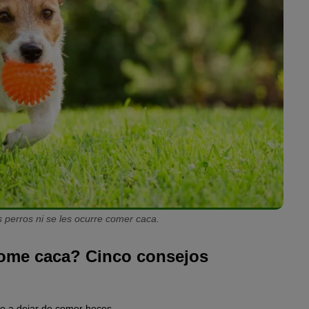
os perros ni se les ocurre comer caca.
come caca? Cinco consejos
ro a dejar de comer heces.