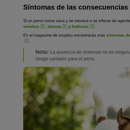
Hay varias enfermedades del aparato gastrointestinal que
Síntomas de las consecuencias
Algunos ejemplos son:
Si un perro come caca y se intoxica o se infecta de age
Infecciones bacterianas
vómitos
,
diarrea
y
halitosis
.
Insuficiencia pancreática exocrina (IPE) crónica
En el magazine de zooplus encontrarás más
síntomas de
Insuficiencia pancreática
.
Nota:
La ausencia de síntomas no es ninguna
riesgo sanitario para el perro.