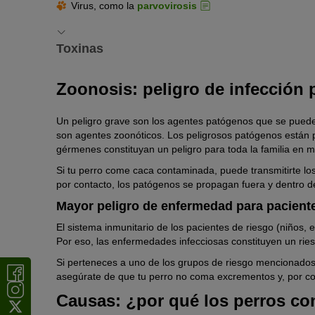
Virus, como la
parvovirosis
Toxinas
Además de agentes patógenos, en los excrementos tambié
Zoonosis: peligro de infección p
perro tras la ingesta.
¿Tu perro come caca? Estos son los peligros
Un peligro grave son los agentes patógenos que se pueden
son agentes zoonóticos. Los peligrosos patógenos están 
En las
heces de caballo
puede haber antihelmínticos t
gérmenes constituyan un peligro para toda la familia en 
En las
cacas de animales salvajes
, como roedores, p
Si tu perro come caca contaminada, puede transmitirte los
Los
excrementos humanos
pueden contener residuo
por contacto, los patógenos se propagan fuera y dentro de 
Mayor peligro de enfermedad para pacient
El sistema inmunitario de los pacientes de riesgo (niños
Por eso, las enfermedades infecciosas constituyen un rie
Si perteneces a uno de los grupos de riesgo mencionados
asegúrate de que tu perro no coma excrementos y, por co
Causas: ¿por qué los perros c