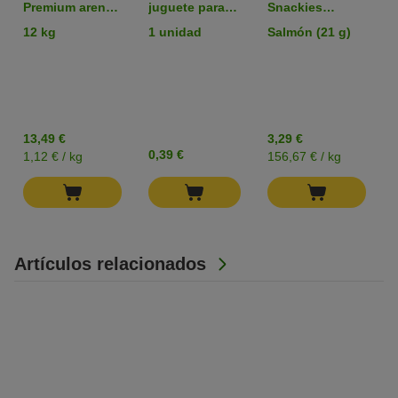
Premium arena
juguete para
Snackies
aglomerante
gatos
liofilizados
12 kg
1 unidad
Salmón (21 g)
con olor a talco
snacks para
gatos
13,49 €
3,29 €
0,39 €
1,12 € / kg
156,67 € / kg
Artículos relacionados