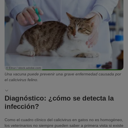
Si el virus se propaga a otras partes del cuerpo por la sangre,
pueden aparecer otras dolencias. Estos pueden ser problemas
gastrointestinales, como
vómitos
y
diarrea
.
Además, el gato puede sufrir
problemas articulares
, que, en
casos graves, podrían ocasionar cojera.
© Elnur / stock.adobe.com
Una vacuna puede prevenir una grave enfermedad causada por
el calicivirus felino.
Diagnóstico: ¿cómo se detecta la
infección?
Como el cuadro clínico del calicivirus en gatos no es homogéneo,
los veterinarios no siempre pueden saber a primera vista si existe