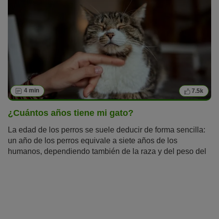
4 min
7.5k
¿Cuántos años tiene mi gato?
La edad de los perros se suele deducir de forma sencilla:
un año de los perros equivale a siete años de los
humanos, dependiendo también de la raza y del peso del
can. Es una fórmula que, a pesar de ser conocida y servir
de aproximación, tiene algunas deficiencias y ha quedado
obsoleta. Pero, en el caso de los gatos, ¿hay alguna regla
para saber su edad y convertirla en años humanos?
¿Cuántos años suelen vivir? ¿A partir de qué edad se
considera a los felinos «senior»? Descubre aquí todo