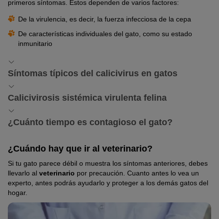
primeros síntomas. Estos dependen de varios factores:
De la virulencia, es decir, la fuerza infecciosa de la cepa
De características individuales del gato, como su estado
inmunitario
Síntomas típicos del calicivirus en gatos
Mientras que algunos gatos no presentan síntomas, otros
Calicivirosis sistémica virulenta felina
desarrollan cursos de la enfermedad intensos. Los síntomas más
comunes son:
Una forma muy grave de una infección de calicivirus en gatos es
¿Cuánto tiempo es contagioso el gato?
la calicivirosis sistémica virulenta felina. Esta enfermedad surge
Falta de apetito
de cepas muy virulentas del virus. De hecho, el índice de
El mayor problema de una infección del calicivirus en gatos es
Fiebre
¿Cuándo hay que ir al veterinario?
mortalidad de esta variante infecciosa es de hasta el ochenta por
que algunos no muestran síntomas. Por consiguiente, son
ciento. Ni siquiera la vacuna protege eficazmente de ella.
Cansancio
portadores asintomáticos.
Si tu gato parece débil o muestra los síntomas anteriores, debes
llevarlo al
veterinario
por precaución. Cuanto antes lo vea un
Estornudos
y
tos
Un gato infectado no detectado puede propagar el virus durante
experto, antes podrás ayudarlo y proteger a los demás gatos del
meses o años a través de secreciones, especialmente oculares y
Secreción ocular y nasal purulenta o serosa
hogar.
salivales. En algunos casos, se habla de segregación vírica de
Pústulas y úlceras inflamadas en la boca, p. ej., en la base de
por vida.
la lengua