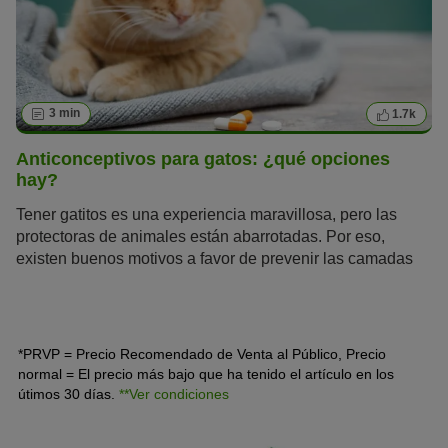
3 min
1.7k
Anticonceptivos para gatos: ¿qué opciones
hay?
Tener gatitos es una experiencia maravillosa, pero las
protectoras de animales están abarrotadas. Por eso,
existen buenos motivos a favor de prevenir las camadas
de tu gata. Te explicamos qué métodos anticonceptivos
para gatos hay y si la castración es la mejor solución.
*PRVP = Precio Recomendado de Venta al Público, Precio
normal = El precio más bajo que ha tenido el artículo en los
útimos 30 días.
**Ver condiciones