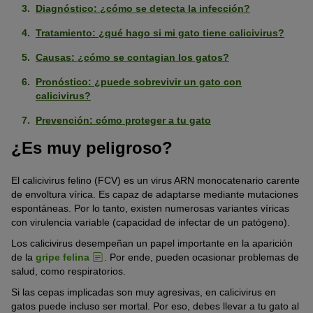
Diagnóstico: ¿cómo se detecta la infección?
Tratamiento: ¿qué hago si mi gato tiene calicivirus?
Causas: ¿cómo se contagian los gatos?
Pronóstico: ¿puede sobrevivir un gato con
calicivirus?
Prevención: cómo proteger a tu gato
¿Es muy peligroso?
El calicivirus felino (FCV) es un virus ARN monocatenario carente
de envoltura vírica. Es capaz de adaptarse mediante mutaciones
espontáneas. Por lo tanto, existen numerosas variantes víricas
con virulencia variable (capacidad de infectar de un patógeno).
Los calicivirus desempeñan un papel importante en la aparición
de la
gripe felina
. Por ende, pueden ocasionar problemas de
salud, como respiratorios.
Si las cepas implicadas son muy agresivas, en calicivirus en
gatos puede incluso ser mortal. Por eso, debes llevar a tu gato al