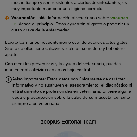
inhalación o infusión.
otros gatos?
mucho tiempo y son resistentes a ciertos desinfectantes, es
muy importante mantener una higiene correcta.
Si conviven varios gatos, la probabilidad de que se contagien
Vacunación:
pide información al veterinario sobre
vacunas
mutuamente es grande. Por eso, es importante aislar al gato
desde el principio. Estas ayudarán al gatito a prevenir un
enfermo hasta que el veterinario te dé más instrucciones.
curso grave de la enfermedad.
Lávate las manos frecuentemente cuando acaricies a tus gatos.
Si uno de ellos tiene calicivirus, dale un comedero y bebedero
aparte.
Con medidas preventivas y la ayuda del veterinario, puedes
mantener al calicivirus en gatos bajo control.
Aviso importante: Estos datos son únicamente de carácter
informativo y no sustituyen el asesoramiento, el diagnóstico ni
el tratamiento de profesionales en veterinaria. Si tiene alguna
duda o preocupación sobre la salud de su mascota, consulte
siempre a un veterinario.
zooplus Editorial Team