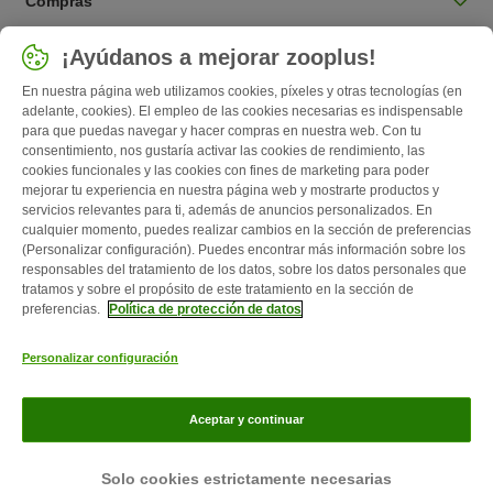
Compras
Seleccionar país
¡Ayúdanos a mejorar zooplus!
España / ES
En nuestra página web utilizamos cookies, píxeles y otras tecnologías (en
adelante, cookies). El empleo de las cookies necesarias es indispensable
para que puedas navegar y hacer compras en nuestra web. Con tu
Follow zooplus
consentimiento, nos gustaría activar las cookies de rendimiento, las
cookies funcionales y las cookies con fines de marketing para poder
mejorar tu experiencia en nuestra página web y mostrarte productos y
servicios relevantes para ti, además de anuncios personalizados. En
cualquier momento, puedes realizar cambios en la sección de preferencias
(Personalizar configuración). Puedes encontrar más información sobre los
responsables del tratamiento de los datos, sobre los datos personales que
tratamos y sobre el propósito de este tratamiento en la sección de
preferencias.
Política de protección de datos
Quiénes somos
Empleo
Corporate Website
Aviso Legal
Personalizar configuración
Condiciones comerciales generales
Formulario de desistimiento
Contacto
Gastos de envío y plazo de entrega
Formas de pago
Aceptar y continuar
Programa de afiliación
Protección de datos
Zooplus Magazine publicado por zooplus SE © zooplus SE 2026
Solo cookies estrictamente necesarias