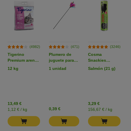
(4982)
(471)
(3246)
Tigerino
Plumero de
Cosma
Premium arena
juguete para
Snackies
aglomerante
gatos
liofilizados
12 kg
1 unidad
Salmón (21 g)
con olor a talco
snacks para
gatos
13,49 €
3,29 €
0,39 €
1,12 € / kg
156,67 € / kg