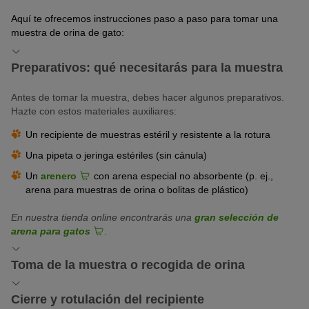
Aquí te ofrecemos instrucciones paso a paso para tomar una
muestra de orina de gato:
Preparativos: qué necesitarás para la muestra
Antes de tomar la muestra, debes hacer algunos preparativos.
Hazte con estos materiales auxiliares:
Un recipiente de muestras estéril y resistente a la rotura
Una pipeta o jeringa estériles (sin cánula)
Un
arenero
con arena especial no absorbente (p. ej.,
arena para muestras de orina o bolitas de plástico)
En nuestra tienda online encontrarás una
gran selección de
arena para gatos
.
Toma de la muestra o recogida de orina
Puede pasar un tiempo hasta que el gato use el arenero limpio,
Cierre y rotulación del recipiente
sobre todo si la arena es nueva y huele diferente. En cuanto el