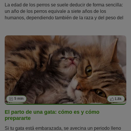
La edad de los perros se suele deducir de forma sencilla:
un año de los perros equivale a siete años de los
humanos, dependiendo también de la raza y del peso del
can. Es una fórmula que, a pesar de ser conocida y servir
de aproximación, tiene algunas deficiencias y ha quedado
obsoleta. Pero, en el caso de los gatos, ¿hay alguna regla
para saber su edad y convertirla en años humanos?
¿Cuántos años suelen vivir? ¿A partir de qué edad se
considera a los felinos «senior»? Descubre aquí todo
sobre la edad de los gatos.
5 min
1.8k
El parto de una gata: cómo es y cómo
prepararte
Si tu gata está embarazada, se avecina un periodo lleno