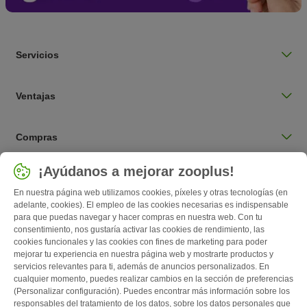
Servicios
Ventajas
Compras
Seleccionar país
¡Ayúdanos a mejorar zooplus!
España / ES
En nuestra página web utilizamos cookies, píxeles y otras tecnologías (en
adelante, cookies). El empleo de las cookies necesarias es indispensable
para que puedas navegar y hacer compras en nuestra web. Con tu
Follow zooplus
consentimiento, nos gustaría activar las cookies de rendimiento, las
cookies funcionales y las cookies con fines de marketing para poder
mejorar tu experiencia en nuestra página web y mostrarte productos y
servicios relevantes para ti, además de anuncios personalizados. En
cualquier momento, puedes realizar cambios en la sección de preferencias
(Personalizar configuración). Puedes encontrar más información sobre los
responsables del tratamiento de los datos, sobre los datos personales que