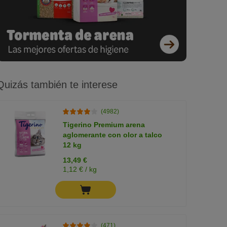
Quizás también te interese
(4982)
Tigerino Premium arena
aglomerante con olor a talco
12 kg
13,49 €
1,12 € / kg
(471)