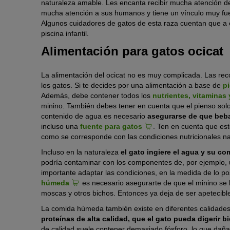
naturaleza amable. Les encanta recibir mucha atención d
mucha atención a sus humanos y tiene un vínculo muy fuer
Algunos cuidadores de gatos de esta raza cuentan que a e
piscina infantil.
Alimentación para gatos ocicat
La alimentación del ocicat no es muy complicada. Las re
los gatos. Si te decides por una alimentación a base de
p
Además, debe contener todos los
nutrientes, vitaminas 
minino. También debes tener en cuenta que el pienso sol
contenido de agua es necesario
asegurarse de que beba
incluso una
fuente para gatos
. Ten en cuenta que est
como se corresponde con las condiciones nutricionales na
Incluso en la naturaleza
el gato ingiere el agua y su co
podría contaminar con los componentes de, por ejemplo, 
importante adaptar las condiciones, en la medida de lo pos
húmeda
es necesario asegurarte de que el minino se l
moscas y otros bichos. Entonces ya deja de ser apetecible
La comida húmeda también existe en diferentes calidades
proteínas de alta calidad, que el gato pueda digerir bi
de calidad suele contener demasiado fósforo, lo que daña