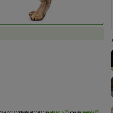
 1964 por accidente al cruzar un
abisinio
con un
siamés
.