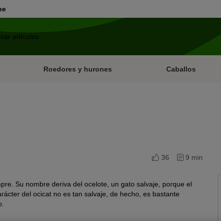
ne
Roedores y hurones
Caballos
36
9 min
mpre. Su nombre deriva del ocelote, un gato salvaje, porque el
rácter del ocicat no es tan salvaje, de hecho, es bastante
o.