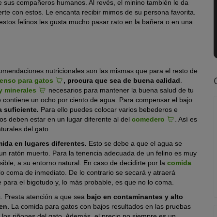
e sus compañeros humanos. Al revés, el minino también le da
te con estos. Le encanta recibir mimos de su persona favorita.
stos felinos les gusta mucho pasar rato en la bañera o en una
comendaciones nutricionales son las mismas que para el resto de
ienso para gatos
, procura que sea de buena calidad
.
y minerales
necesarios para mantener la buena salud de tu
o contiene un ocho por ciento de agua. Para compensar el bajo
 suficiente.
Para ello puedes colocar varios bebederos e
os deben estar en un lugar diferente al del
comedero
. Así es
turales del gato.
mida en lugares diferentes.
Esto se debe a que el agua se
un ratón muerto. Para la tenencia adecuada de un felino es muy
ible, a su entorno natural. En caso de decidirte por la
comida
o coma de inmediato. De lo contrario se secará y atraerá
 para el bigotudo y, lo más probable, es que no lo coma.
. Presta atención a que sea
bajo en contaminantes y alto
en.
La comida para gatos con bajos resultados en las pruebas
 los riñones del gato. Además, el precio no siempre es un