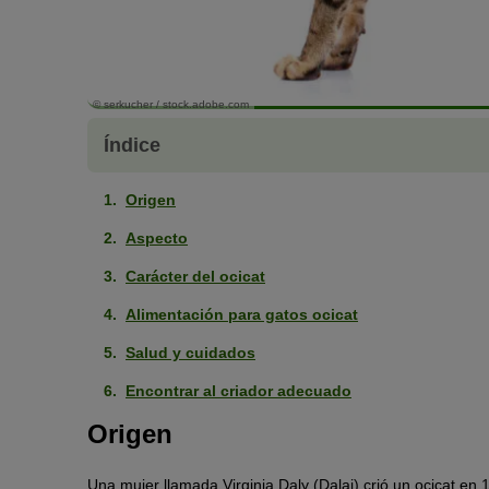
© serkucher / stock.adobe.com
Índice
Origen
Aspecto
Carácter del ocicat
Alimentación para gatos ocicat
Salud y cuidados
Encontrar al criador adecuado
Origen
Una mujer llamada Virginia Daly (Dalai) crió un ocicat en