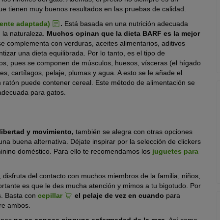
ue tienen muy buenos resultados en las pruebas de calidad.
ente adaptada)
.
Está basada en una nutrición adecuada
n la naturaleza.
Muchos opinan que la dieta BARF es la mejor
e complementa con verduras, aceites alimentarios, aditivos
izar una dieta equilibrada. Por lo tanto, es el tipo de
nos, pues se componen de músculos, huesos, vísceras (el hígado
es, cartílagos, pelaje, plumas y agua. A esto se le añade el
n ratón puede contener cereal. Este método de alimentación se
 adecuada para gatos.
libertad y movimiento,
también se alegra con otras opciones
na buena alternativa. Déjate inspirar por la selección de clickers
inino doméstico. Para ello te recomendamos los
juguetes para
disfruta del contacto con muchos miembros de la familia, niños,
rtante es que le des mucha atención y mimos a tu bigotudo. Por
s. Basta con
cepillar
el pelaje de vez en cuando
para
tre ambos.