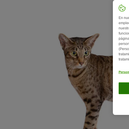
En nue
empleo
nuestr
funcio
página
person
(Perso
tratam
tratam
Person