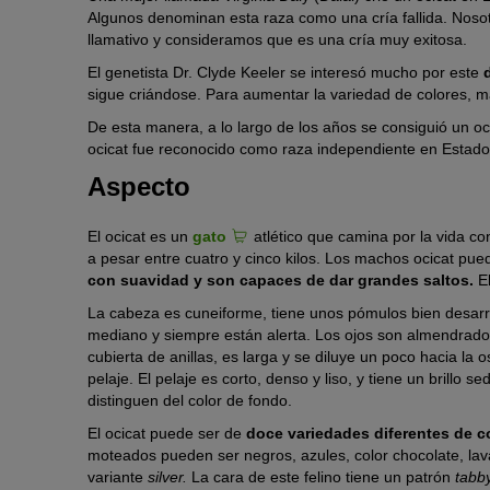
Algunos denominan esta raza como una cría fallida. Nosot
llamativo y consideramos que es una cría muy exitosa.
El genetista Dr. Clyde Keeler se interesó mucho por este
sigue criándose. Para aumentar la variedad de colores, m
De esta manera, a lo largo de los años se consiguió un o
ocicat fue reconocido como raza independiente en Estado
Aspecto
El ocicat es un
gato
atlético que camina por la vida co
a pesar entre cuatro y cinco kilos. Los machos ocicat pue
con suavidad y son capaces de dar grandes saltos.
El
La cabeza es cuneiforme, tiene unos pómulos bien desar
mediano y siempre están alerta. Los ojos son almendrado
cubierta de anillas, es larga y se diluye un poco hacia la 
pelaje. El pelaje es corto, denso y liso, y tiene un brill
distinguen del color de fondo.
El ocicat puede ser de
doce variedades diferentes de co
moteados pueden ser negros, azules, color chocolate, la
variante
silver.
La cara de este felino tiene un patrón
tabby