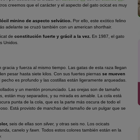
ros creemos que el carácter y el aspecto del gato ocicat es muy
dócil minino de aspecto selvático.
Por ello, este exótico felino
ás adelante se cruzó también con un american shorthair.
cicat de
constitución fuerte y grácil a la vez.
En 1987, el gato
s Unidos.
n gracia y fuerza al mismo tiempo. Las gatas de esta raza llegan
den pesar hasta siete kilos. Con sus fuertes piernas
se mueven
 pecho es profundo y las costillas están ligeramente arqueadas.
rollados y un mentón pronunciado. Las orejas son de tamaño
s, están muy separados, y su mirada es amable. La cola está
oscura punta de la cola, que es la parte más oscura de todo el
o sedoso. Está provisto de manchas del tamaño de un pulgar que se
lor,
seis de ellas son
silver,
y otras seis no. Los ocicats
vanda, canelo y
fawn.
Todos estos colores también están en la
.