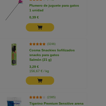
Plumero de juguete para gatos
1 unidad
0,39 €
(3246)
Cosma Snackies liofilizados
snacks para gatos
Salmón (21 g)
3,29 €
156,67 € / kg
(2385)
Tigerino Premium Sensitive arena