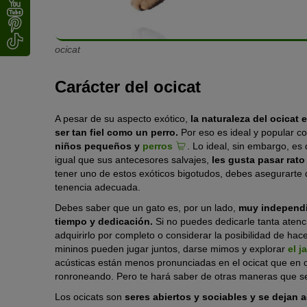
ocicat
Carácter del ocicat
A pesar de su aspecto exótico,
la naturaleza del ocicat 
ser tan fiel como un perro.
Por eso es ideal y popular c
niños pequeños y
perros
. Lo ideal, sin embargo, e
igual que sus antecesores salvajes,
les gusta pasar rato
tener uno de estos exóticos bigotudos, debes asegurarte 
tenencia adecuada.
Debes saber que un gato es, por un lado,
muy independie
tiempo y dedicación.
Si no puedes dedicarle tanta atenc
adquirirlo por completo o considerar la posibilidad de ha
mininos pueden jugar juntos, darse mimos y explorar
el j
acústicas están menos pronunciadas en el ocicat que en o
ronroneando. Pero te hará saber de otras maneras que se
Los ocicats son
seres abiertos y sociables y se dejan 