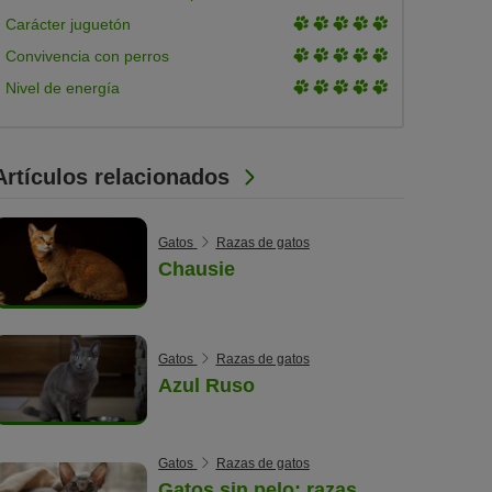
of
3
Carácter juguetón
5
of
3
Convivencia con perros
5
of
3
Nivel de energía
5
of
5
Artículos relacionados
Gatos
Razas de gatos
Chausie
Gatos
Razas de gatos
Azul Ruso
Gatos
Razas de gatos
Gatos sin pelo: razas