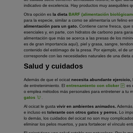
indicativo de excelencia. Hay productos muy asequibles q
Otra opción es
la dieta
BARF (alimentación biológicam
para la especie, similar a como se alimentaría un felino e
alimentación para un gato.
Contiene carne fresca, que s
esenciales y, en parte, con hidratos de carbono para garant
alimentación que más se acerca a las presas de los mini
es de gran importancia aquí), piel y grasa, sangre, tendon
contenido del estómago de la presa. Por ejemplo, el de u
corresponde con las necesidades naturales de una dieta
Salud y cuidados
Además de que el ocicat
necesita abundante ejercicio, 
de entretenimiento. El
entrenamiento con clicker
es u
o emplea métodos más personales para entretener a tu m
gatos
.
Al ocicat le gusta
vivir en ambientes animados.
Además, 
e incluso es
tolerante con otros gatos y perros.
Lo impo
lo demás, los cuidados del ocicat no son muy complicado
eliminar los pelos muertos, y para fortalecer el vínculo en