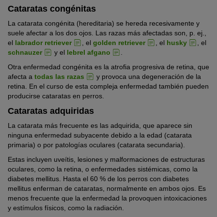
Cataratas congénitas
La catarata congénita (hereditaria) se hereda recesivamente y
suele afectar a los dos ojos. Las razas más afectadas son, p. ej.,
el
labrador retriever
, el
golden retriever
, el
husky
, el
schnauzer
y el
lebrel afgano
.
Otra enfermedad congénita es la atrofia progresiva de retina, que
afecta a
todas las razas
y provoca una degeneración de la
retina. En el curso de esta compleja enfermedad también pueden
producirse cataratas en perros.
Cataratas adquiridas
La catarata más frecuente es las adquirida, que aparece sin
ninguna enfermedad subyacente debido a la edad (catarata
primaria) o por patologías oculares (catarata secundaria).
Estas incluyen uveítis, lesiones y malformaciones de estructuras
oculares, como la retina, o enfermedades sistémicas, como la
diabetes mellitus. Hasta el 60 % de los perros con diabetes
mellitus enferman de cataratas, normalmente en ambos ojos. Es
menos frecuente que la enfermedad la provoquen intoxicaciones
y estímulos físicos, como la radiación.