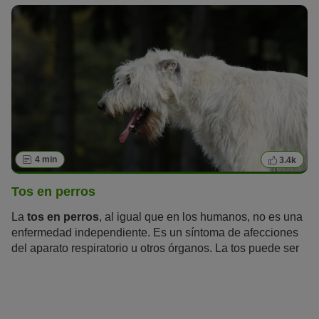
4 min
3.4k
Tos en perros
La
tos en perros
, al igual que en los humanos, no es una
enfermedad independiente. Es un síntoma de afecciones
del aparato respiratorio u otros órganos. La tos puede ser
también un reflejo para proteger al cuerpo de diferentes
elementos, como cuerpos extraños o sustancias irritantes.
A menudo la tos puede confundirse con vómitos o
regurgitación, estornudos inversos, asfixia o jadeos