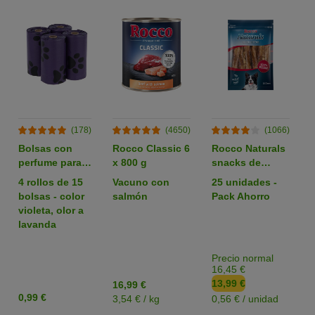
(178)
(4650)
(1066)
Bolsas con
Rocco Classic 6
Rocco Naturals
perfume para
x 800 g
snacks de
heces
nervio de buey
4 rollos de 15
Vacuno con
25 unidades -
para perros
bolsas - color
salmón
Pack Ahorro
violeta, olor a
lavanda
Precio normal
16,45 €
13,99 €
16,99 €
0,99 €
3,54 € / kg
0,56 € / unidad