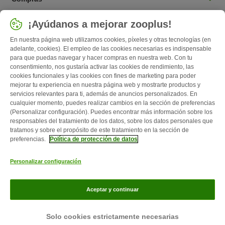
Seleccionar país
¡Ayúdanos a mejorar zooplus!
España / ES
En nuestra página web utilizamos cookies, píxeles y otras tecnologías (en
adelante, cookies). El empleo de las cookies necesarias es indispensable
para que puedas navegar y hacer compras en nuestra web. Con tu
Follow zooplus
consentimiento, nos gustaría activar las cookies de rendimiento, las
cookies funcionales y las cookies con fines de marketing para poder
mejorar tu experiencia en nuestra página web y mostrarte productos y
servicios relevantes para ti, además de anuncios personalizados. En
cualquier momento, puedes realizar cambios en la sección de preferencias
(Personalizar configuración). Puedes encontrar más información sobre los
responsables del tratamiento de los datos, sobre los datos personales que
tratamos y sobre el propósito de este tratamiento en la sección de
preferencias.
Política de protección de datos
Quiénes somos
Empleo
Corporate Website
Aviso Legal
Personalizar configuración
Condiciones comerciales generales
Formulario de desistimiento
Contacto
Gastos de envío y plazo de entrega
Formas de pago
Aceptar y continuar
Programa de afiliación
Protección de datos
Zooplus Magazine publicado por zooplus SE © zooplus SE 2026
Solo cookies estrictamente necesarias