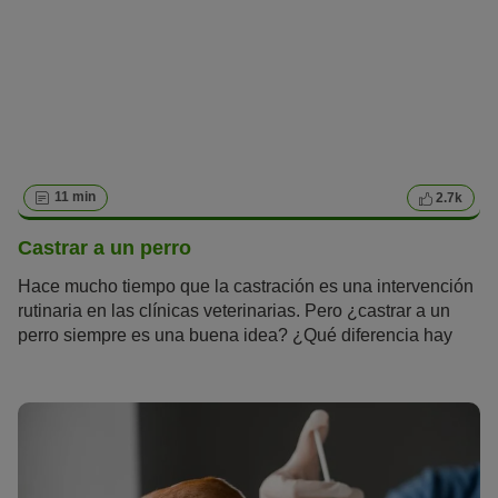
intensos. Podemos diferenciar entre tos irritativa sin
expulsión (tos no productiva) y tos húmeda con expulsión
(tos productiva). Ambos tipos de tos pueden ser crónicos o
agudos.
11 min
2.7k
Castrar a un perro
Hace mucho tiempo que la castración es una intervención
rutinaria en las clínicas veterinarias. Pero ¿castrar a un
perro siempre es una buena idea? ¿Qué diferencia hay
entre la castración y la esterilización? ¿Cuánto cuesta el
procedimiento? Te contamos todo lo que necesitas saber y
los pros y contras de castrar a un perro.