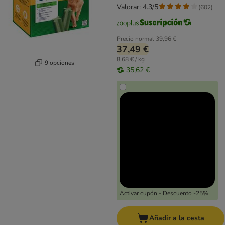
Valorar: 4.3/5
(
602
)
Precio normal
39,96 €
37,49 €
8,68 € / kg
9 opciones
35,62 €
Activar cupón - Descuento -25%
Añadir a la cesta