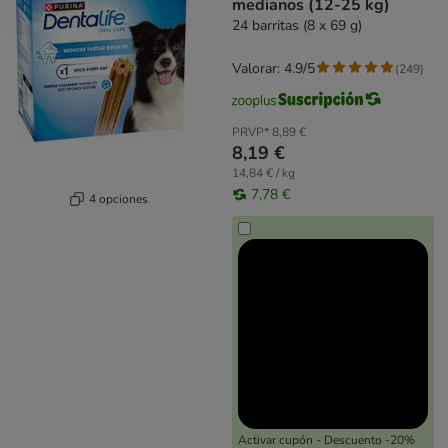
medianos (12-25 kg)
24 barritas (8 x 69 g)
Valorar: 4.9/5
(
249
)
PRVP*
8,89 €
8,19 €
14,84 € / kg
7,78 €
4 opciones
Activar cupón - Descuento -20%