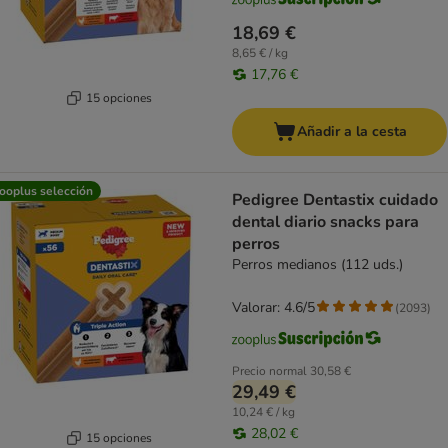
18,69 €
8,65 € / kg
17,76 €
15 opciones
Añadir a la cesta
ooplus selección
Pedigree Dentastix cuidado
dental diario snacks para
perros
Perros medianos (112 uds.)
Valorar: 4.6/5
(
2093
)
Precio normal
30,58 €
29,49 €
10,24 € / kg
28,02 €
15 opciones