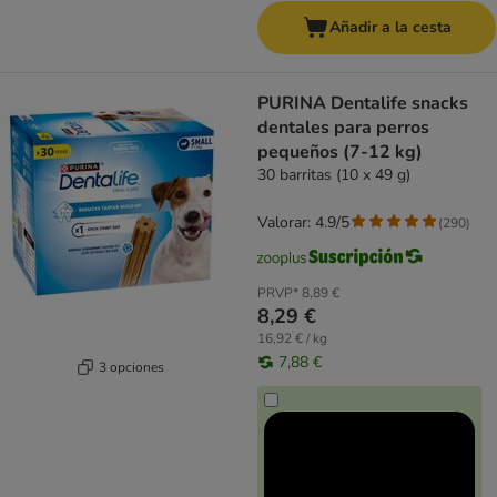
Añadir a la cesta
PURINA Dentalife snacks
dentales para perros
pequeños (7-12 kg)
30 barritas (10 x 49 g)
Valorar: 4.9/5
(
290
)
PRVP*
8,89 €
8,29 €
16,92 € / kg
7,88 €
3 opciones