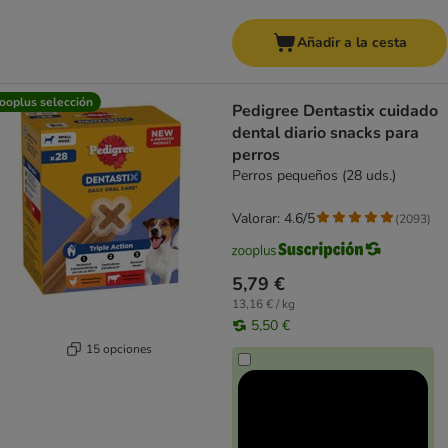
Añadir a la cesta
ooplus selección
Pedigree Dentastix cuidado
dental diario snacks para
perros
Perros pequeños (28 uds.)
Valorar: 4.6/5
(
2093
)
5,79 €
13,16 € / kg
5,50 €
15 opciones