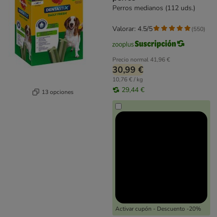
Perros medianos (112 uds.)
Valorar: 4.5/5
(
550
)
Precio normal
41,96 €
30,99 €
10,76 € / kg
29,44 €
13 opciones
Activar cupón - Descuento -20%