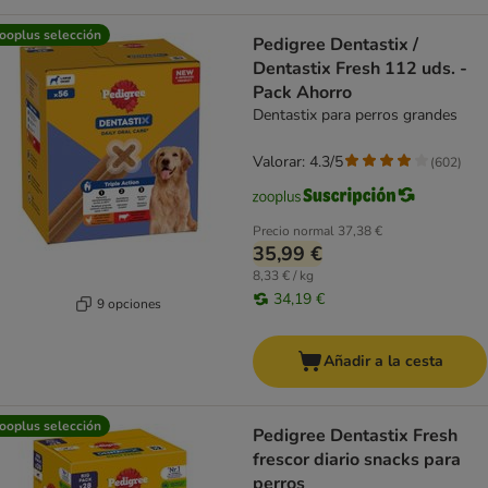
ooplus selección
Pedigree Dentastix /
Dentastix Fresh 112 uds. -
Pack Ahorro
Dentastix para perros grandes
Valorar: 4.3/5
(
602
)
Precio normal
37,38 €
35,99 €
8,33 € / kg
34,19 €
9 opciones
Añadir a la cesta
ooplus selección
Pedigree Dentastix Fresh
frescor diario snacks para
perros