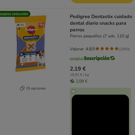
ooplus selección
Pedigree Dentastix cuidado
dental diario snacks para
perros
Perros pequeños (7 uds. 110 g)
Valorar: 4.6/5
(
2093
)
2,19 €
19,91 € / kg
2,08 €
15 opciones