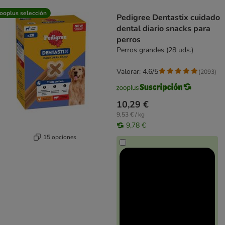
product items have been changed
ooplus selección
Pedigree Dentastix cuidado
dental diario snacks para
perros
Perros grandes (28 uds.)
Valorar: 4.6/5
(
2093
)
10,29 €
9,53 € / kg
9,78 €
15 opciones