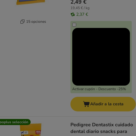
2,49 €
19,45 € / kg
2,37 €
15 opciones
Activar cupón - Descuento -25%
Añadir a la cesta
ooplus selección
Pedigree Dentastix cuidado
dental diario snacks para