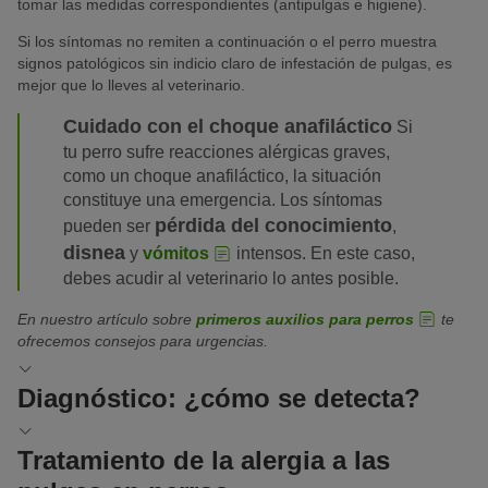
tomar las medidas correspondientes (antipulgas e higiene).
Si los síntomas no remiten a continuación o el perro muestra
signos patológicos sin indicio claro de infestación de pulgas, es
mejor que lo lleves al veterinario.
Cuidado con el choque anafiláctico
Si
tu perro sufre reacciones alérgicas graves,
como un choque anafiláctico, la situación
constituye una emergencia. Los síntomas
pérdida del conocimiento
pueden ser
,
disnea
y
vómitos
intensos. En este caso,
debes acudir al veterinario lo antes posible.
En nuestro artículo sobre
primeros auxilios para perros
te
ofrecemos consejos para urgencias.
Diagnóstico: ¿cómo se detecta?
El diagnóstico de una alergia a las pulgas en perros suele
Tratamiento de la alergia a las
realizarse tras una anamnesis exhaustiva y un examen clínico.