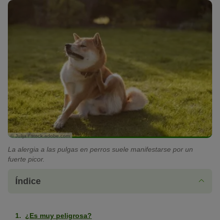
© Julija / stock.adobe.com
La alergia a las pulgas en perros suele manifestarse por un
fuerte picor.
Índice
¿Es muy peligrosa?