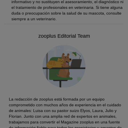
informativo y no sustituyen el asesoramiento, el diagnóstico ni
el tratamiento de profesionales en veterinaria. Si tiene alguna
Existen muchas especies de pulgas en el mundo. De ellas, la
duda o preocupación sobre la salud de su mascota, consulte
pulga de gato (
Ctenocephalides felis felis
) es la que más infesta a
siempre a un veterinario.
los perros.
Mide entre dos y cuatro milímetros, y se reconoce por el cuerpo
zooplus Editorial Team
marrón oscuro. El comportamiento típico de estas pulgas es
saltar como locas.
¿En qué países hay pulgas?
Las pulgas están presentes en casi todas las regiones del
mundo, aunque su prevalencia depende del clima.
Las pulgas suelen vivir en regiones con climas entre moderados
y cálidos, en este caso, todo el año. En las regiones frías, como
Escandinavia, habitualmente tienen un ritmo de vida estacional.
Por eso, la alergia a las pulgas en perros suele aparecer solo en
los meses cálidos en las regiones frías.
La redacción de zooplus está formada por un equipo
comprometido con muchos años de experiencia en el cuidado
de animales: Luisa con su pastor suizo Elyos, Laura, Julio y
Florian. Junto con una amplia red de expertos en animales,
trabajamos para convertir el Magazine zooplus en una fuente
de información fiable para todos los propietarios y amantes de