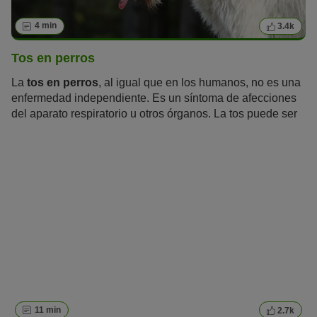
4 min
3.4k
Tos en perros
La
tos en perros
, al igual que en los humanos, no es una
enfermedad independiente. Es un síntoma de afecciones
del aparato respiratorio u otros órganos. La tos puede ser
también un reflejo para proteger al cuerpo de diferentes
elementos, como cuerpos extraños o sustancias irritantes.
A menudo la tos puede confundirse con vómitos o
regurgitación, estornudos inversos, asfixia o jadeos
intensos. Podemos diferenciar entre tos irritativa sin
expulsión (tos no productiva) y tos húmeda con expulsión
(tos productiva). Ambos tipos de tos pueden ser crónicos o
agudos.
11 min
2.7k