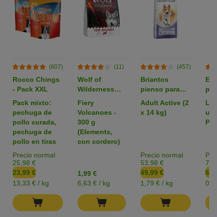
(607)
(11)
(457)
Rocco Chings
Wolf of
Briantos
Em
- Pack XXL
Wilderness
pienso para
par
pienso para
perros - Pack
zoo
Pack mixto:
Fiery
Adult Active (2
L: 
perros -
Ahorro
pechuga de
Volcanoes -
x 14 kg)
uni
Formato de
pollo curada,
300 g
Pac
prueba
pechuga de
(Elements,
pollo en tiras
con cordero)
Precio normal
Precio normal
Pre
25,98 €
53,98 €
7,3
23,99 €
49,99 €
6,4
1,99 €
13,33 € / kg
6,63 € / kg
1,79 € / kg
0,1