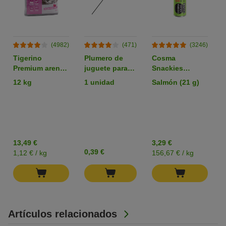
(4982)
(471)
(3246)
Tigerino
Plumero de
Cosma
Premium arena
juguete para
Snackies
aglomerante
gatos
liofilizados
12 kg
1 unidad
Salmón (21 g)
con olor a talco
snacks para
gatos
13,49 €
3,29 €
0,39 €
1,12 € / kg
156,67 € / kg
Artículos relacionados