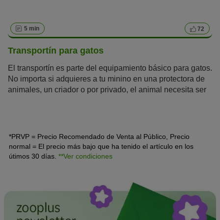
5 min
72
Transportín para gatos
El transportín es parte del equipamiento básico para gatos.
No importa si adquieres a tu minino en una protectora de
animales, un criador o por privado, el animal necesita ser
transportado con seguridad hasta tu casa. También
necesitarás un transportín para gatos cuando vayas al
veterinario. Es conveniente hacerte con uno antes de que
el bigotudo entre a vivir a tu casa. Por eso hemos
*PRVP = Precio Recomendado de Venta al Público, Precio
recopilado los siguientes 9 consejos en torno al transportín
normal = El precio más bajo que ha tenido el artículo en los
para gatos ideal.
útimos 30 días.
**Ver condiciones