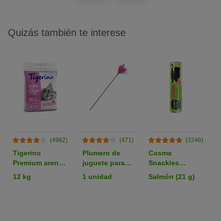
Quizás también te interese
(4982)
(471)
(3246)
Tigerino
Plumero de
Cosma
Premium arena
juguete para
Snackies
aglomerante
gatos
liofilizados
12 kg
1 unidad
Salmón (21 g)
con olor a talco
snacks para
gatos