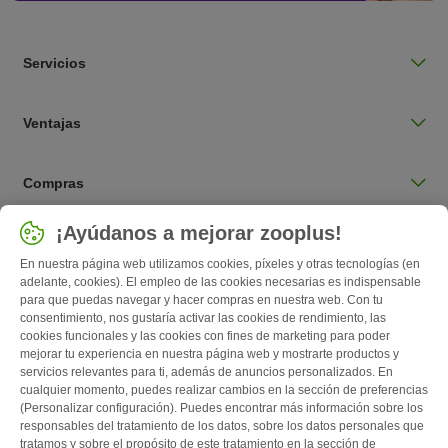
Servicios
Ventajas
Compras
Seleccionar país
¡Ayúdanos a mejorar zooplus!
España / ES
En nuestra página web utilizamos cookies, píxeles y otras tecnologías (en
adelante, cookies). El empleo de las cookies necesarias es indispensable
para que puedas navegar y hacer compras en nuestra web. Con tu
Follow zooplus
consentimiento, nos gustaría activar las cookies de rendimiento, las
cookies funcionales y las cookies con fines de marketing para poder
mejorar tu experiencia en nuestra página web y mostrarte productos y
servicios relevantes para ti, además de anuncios personalizados. En
cualquier momento, puedes realizar cambios en la sección de preferencias
(Personalizar configuración). Puedes encontrar más información sobre los
responsables del tratamiento de los datos, sobre los datos personales que
tratamos y sobre el propósito de este tratamiento en la sección de