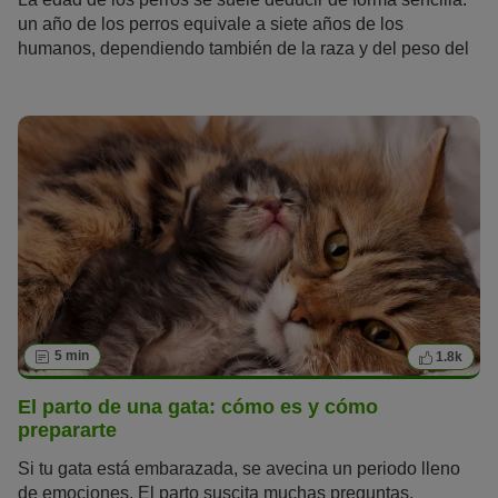
un año de los perros equivale a siete años de los
humanos, dependiendo también de la raza y del peso del
can. Es una fórmula que, a pesar de ser conocida y servir
de aproximación, tiene algunas deficiencias y ha quedado
obsoleta. Pero, en el caso de los gatos, ¿hay alguna regla
para saber su edad y convertirla en años humanos?
¿Cuántos años suelen vivir? ¿A partir de qué edad se
considera a los felinos «senior»? Descubre aquí todo
sobre la edad de los gatos.
5 min
1.8k
El parto de una gata: cómo es y cómo
prepararte
Si tu gata está embarazada, se avecina un periodo lleno
de emociones. El parto suscita muchas preguntas,