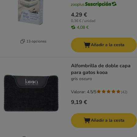
4,29 €
0,36 € / unidad
4,08 €
13 opciones
Añadir a la cesta
Alfombrilla de doble capa
para gatos kooa
gris oscuro
Valorar: 4.5/5
(
42
)
9,19 €
Añadir a la cesta