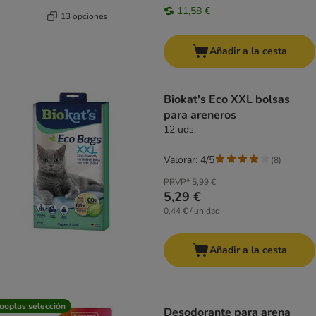
11,58 €
13 opciones
Añadir a la cesta
Biokat's Eco XXL bolsas
para areneros
12 uds.
Valorar: 4/5
(
8
)
PRVP*
5,99 €
5,29 €
0,44 € / unidad
Añadir a la cesta
ooplus selección
Desodorante para arena