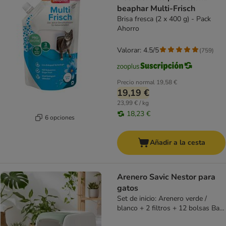
beaphar Multi-Frisch
Brisa fresca (2 x 400 g) - Pack
Ahorro
Valorar: 4.5/5
(
759
)
Precio normal
19,58 €
19,19 €
23,99 € / kg
18,23 €
6 opciones
Añadir a la cesta
Arenero Savic Nestor para
gatos
Set de inicio: Arenero verde /
blanco + 2 filtros + 12 bolsas Bag
it up