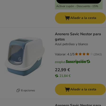
Activar cupón - Descuento -15%
Añadir a la cesta
Arenero Savic Nestor para
gatos
Azul petróleo y blanco
Valorar: 4.1/5
(
2942
)
22,99 €
21,84 €
Añadir a la cesta
6 opciones
Arenero Savic Nestor para