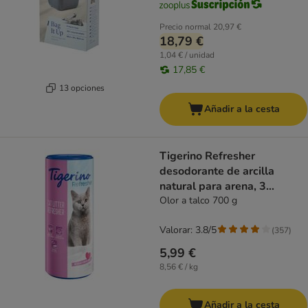
Precio normal
20,97 €
18,79 €
1,04 € / unidad
17,85 €
13 opciones
Añadir a la cesta
Tigerino Refresher
desodorante de arcilla
natural para arena, 3
variedades
Olor a talco 700 g
Valorar: 3.8/5
(
357
)
5,99 €
8,56 € / kg
Añadir a la cesta