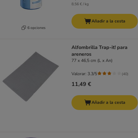
8,56 € / kg
Añadir a la cesta
6 opciones
Alfombrilla Trap-it! para
areneros
77 x 46,5 cm (L x An)
Valorar: 3.3/5
(
40
)
11,49 €
Añadir a la cesta