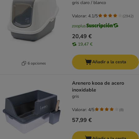
gris claro / blanco
Valorar: 4.1/5
(
2942
)
20,49 €
19,47 €
Añadir a la cesta
6 opciones
Arenero kooa de acero
inoxidable
gris
Valorar: 4/5
(
8
)
57,99 €
Añadir a la cesta