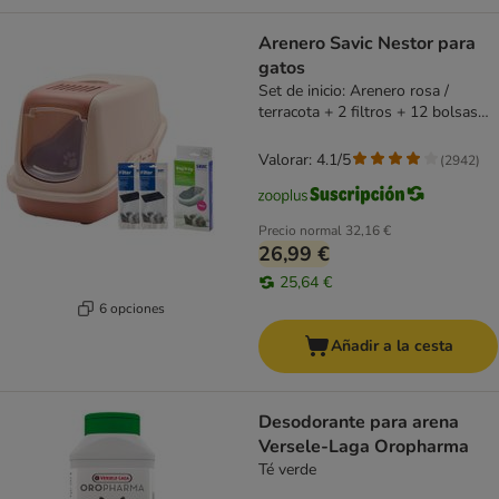
Arenero Savic Nestor para
gatos
Set de inicio: Arenero rosa /
terracota + 2 filtros + 12 bolsas
Bag it up
Valorar: 4.1/5
(
2942
)
Precio normal
32,16 €
26,99 €
25,64 €
6 opciones
Añadir a la cesta
Desodorante para arena
Versele-Laga Oropharma
Té verde