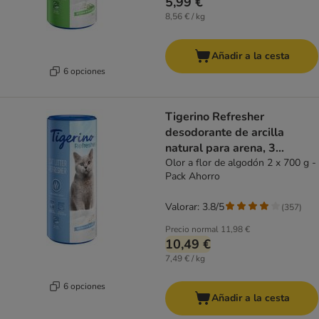
5,99 €
8,56 € / kg
Añadir a la cesta
6 opciones
Tigerino Refresher
desodorante de arcilla
natural para arena, 3
variedades
Olor a flor de algodón 2 x 700 g -
Pack Ahorro
Valorar: 3.8/5
(
357
)
Precio normal
11,98 €
10,49 €
7,49 € / kg
6 opciones
Añadir a la cesta