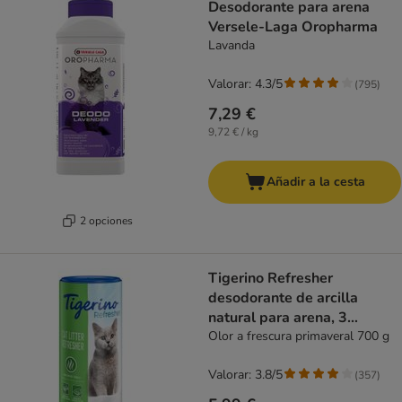
Desodorante para arena
Versele-Laga Oropharma
Lavanda
Valorar: 4.3/5
(
795
)
7,29 €
9,72 € / kg
Añadir a la cesta
2 opciones
Tigerino Refresher
desodorante de arcilla
natural para arena, 3
variedades
Olor a frescura primaveral 700 g
Valorar: 3.8/5
(
357
)