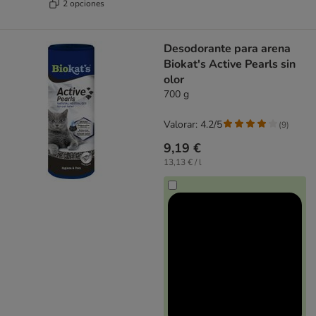
2 opciones
Desodorante para arena
Biokat's Active Pearls sin
olor
700 g
Valorar: 4.2/5
(
9
)
9,19 €
13,13 € / l