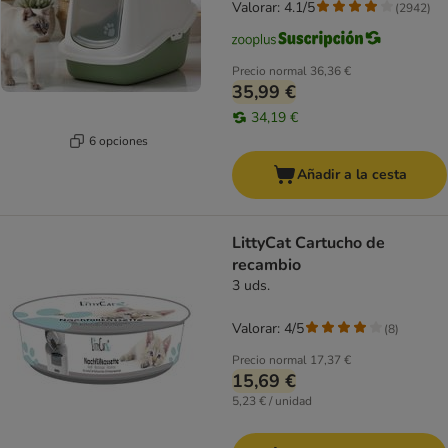
Valorar: 4.1/5
(
2942
)
Precio normal
36,36 €
35,99 €
34,19 €
6 opciones
Añadir a la cesta
LittyCat Cartucho de
recambio
3 uds.
Valorar: 4/5
(
8
)
Precio normal
17,37 €
15,69 €
5,23 € / unidad