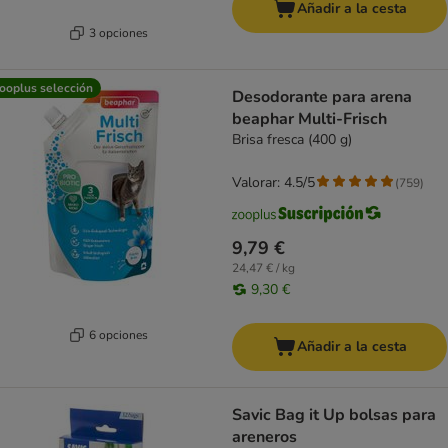
Añadir a la cesta
3 opciones
ooplus selección
Desodorante para arena
beaphar Multi-Frisch
Brisa fresca (400 g)
Valorar: 4.5/5
(
759
)
9,79 €
24,47 € / kg
9,30 €
6 opciones
Añadir a la cesta
Savic Bag it Up bolsas para
areneros