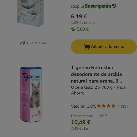
6,19 €
1,03 € / unidad
5,88 €
13 opciones
Añadir a la cesta
Tigerino Refresher
desodorante de arcilla
natural para arena, 3
variedades
Olor a talco 2 x 700 g - Pack
Ahorro
Valorar: 3.8/5
(
357
)
Precio normal
11,98 €
10,49 €
7,49 € / kg