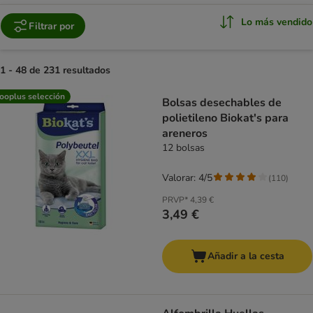
Lo más vendido
Filtrar por
1 - 48 de 231 resultados
product items have been changed
ooplus selección
Bolsas desechables de
polietileno Biokat's para
areneros
12 bolsas
Valorar: 4/5
(
110
)
PRVP*
4,39 €
3,49 €
Añadir a la cesta