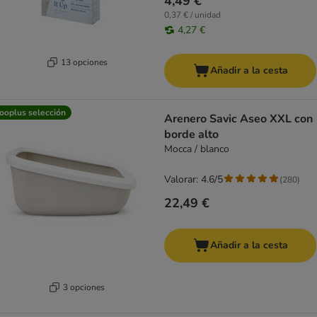
4,49 €
0,37 € / unidad
4,27 €
13 opciones
Añadir a la cesta
ooplus selección
Arenero Savic Aseo XXL con
borde alto
Mocca / blanco
Valorar: 4.6/5
(
280
)
22,49 €
Añadir a la cesta
3 opciones