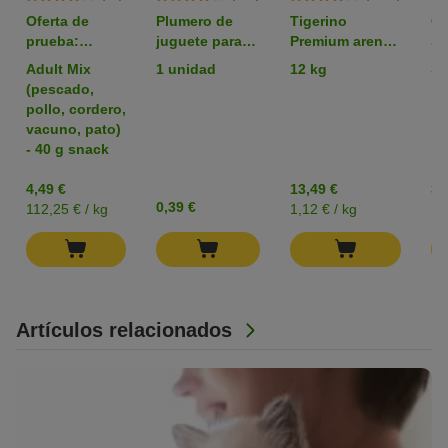
Oferta de
Plumero de
Tigerino
C
prueba:
juguete para
Premium arena
Sn
comida para
gatos
aglomerante
li
Adult Mix
1 unidad
12 kg
Sa
gatos Purizon,
con olor a talco
sn
(pescado,
sin cereales
ga
pollo, cordero,
vacuno, pato)
- 40 g snack
4,49 €
13,49 €
3,
0,39 €
112,25 € / kg
1,12 € / kg
15
Artículos relacionados