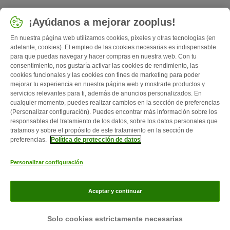
Seleccionar país
¡Ayúdanos a mejorar zooplus!
España / ES
En nuestra página web utilizamos cookies, píxeles y otras tecnologías (en
adelante, cookies). El empleo de las cookies necesarias es indispensable
para que puedas navegar y hacer compras en nuestra web. Con tu
Follow zooplus
consentimiento, nos gustaría activar las cookies de rendimiento, las
cookies funcionales y las cookies con fines de marketing para poder
mejorar tu experiencia en nuestra página web y mostrarte productos y
servicios relevantes para ti, además de anuncios personalizados. En
cualquier momento, puedes realizar cambios en la sección de preferencias
(Personalizar configuración). Puedes encontrar más información sobre los
responsables del tratamiento de los datos, sobre los datos personales que
tratamos y sobre el propósito de este tratamiento en la sección de
preferencias.
Política de protección de datos
Quiénes somos
Empleo
Corporate Website
Aviso Legal
Personalizar configuración
Condiciones comerciales generales
Formulario de desistimiento
Contacto
Gastos de envío y plazo de entrega
Formas de pago
Aceptar y continuar
Programa de afiliación
Protección de datos
Zooplus Magazine publicado por zooplus SE © zooplus SE 2026
Solo cookies estrictamente necesarias