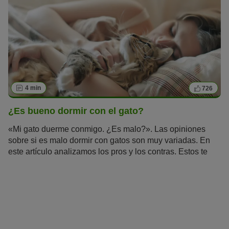
naturaleza y necesidades, estás haciendo un gato feliz.
Esto incluye entretenimiento adecuado con juguetes
idóneos, correspondientes a la inteligencia de la
respectiva raza o naturaleza del gato en sí. Asimismo, una
alimentación de buena calidad
es muy importante
4 min
726
¿Es bueno dormir con el gato?
«Mi gato duerme conmigo. ¿Es malo?». Las opiniones
sobre si es malo dormir con gatos son muy variadas. En
este artículo analizamos los pros y los contras. Estos te
ayudarán a reflexionar sobre qué punto de vista te
convence más y a decidir si dormir con el gato o no.