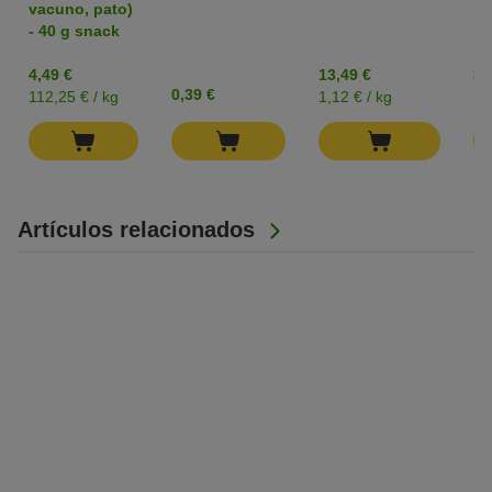
vacuno, pato)
- 40 g snack
4,49 €
13,49 €
3,
0,39 €
112,25 € / kg
1,12 € / kg
15
Artículos relacionados