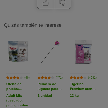
Quizás también te interese
(46)
(471)
(4982)
Oferta de
Plumero de
Tigerino
C
prueba:
juguete para
Premium arena
Sn
comida para
gatos
aglomerante
li
Adult Mix
1 unidad
12 kg
Sa
gatos Purizon,
con olor a talco
sn
(pescado,
sin cereales
ga
pollo, cordero,