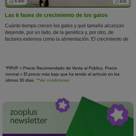
6 min
618
Las 6 fases de crecimiento de los gatos
Cuánto tiempo crecen los gatos y qué tamaño alcanzan
depende, por un lado, de la genética y, por otro, de
factores externos como la alimentación. El crecimiento de
los gatos se desarrolla en seis fases. Conocer las distintas
etapas de crecimiento le permitirá ofrecer a su gatito el
mejor comienzo en la vida y acompañarlo de la mejor
manera posible hasta la edad adulta.
*PRVP = Precio Recomendado de Venta al Público, Precio
normal = El precio más bajo que ha tenido el artículo en los
útimos 30 días.
**Ver condiciones