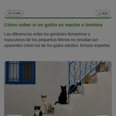
4 min
819
Cómo saber si un gatito es macho o hembra
Las diferencias entre los genitales femeninos y
masculinos de los pequeños felinos no resultan tan
aparentes como las de los gatos adultos. Incluso expertos
como los veterinarios a veces se equivocan al determinar
el sexo de los
gatitos
. A continuación, te damos una serie
de pasos a seguir para distinguir si tu gatito es un macho o
una hembra.