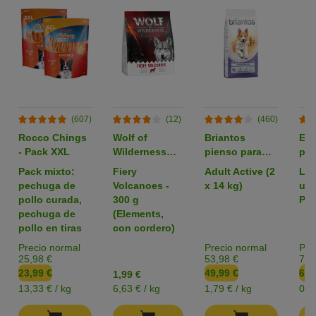
(607)
(12)
(460)
Rocco Chings
Wolf of
Briantos
Em
- Pack XXL
Wilderness
pienso para
par
pienso para
perros - Pack
zoo
Pack mixto:
Fiery
Adult Active (2
L: 
perros -
Ahorro
pechuga de
Volcanoes -
x 14 kg)
uni
Formato de
pollo curada,
300 g
Pac
prueba
pechuga de
(Elements,
pollo en tiras
con cordero)
Precio normal
Precio normal
Pre
25,98 €
53,98 €
7,3
23,99 €
49,99 €
6,4
1,99 €
13,33 € / kg
6,63 € / kg
1,79 € / kg
0,1