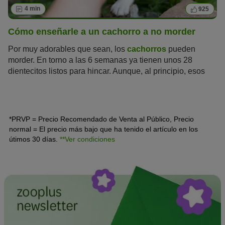
4 min
925
Cómo enseñarle a un cachorro a no morder
Por muy adorables que sean, los
cachorros
pueden
morder. En torno a las 6 semanas ya tienen unos 28
dientecitos listos para hincar. Aunque, al principio, esos
pequeños alfileres tan solo molesten y apenas hagan
daño, es necesario saber cómo enseñarle a un cachorro a
no morder.
*PRVP = Precio Recomendado de Venta al Público, Precio
normal = El precio más bajo que ha tenido el artículo en los
útimos 30 días.
**Ver condiciones