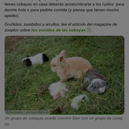
tienes cobayas en casa deberás acostumbrarte a los ruidos: para
decirte
hola
o para pedirte comida (y piensa que tienen mucho
apetito).
Gruñidos, zumbidos y arrullos: lee el artículo del magazine de
zooplus sobre
los sonidos de las cobayas
.
© Sinuswelle / stock.adobe.com
Un grupo de cobayas puede convivir bien con un grupo de conej
os.