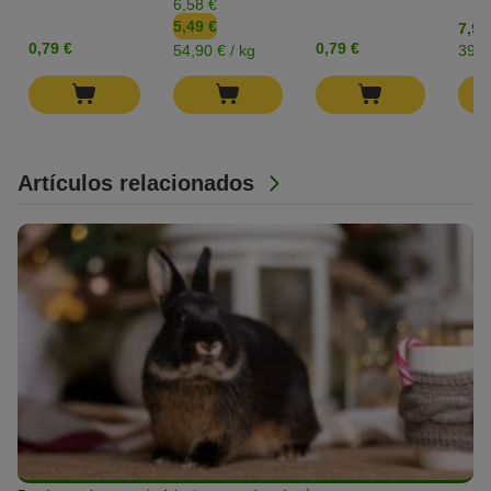
6,58 €
5,49 €
7,99
0,79 €
0,79 €
54,90 € / kg
39,9
Artículos relacionados