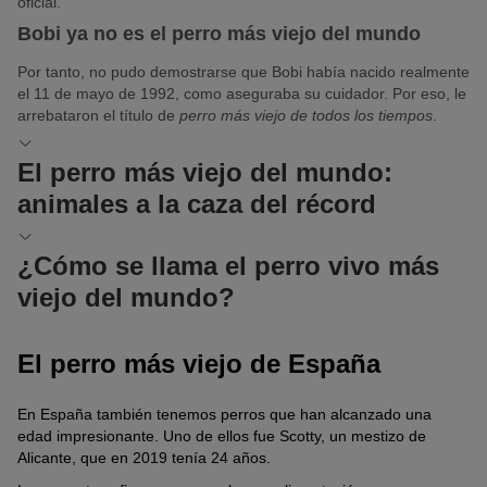
oficial.
Bobi ya no es el perro más viejo del mundo
Por tanto, no pudo demostrarse que Bobi había nacido realmente
el 11 de mayo de 1992, como aseguraba su cuidador. Por eso, le
arrebataron el título de
perro más viejo de todos los tiempos
.
El perro más viejo del mundo:
animales a la caza del récord
Los expertos del
Libro Guinness de los Récords
son muy
¿Cómo se llama el perro vivo más
escrupulosos en cuanto a la edad correcta de los perros. Esta
viejo del mundo?
fue la experiencia del cuidador de Maggie, una
kelpie
australiana
.
El
chihuahua
TobyKeith es uno de los perros más viejos que
Maggie murió en 2016, supuestamente a la orgullosa edad de
El perro más viejo de España
aún viven. Nació el 9 de enero de 2001, por lo que actualmente
treinta años. No obstante, su cuidador no pudo presentar
tiene veintitrés años.
ninguna partida de nacimiento oficial. Por eso, se le negó la
En España también tenemos perros que han alcanzado una
entrada en el
Libro Guinness de los Récords
. Si la edad hubiera
Este pequeñajo vive con su cuidadora en Florida y figura en el
edad impresionante. Uno de ellos fue Scotty, un mestizo de
sido cierta, Maggie habría cumplido unos doscientos años
Libro Guinness de los Récords
como el perro más longevo del
Alicante, que en 2019 tenía 24 años.
humanos.
mundo. Puedes seguir sus aventuras en
Instagram
.