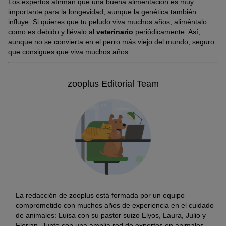
Los expertos afirman que una buena alimentación es muy
¿Cuánto vivió el perro más viejo del mundo?
importante para la longevidad, aunque la genética también
influye. Si quieres que tu peludo viva muchos años, aliméntalo
Por eso, el
pastor ganadero australiano
Bluey ostenta
como es debido y llévalo al
veterinario
periódicamente. Así,
actualmente el título de
perro más viejo de todos los tiempos
.
aunque no se convierta en el perro más viejo del mundo, seguro
Cuando murió en 1939, tenía veintinueve años y cinco meses.
que consigues que viva muchos años.
Después de descalificar a Bobi, Bluey recuperó el récord oficial y
entró en el
Libro Guinness de los Récords
.
zooplus Editorial Team
La redacción de zooplus está formada por un equipo
comprometido con muchos años de experiencia en el cuidado
de animales: Luisa con su pastor suizo Elyos, Laura, Julio y
Florian. Junto con una amplia red de expertos en animales,