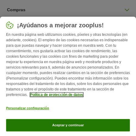
Compras
Seleccionar país
¡Ayúdanos a mejorar zooplus!
España / ES
En nuestra página web utilizamos cookies, píxeles y otras tecnologías (en
adelante, cookies). El empleo de las cookies necesarias es indispensable
para que puedas navegar y hacer compras en nuestra web. Con tu
Follow zooplus
consentimiento, nos gustaría activar las cookies de rendimiento, las
cookies funcionales y las cookies con fines de marketing para poder
mejorar tu experiencia en nuestra página web y mostrarte productos y
servicios relevantes para ti, además de anuncios personalizados. En
cualquier momento, puedes realizar cambios en la sección de preferencias
(Personalizar configuración). Puedes encontrar más información sobre los
responsables del tratamiento de los datos, sobre los datos personales que
tratamos y sobre el propósito de este tratamiento en la sección de
preferencias.
Política de protección de datos
Quiénes somos
Empleo
Corporate Website
Aviso Legal
Personalizar configuración
Condiciones comerciales generales
Formulario de desistimiento
Contacto
Gastos de envío y plazo de entrega
Formas de pago
Aceptar y continuar
Programa de afiliación
Protección de datos
Zooplus Magazine publicado por zooplus SE © zooplus SE 2026