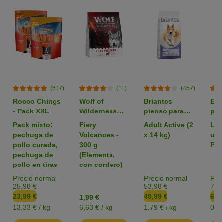
(607)
(11)
(457)
Rocco Chings
Wolf of
Briantos
Em
- Pack XXL
Wilderness
pienso para
par
pienso para
perros - Pack
zoo
Pack mixto:
Fiery
Adult Active (2
L: 
perros -
Ahorro
pechuga de
Volcanoes -
x 14 kg)
uni
Formato de
pollo curada,
300 g
Pac
prueba
pechuga de
(Elements,
pollo en tiras
con cordero)
Precio normal
Precio normal
Pre
25,98 €
53,98 €
7,3
23,99 €
49,99 €
6,4
1,99 €
13,33 € / kg
6,63 € / kg
1,79 € / kg
0,1