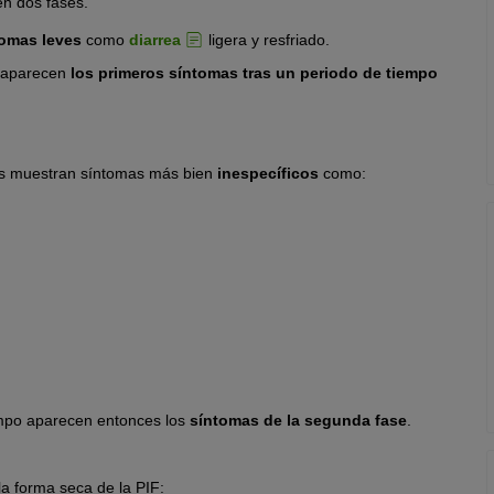
n dos fases.
tomas leves
como
diarrea
ligera y resfriado.
), aparecen
los primeros síntomas tras un periodo de tiempo
dos muestran síntomas más bien
inespecíficos
como:
iempo aparecen entonces los
síntomas de la segunda fase
.
la forma seca de la PIF: