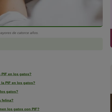
ayores de catorce años.
 PIF en los gatos?
 la PIF en los gatos?
 los gatos?
a felina?
enen los gatos con PIF?