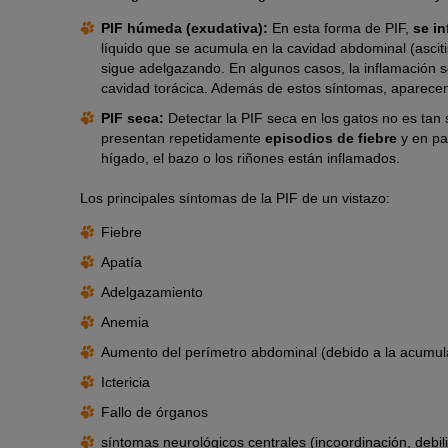
PIF húmeda (exudativa):
En esta forma de PIF,
se in
líquido que se acumula en la cavidad abdominal (asciti
sigue adelgazando. En algunos casos, la inflamación s
cavidad torácica. Además de estos síntomas, aparece
PIF seca:
Detectar la PIF seca en los gatos no es tan 
presentan repetidamente
episodios de fiebre
y en p
hígado, el bazo o los riñones están inflamados.
Los principales síntomas de la PIF de un vistazo:
Fiebre
Apatía
Adelgazamiento
Anemia
Aumento del perímetro abdominal (debido a la acumulaci
Ictericia
Fallo de órganos
síntomas neurológicos centrales (incoordinación, debil