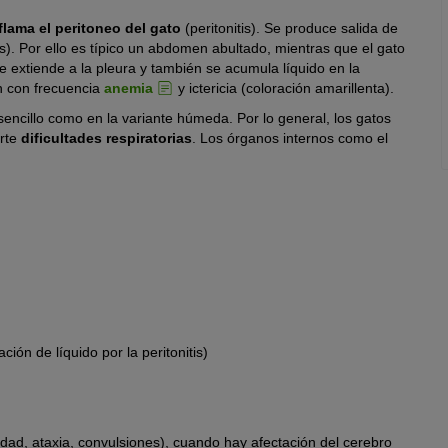
flama el peritoneo del gato
(peritonitis). Se produce salida de
s). Por ello es típico un abdomen abultado, mientras que el gato
e extiende a la pleura y también se acumula líquido en la
n con frecuencia
anemia
y ictericia (coloración amarillenta).
sencillo como en la variante húmeda. Por lo general, los gatos
arte
dificultades respiratorias
. Los órganos internos como el
ón de líquido por la peritonitis)
idad, ataxia, convulsiones), cuando hay afectación del cerebro