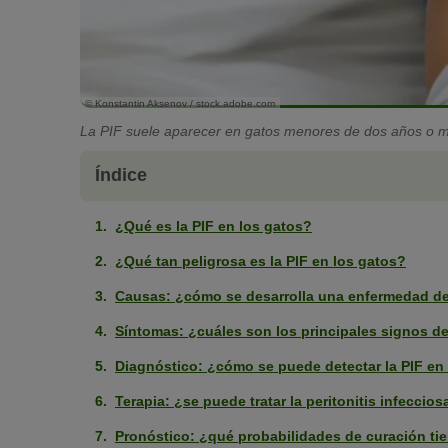
© Konstantin Aksenov / stock.adobe.com
La PIF suele aparecer en gatos menores de dos años o m
Índice
¿Qué es la PIF en los gatos?
¿Qué tan peligrosa es la PIF en los gatos?
Causas: ¿cómo se desarrolla una enfermedad de
Síntomas: ¿cuáles son los principales signos de
Diagnóstico: ¿cómo se puede detectar la PIF en
Terapia: ¿se puede tratar la peritonitis infeccios
Pronóstico: ¿qué probabilidades de curación ti