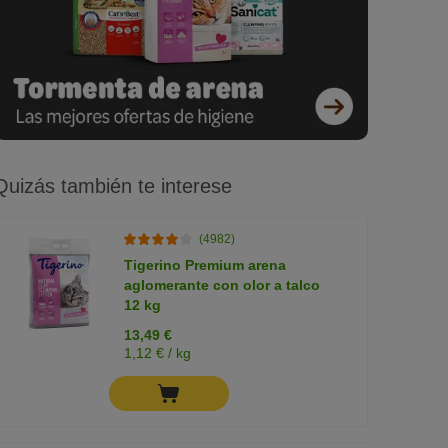
Quizás también te interese
(4982)
Tigerino Premium arena
aglomerante con olor a talco
12 kg
13,49 €
1,12 € / kg