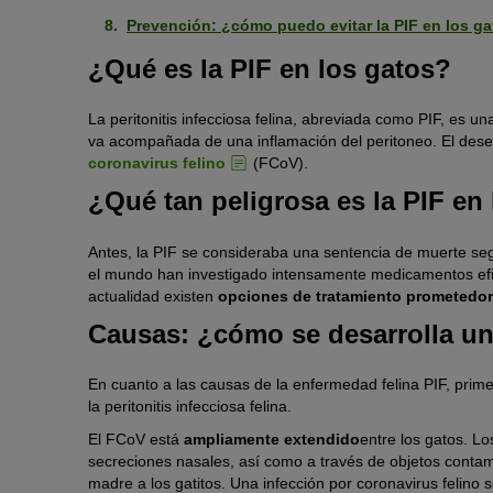
Prevención: ¿cómo puedo evitar la PIF en los g
¿Qué es la PIF en los gatos?
La peritonitis infecciosa felina, abreviada como PIF, es u
va acompañada de una inflamación del peritoneo. El des
coronavirus felino
(FCoV).
¿Qué tan peligrosa es la PIF en
Antes, la PIF se consideraba una sentencia de muerte seg
el mundo han investigado intensamente medicamentos efic
actualidad existen
opciones de tratamiento prometedo
Causas: ¿cómo se desarrolla un
En cuanto a las causas de la enfermedad felina PIF, prime
la peritonitis infecciosa felina.
El FCoV está
ampliamente extendido
entre los gatos. L
secreciones nasales, así como a través de objetos conta
madre a los gatitos. Una infección por coronavirus felino 