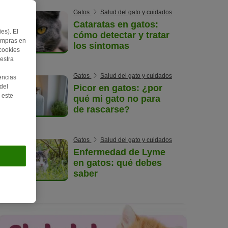
Gatos
Salud del gato y cuidados
Cataratas en gatos:
es). El
cómo detectar y tratar
ompras en
los síntomas
 cookies
estra
Gatos
Salud del gato y cuidados
encias
del
Picor en gatos: ¿por
 este
qué mi gato no para
de rascarse?
Gatos
Salud del gato y cuidados
Enfermedad de Lyme
en gatos: qué debes
saber