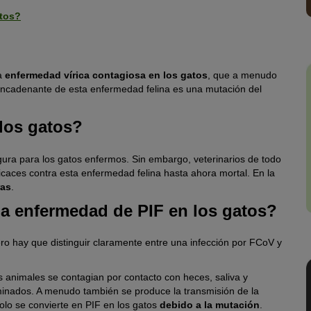
atos?
na
enfermedad vírica contagiosa en los gatos
, que a menudo
encadenante de esta enfermedad felina es una mutación del
 los gatos?
ura para los gatos enfermos. Sin embargo, veterinarios de todo
aces contra esta enfermedad felina hasta ahora mortal. En la
ras
.
a enfermedad de PIF en los gatos?
ro hay que distinguir claramente entre una infección por FCoV y
os animales se contagian por contacto con heces, saliva y
minados. A menudo también se produce la transmisión de la
solo se convierte en PIF en los gatos
debido a la mutación
.