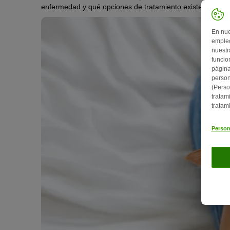
enfermedad y qué opciones de tratamiento existen.
En nue
empleo
nuestr
funcio
página
person
(Perso
tratam
tratam
Person