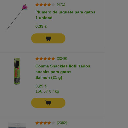
(471)
Plumero de juguete para gatos
1 unidad
0,39 €
(3246)
Cosma Snackies liofilizados
snacks para gatos
Salmón (21 g)
3,29 €
156,67 € / kg
(2382)