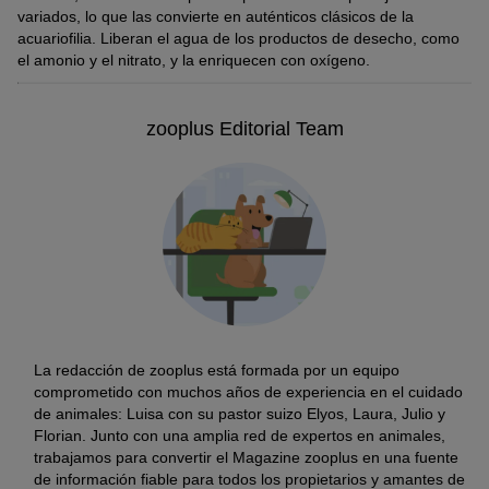
apenas se puede hacer nada para salvar las hojas podridas.
variados, lo que las convierte en auténticos clásicos de la
acuariofilia. Liberan el agua de los productos de desecho, como
El material podrido se debe retirar del acuario obligatoriamente
el amonio y el nitrato, y la enriquecen con oxígeno.
para evitar que los valores del agua empeoren.
Como las raíces de la
Cryptocoryne
permanecen intactas, las
zooplus Editorial Team
plantas pueden seguir brotando con normalidad. No obstante,
esto tarda unos meses. El abono puede favorecer la formación
de nuevas hojas.
La redacción de zooplus está formada por un equipo
comprometido con muchos años de experiencia en el cuidado
de animales: Luisa con su pastor suizo Elyos, Laura, Julio y
Florian. Junto con una amplia red de expertos en animales,
trabajamos para convertir el Magazine zooplus en una fuente
de información fiable para todos los propietarios y amantes de