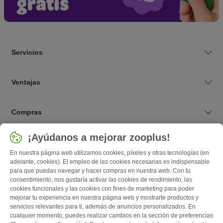
Servicios
Ventajas
Compras
Seleccionar país
¡Ayúdanos a mejorar zooplus!
España / ES
En nuestra página web utilizamos cookies, píxeles y otras tecnologías (en
adelante, cookies). El empleo de las cookies necesarias es indispensable
para que puedas navegar y hacer compras en nuestra web. Con tu
Follow zooplus
consentimiento, nos gustaría activar las cookies de rendimiento, las
cookies funcionales y las cookies con fines de marketing para poder
mejorar tu experiencia en nuestra página web y mostrarte productos y
servicios relevantes para ti, además de anuncios personalizados. En
cualquier momento, puedes realizar cambios en la sección de preferencias