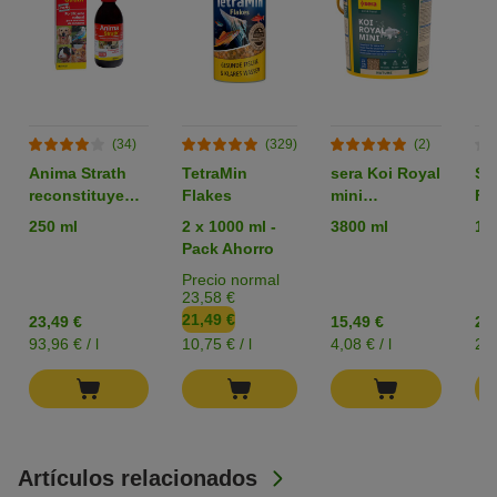
(34)
(329)
(2)
Anima Strath
TetraMin
sera Koi Royal
Se
reconstituyente
Flakes
mini
Fl
para mascotas
gránulado
250 ml
2 x 1000 ml -
3800 ml
10
Pack Ahorro
Precio normal
23,58 €
21,49 €
23,49 €
15,49 €
21
93,96 € / l
10,75 € / l
4,08 € / l
2,2
Artículos relacionados