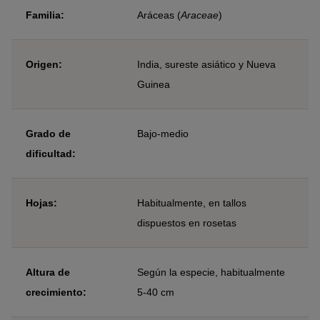
Familia:
Aráceas (
Araceae
)
Origen:
India, sureste asiático y Nueva
Guinea
Grado de
Bajo-medio
dificultad:
Hojas:
Habitualmente, en tallos
dispuestos en rosetas
Altura de
Según la especie, habitualmente
crecimiento:
5-40 cm