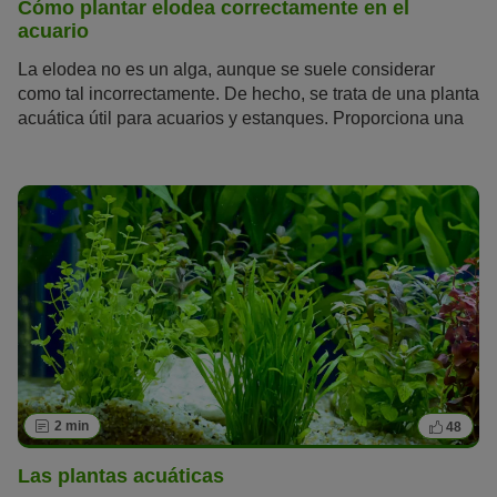
Cómo plantar elodea correctamente en el
acuario
La elodea no es un alga, aunque se suele considerar
como tal incorrectamente. De hecho, se trata de una planta
acuática útil para acuarios y estanques. Proporciona una
mejor calidad del agua, como, por ejemplo, el cerastio. Es
un elemento de verdor precioso para el acuario y ofrece
cobijo a sus nuevos habitantes. Además, es muy robusta y
fácil de cuidar, y constituye la base de un equilibrio natural
en el acuario. Te explicamos qué otras ventajas ofrece la
elodea y te damos algunos consejos de cuidado.
2 min
48
Las plantas acuáticas