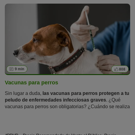
los pros y contras de castrar a un perro.
9 min
808
Vacunas para perros
Sin lugar a duda,
las vacunas para perros protegen a tu
peludo de enfermedades infecciosas graves
. ¿Qué
vacunas para perros son obligatorias? ¿Cuándo se realiza
la primera vacuna en los cachorros y cada cuánto hay que
actualizar la inmunización para protegerles de por vida?