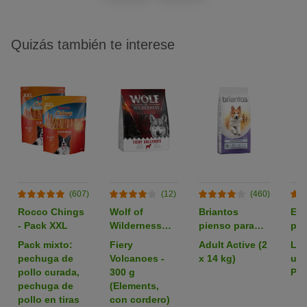
Quizás también te interese
(607)
(12)
(460)
Rocco Chings
Wolf of
Briantos
Em
- Pack XXL
Wilderness
pienso para
par
pienso para
perros - Pack
zoo
Pack mixto:
Fiery
Adult Active (2
L: 
perros -
Ahorro
pechuga de
Volcanoes -
x 14 kg)
uni
Formato de
pollo curada,
300 g
Pac
prueba
pechuga de
(Elements,
pollo en tiras
con cordero)