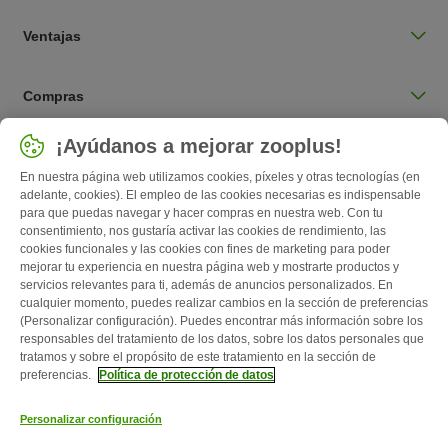
Ventajas
Compras
Seleccionar país
¡Ayúdanos a mejorar zooplus!
España / ES
En nuestra página web utilizamos cookies, píxeles y otras tecnologías (en
adelante, cookies). El empleo de las cookies necesarias es indispensable
para que puedas navegar y hacer compras en nuestra web. Con tu
Follow zooplus
consentimiento, nos gustaría activar las cookies de rendimiento, las
cookies funcionales y las cookies con fines de marketing para poder
mejorar tu experiencia en nuestra página web y mostrarte productos y
servicios relevantes para ti, además de anuncios personalizados. En
cualquier momento, puedes realizar cambios en la sección de preferencias
(Personalizar configuración). Puedes encontrar más información sobre los
responsables del tratamiento de los datos, sobre los datos personales que
tratamos y sobre el propósito de este tratamiento en la sección de
preferencias.
Política de protección de datos
Quiénes somos
Empleo
Corporate Website
Aviso Legal
Personalizar configuración
Condiciones comerciales generales
Formulario de desistimiento