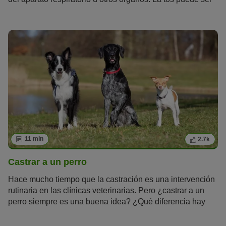
también un reflejo para proteger al cuerpo de diferentes
elementos, como cuerpos extraños o sustancias irritantes.
A menudo la tos puede confundirse con vómitos o
regurgitación, estornudos inversos, asfixia o jadeos
intensos. Podemos diferenciar entre tos irritativa sin
expulsión (tos no productiva) y tos húmeda con expulsión
(tos productiva). Ambos tipos de tos pueden ser crónicos o
agudos.
11 min
2.7k
Castrar a un perro
Hace mucho tiempo que la castración es una intervención
rutinaria en las clínicas veterinarias. Pero ¿castrar a un
perro siempre es una buena idea? ¿Qué diferencia hay
entre la castración y la esterilización? ¿Cuánto cuesta el
procedimiento? Te contamos todo lo que necesitas saber y