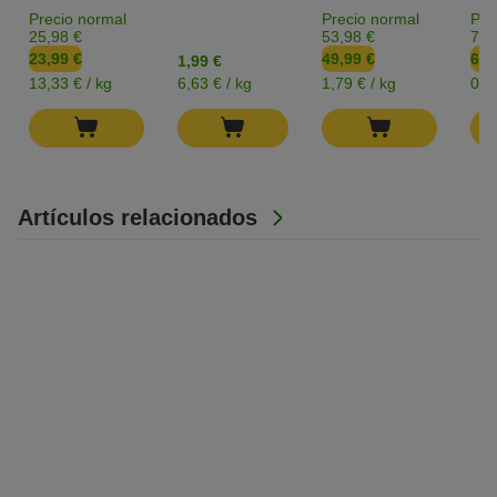
Precio normal
Precio normal
Pre
25,98 €
53,98 €
7,3
23,99 €
49,99 €
6,4
1,99 €
13,33 € / kg
6,63 € / kg
1,79 € / kg
0,1
Artículos relacionados