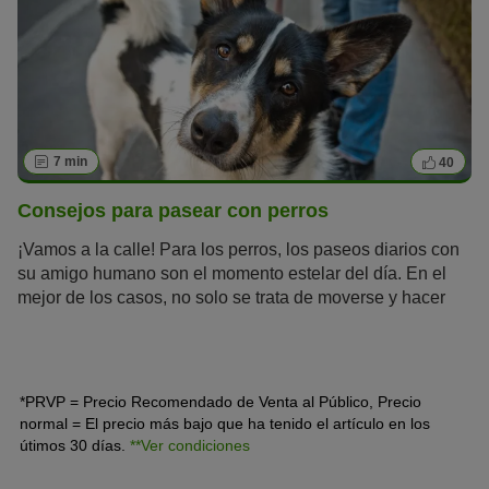
7 min
40
Consejos para pasear con perros
¡Vamos a la calle! Para los perros, los paseos diarios con
su amigo humano son el momento estelar del día. En el
mejor de los casos, no solo se trata de moverse y hacer
sus necesidades (pequeñas y grandes). Si haces que
pasear el perro sea una actividad variada, podrás
combinar el ejercicio físico y mental con entrenamiento y
mucha diversión.
*PRVP = Precio Recomendado de Venta al Público, Precio
normal = El precio más bajo que ha tenido el artículo en los
útimos 30 días.
**Ver condiciones