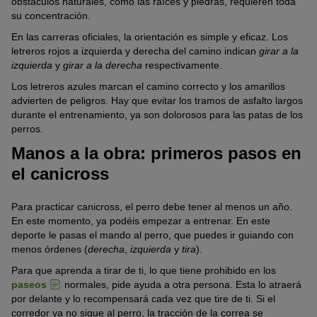
obstáculos naturales, como las raíces y piedras, requieren toda
su concentración.
En las carreras oficiales, la orientación es simple y eficaz. Los
letreros rojos a izquierda y derecha del camino indican
girar a la
izquierda
y
girar a la derecha
respectivamente.
Los letreros azules marcan el camino correcto y los amarillos
advierten de peligros. Hay que evitar los tramos de asfalto largos
durante el entrenamiento, ya son dolorosos para las patas de los
perros.
Manos a la obra: primeros pasos en
el canicross
Para practicar canicross, el perro debe tener al menos un año.
En este momento, ya podéis empezar a entrenar. En este
deporte le pasas el mando al perro, que puedes ir guiando con
menos órdenes (
derecha
,
izquierda
y
tira
).
Para que aprenda a tirar de ti, lo que tiene prohibido en los
paseos
normales, pide ayuda a otra persona. Esta lo atraerá
por delante y lo recompensará cada vez que tire de ti. Si el
corredor ya no sigue al perro, la tracción de la correa se