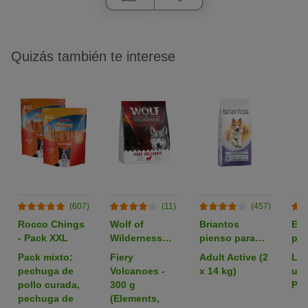
Quizás también te interese
(607)
(11)
(457)
Rocco Chings
Wolf of
Briantos
Em
- Pack XXL
Wilderness
pienso para
par
pienso para
perros - Pack
zoo
Pack mixto:
Fiery
Adult Active (2
L: 
perros -
Ahorro
pechuga de
Volcanoes -
x 14 kg)
uni
Formato de
pollo curada,
300 g
Pac
prueba
pechuga de
(Elements,