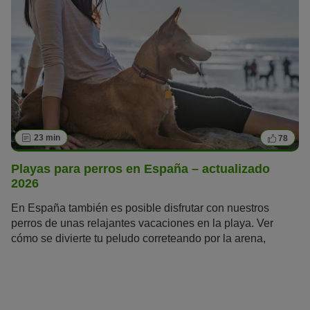
23 min
78
Playas para perros en España – actualizado
2026
En España también es posible disfrutar con nuestros
perros de unas relajantes vacaciones en la playa. Ver
cómo se divierte tu peludo correteando por la arena,
cavando hoyos o nadando entre las olas hará que
disfrutes el doble de tu periodo de descanso. En este
artículo hemos elaborado una lista actualizada con las
playas
pet-friendly
o
playas que admiten perros
en toda