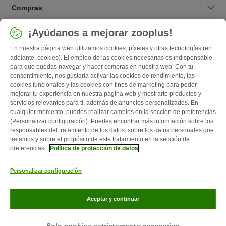
Compras
Seleccionar país
¡Ayúdanos a mejorar zooplus!
España / ES
En nuestra página web utilizamos cookies, píxeles y otras tecnologías (en
adelante, cookies). El empleo de las cookies necesarias es indispensable
para que puedas navegar y hacer compras en nuestra web. Con tu
Follow zooplus
consentimiento, nos gustaría activar las cookies de rendimiento, las
cookies funcionales y las cookies con fines de marketing para poder
mejorar tu experiencia en nuestra página web y mostrarte productos y
servicios relevantes para ti, además de anuncios personalizados. En
cualquier momento, puedes realizar cambios en la sección de preferencias
(Personalizar configuración). Puedes encontrar más información sobre los
responsables del tratamiento de los datos, sobre los datos personales que
tratamos y sobre el propósito de este tratamiento en la sección de
preferencias.
Política de protección de datos
Quiénes somos
Empleo
Corporate Website
Aviso Legal
Personalizar configuración
Condiciones comerciales generales
Formulario de desistimiento
Contacto
Gastos de envío y plazo de entrega
Formas de pago
Aceptar y continuar
Programa de afiliación
Protección de datos
Zooplus Magazine publicado por zooplus SE © zooplus SE 2026
Solo cookies estrictamente necesarias