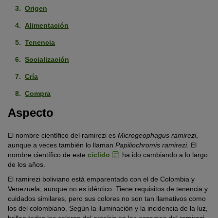
Origen
Alimentación
Tenencia
Socialización
Cría
Compra
Aspecto
El nombre científico del ramirezi es
Microgeophagus ramirezi
,
aunque a veces también lo llaman
Papiliochromis ramirezi
. El
nombre científico de este
cíclido
ha ido cambiando a lo largo
de los años.
El ramirezi boliviano está emparentado con el de Colombia y
Venezuela, aunque no es idéntico. Tiene requisitos de tenencia y
cuidados similares, pero sus colores no son tan llamativos como
los del colombiano. Según la iluminación y la incidencia de la luz,
brillan todos los colores del arcoíris en las escamas del ramirezi.