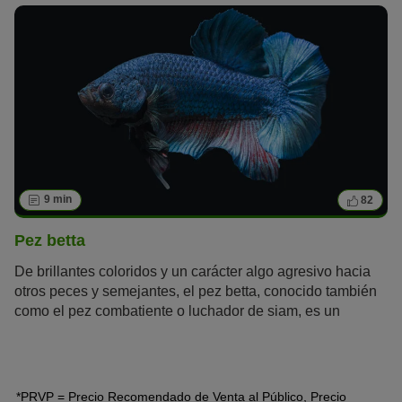
presentamos los cinco peces de estanque más populares
y sus costumbres.
9 min
82
Pez betta
De brillantes coloridos y un carácter algo agresivo hacia
otros peces y semejantes, el pez betta, conocido también
como el pez combatiente o luchador de siam, es un
ejemplar muy especial, que aporta una fascinante nota de
color a cualquier acuario. Es poco exigente, lo que hace
que sea fácil de cuidar y muy popular entre aquellos
principiantes en la acuariofilia.
*PRVP = Precio Recomendado de Venta al Público, Precio