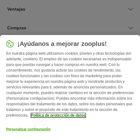
Ventajas
Compras
Seleccionar país
¡Ayúdanos a mejorar zooplus!
España / ES
En nuestra página web utilizamos cookies, píxeles y otras tecnologías (en
adelante, cookies). El empleo de las cookies necesarias es indispensable
para que puedas navegar y hacer compras en nuestra web. Con tu
Follow zooplus
consentimiento, nos gustaría activar las cookies de rendimiento, las
cookies funcionales y las cookies con fines de marketing para poder
mejorar tu experiencia en nuestra página web y mostrarte productos y
servicios relevantes para ti, además de anuncios personalizados. En
cualquier momento, puedes realizar cambios en la sección de preferencias
(Personalizar configuración). Puedes encontrar más información sobre los
responsables del tratamiento de los datos, sobre los datos personales que
tratamos y sobre el propósito de este tratamiento en la sección de
preferencias.
Política de protección de datos
Quiénes somos
Empleo
Corporate Website
Aviso Legal
Personalizar configuración
Condiciones comerciales generales
Formulario de desistimiento