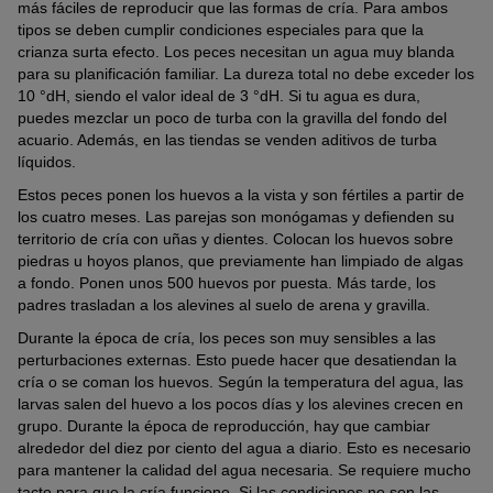
más fáciles de reproducir que las formas de cría. Para ambos
tipos se deben cumplir condiciones especiales para que la
crianza surta efecto. Los peces necesitan un agua muy blanda
para su planificación familiar. La dureza total no debe exceder los
10 °dH, siendo el valor ideal de 3 °dH. Si tu agua es dura,
puedes mezclar un poco de turba con la gravilla del fondo del
acuario. Además, en las tiendas se venden aditivos de turba
líquidos.
Estos peces ponen los huevos a la vista y son fértiles a partir de
los cuatro meses. Las parejas son monógamas y defienden su
territorio de cría con uñas y dientes. Colocan los huevos sobre
piedras u hoyos planos, que previamente han limpiado de algas
a fondo. Ponen unos 500 huevos por puesta. Más tarde, los
padres trasladan a los alevines al suelo de arena y gravilla.
Durante la época de cría, los peces son muy sensibles a las
perturbaciones externas. Esto puede hacer que desatiendan la
cría o se coman los huevos. Según la temperatura del agua, las
larvas salen del huevo a los pocos días y los alevines crecen en
grupo. Durante la época de reproducción, hay que cambiar
alrededor del diez por ciento del agua a diario. Esto es necesario
para mantener la calidad del agua necesaria. Se requiere mucho
tacto para que la cría funcione. Si las condiciones no son las