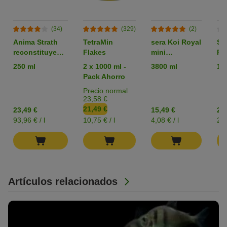
(34)
(329)
(2)
Anima Strath
TetraMin
sera Koi Royal
Se
reconstituyente
Flakes
mini
Fl
para mascotas
gránulado
250 ml
2 x 1000 ml -
3800 ml
10
Pack Ahorro
Precio normal
23,58 €
21,49 €
23,49 €
15,49 €
21
93,96 € / l
10,75 € / l
4,08 € / l
2,2
Artículos relacionados