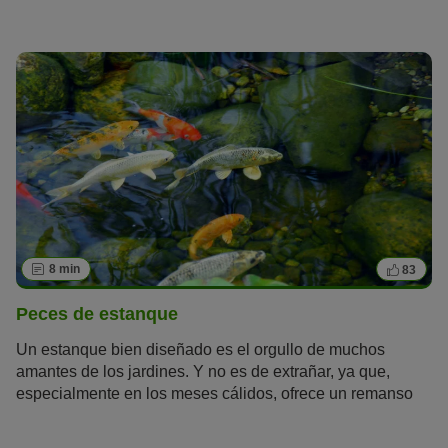
además de tener un efecto tranquilizador y relajante.
¿Pero cuáles son los peces de
acuario
ideales para ti?
Aquí te presentamos las
diez especies de peces de agua
dulce
favoritos.
8 min
83
Peces de estanque
Un estanque bien diseñado es el orgullo de muchos
amantes de los jardines. Y no es de extrañar, ya que,
especialmente en los meses cálidos, ofrece un remanso
de paz muy especial. Si, además, puedes admirar peces,
la felicidad es total, ya sean goldfish, koi o tencas. Te